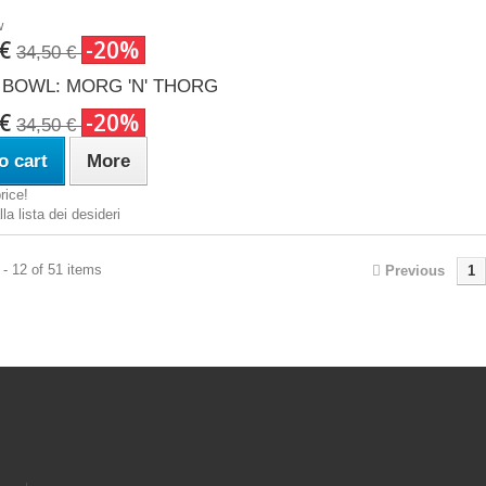
w
 €
-20%
34,50 €
BOWL: MORG 'N' THORG
 €
-20%
34,50 €
o cart
More
rice!
la lista dei desideri
- 12 of 51 items
Previous
1