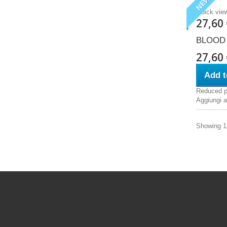
NEW
Quick vie
27,60
BLOOD 
27,60
Add t
Reduced p
Aggiungi al
Showing 1 