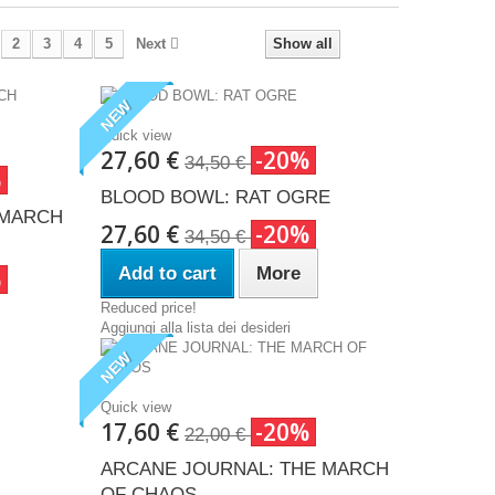
2
3
4
5
Next
Show all
NEW
Quick view
27,60 €
-20%
34,50 €
%
BLOOD BOWL: RAT OGRE
 MARCH
27,60 €
-20%
34,50 €
Add to cart
More
%
Reduced price!
Aggiungi alla lista dei desideri
NEW
Quick view
17,60 €
-20%
22,00 €
ARCANE JOURNAL: THE MARCH
OF CHAOS