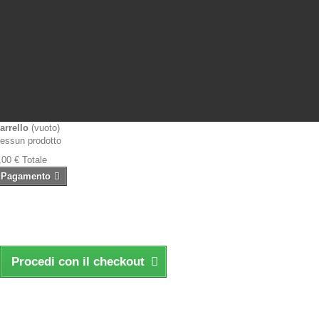
arrello
(vuoto)
essun prodotto
,00 €
Totale
Pagamento
Procedi con il checkout