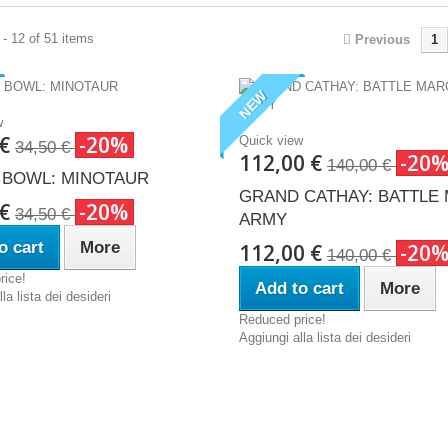
- 12 of 51 items
Previous
1
NEW
w
 €
-20%
Quick view
34,50 €
112,00 €
-20
140,00 €
 BOWL: MINOTAUR
GRAND CATHAY: BATTLE
 €
-20%
34,50 €
ARMY
o cart
More
112,00 €
-20
140,00 €
rice!
Add to cart
More
la lista dei desideri
Reduced price!
Aggiungi alla lista dei desideri