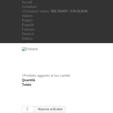
Accedi
Contattaci
Contattaci subito:
958-700407 / 678-912640
Italiano
English
Español
Français
Deutsch
Italiano
Prodotto aggiunto al tuo carrello
Quantità
Totale
Nuevos artículos