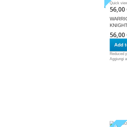
Quick vie
56,00
WARRI
KNIGH
56,00
Add t
Reduced p
Aggiungi al