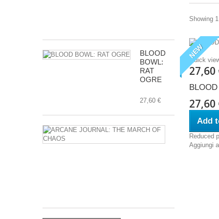
ARMY
Showing 1 
112,00 €
NEW
BLOOD
Quick vie
BOWL:
27,60
RAT
OGRE
BLOOD
27,60
27,60 €
Add t
ARCANE
Reduced p
JOURNAL:
Aggiungi al
THE
MARCH
OF
CHAOS
17,60 €