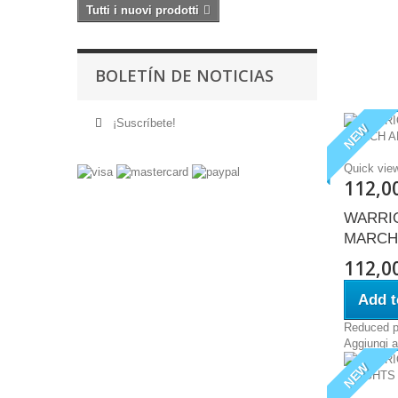
Tutti i nuovi prodotti
BOLETÍN DE NOTICIAS
¡Suscríbete!
NEW
Quick vie
112,0
WARRIO
MARCH
112,0
Add t
Reduced p
Aggiungi al
NEW