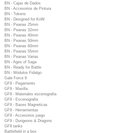
BN - Cajas de Dados
BN - Accesorios de Pintura
BN - Tokens
BN - Designed for KoW
BN - Peanas 25mm
BN - Peanas 32mm
BN - Peanas 40mm
BN - Peanas 50mm
BN - Peanas 60mm
BN - Peanas 55mm
BN - Peanas Varias
BN - Ages of Saga
BN - Ready for Battle
BN - Módulos Fidalgo
Gale Force 9
GF9 - Pegamento
GF9 - Masilla
GF9 - Materiales escenografia
GF9 - Escenografia
GF9 - Bases Magneticas
GF9 - Herramientas
GF9 - Accesorios juego
GF9 - Dungeons & Dragons
GF9 tanks
Battlefield in a box