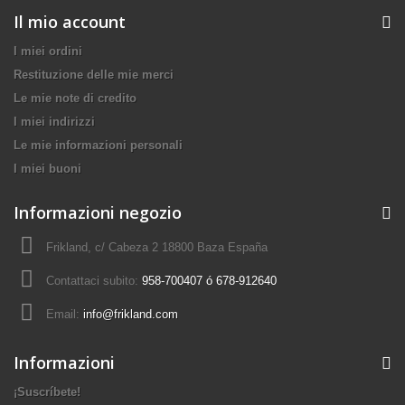
Il mio account
I miei ordini
Restituzione delle mie merci
Le mie note di credito
I miei indirizzi
Le mie informazioni personali
I miei buoni
Informazioni negozio
Frikland, c/ Cabeza 2 18800 Baza España
Contattaci subito:
958-700407 ó 678-912640
Email:
info@frikland.com
Informazioni
¡Suscríbete!