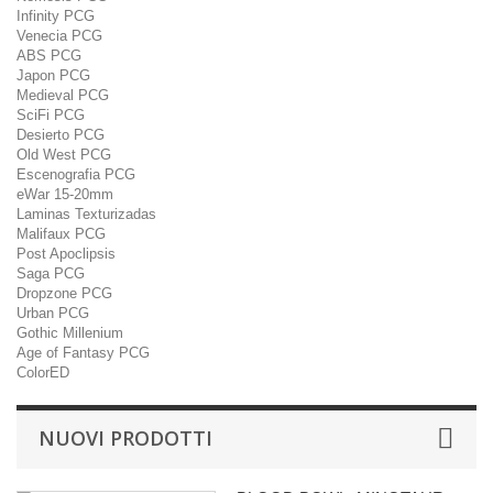
Infinity PCG
Venecia PCG
ABS PCG
Japon PCG
Medieval PCG
SciFi PCG
Desierto PCG
Old West PCG
Escenografia PCG
eWar 15-20mm
Laminas Texturizadas
Malifaux PCG
Post Apoclipsis
Saga PCG
Dropzone PCG
Urban PCG
Gothic Millenium
Age of Fantasy PCG
ColorED
NUOVI PRODOTTI