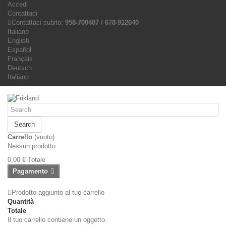
Accedi
Contattaci
Contattaci subito:
958-700407 / 678-912640
Italiano
English
Español
Français
Deutsch
Italiano
Search
Carrello
(vuoto)
Nessun prodotto
0,00 €
Totale
Pagamento
Prodotto aggiunto al tuo carrello
Quantità
Totale
Il tuo carrello contiene un oggetto.