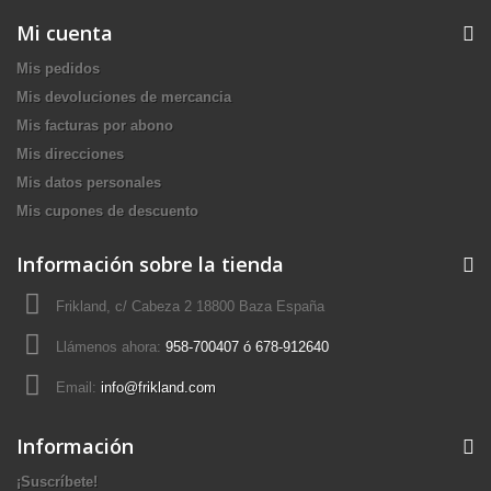
Mi cuenta
Mis pedidos
Mis devoluciones de mercancia
Mis facturas por abono
Mis direcciones
Mis datos personales
Mis cupones de descuento
Información sobre la tienda
Frikland, c/ Cabeza 2 18800 Baza España
Llámenos ahora:
958-700407 ó 678-912640
Email:
info@frikland.com
Información
¡Suscríbete!