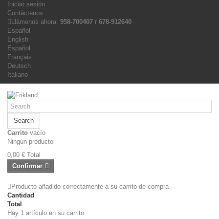
Iniciar sesión
Contáctenos
Llámenos ahora:
958-700407 / 678-912640
Español
English
Español
Français
Deutsch
Italiano
Search
Carrito
vacío
Ningún producto
0,00 €
Total
Confirmar
Producto añadido correctamente a su carrito de compra
Cantidad
Total
Hay 1 artículo en su carrito.