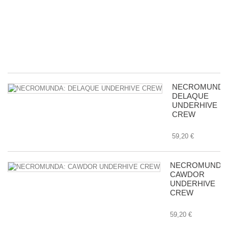
ac
c
m
in
8,
NECROMUNDA
DELAQUE
UNDERHIVE
CREW
59,20 €
NECROMUNDA
CAWDOR
UNDERHIVE
CREW
59,20 €