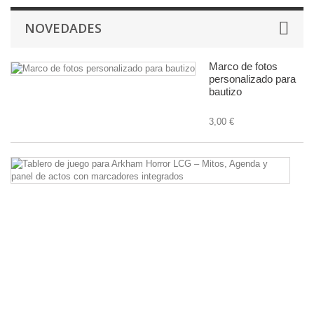
NOVEDADES
Marco de fotos
personalizado para
bautizo
3,00 €
Ta
d
ju
pa
A
Ho
L
–
Mi
A
y
pa
d