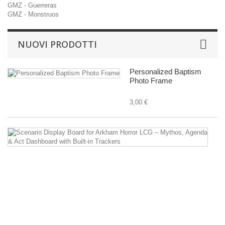
GMZ - Guerreras
GMZ - Monstruos
NUOVI PRODOTTI
Personalized Baptism
Photo Frame
3,00 €
Sc
Di
B
fo
A
Ho
L
–
M
A
&