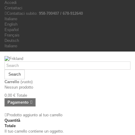
Accedi
Contattaci
Contattaci subito:
958-700407 / 678-912640
Italiano
English
Español
Français
Deutsch
Italiano
Search
Carrello
(vuoto)
Nessun prodotto
0,00 €
Totale
Pagamento
Prodotto aggiunto al tuo carrello
Quantità
Totale
Il tuo carrello contiene un oggetto.