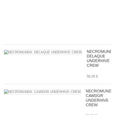
Ac
D
wi
Bu
in
Tr
8,
NECROMUNDA
DELAQUE
UNDERHIVE
CREW
59,20 €
NECROMUNDA
CAWDOR
UNDERHIVE
CREW