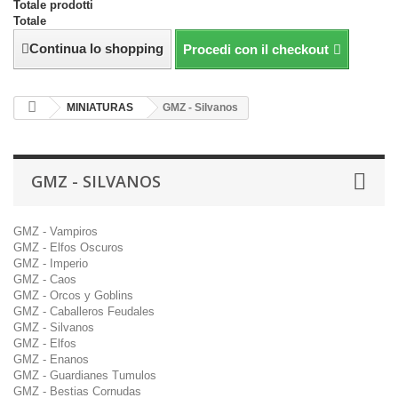
Totale prodotti
Totale
Continua lo shopping
Procedi con il checkout
MINIATURAS
GMZ - Silvanos
GMZ - SILVANOS
GMZ - Vampiros
GMZ - Elfos Oscuros
GMZ - Imperio
GMZ - Caos
GMZ - Orcos y Goblins
GMZ - Caballeros Feudales
GMZ - Silvanos
GMZ - Elfos
GMZ - Enanos
GMZ - Guardianes Tumulos
GMZ - Bestias Cornudas