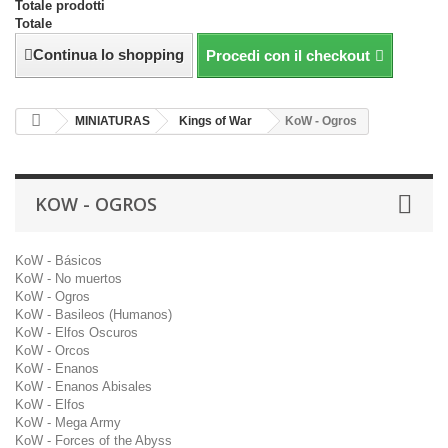
Totale prodotti
Totale
Continua lo shopping
Procedi con il checkout
MINIATURAS
Kings of War
KoW - Ogros
KOW - OGROS
KoW - Básicos
KoW - No muertos
KoW - Ogros
KoW - Basileos (Humanos)
KoW - Elfos Oscuros
KoW - Orcos
KoW - Enanos
KoW - Enanos Abisales
KoW - Elfos
KoW - Mega Army
KoW - Forces of the Abyss