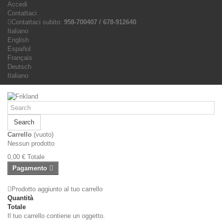
Accedi
Contattaci
Contattaci subito:
958-700407 / 678-912640
Italiano
English
Español
Français
Deutsch
Italiano
Search
Carrello
(vuoto)
Nessun prodotto
0,00 €
Totale
Pagamento
Prodotto aggiunto al tuo carrello
Quantità
Totale
Il tuo carrello contiene un oggetto.