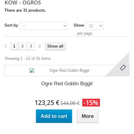
KOW - OGROS
There are 31 products.
Sort by
Show
per page
1
2
3
Show all
Showing 1 - 12 of 31 items
Ogre Red Goblin Biggit
123,25 €
-15%
144,99 €
Add to cart
More