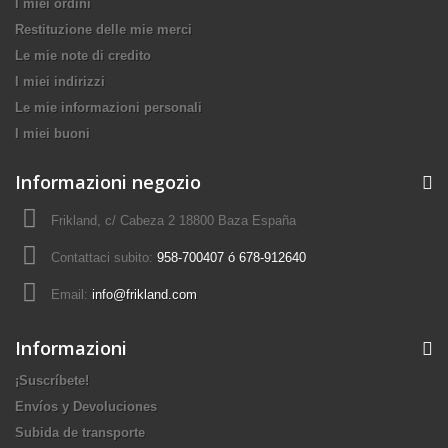
I miei ordini
Restituzione delle mie merci
Le mie note di credito
I miei indirizzi
Le mie informazioni personali
I miei buoni
Informazioni negozio
Frikland, c/ Cabeza 2 18800 Baza España
Contattaci subito:
958-700407 ó 678-912640
Email:
info@frikland.com
Informazioni
¡Suscríbete!
Envíos y Devoluciones
Subida de transporte