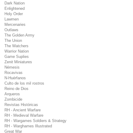
Dark Nation
Enlightened
Holy Order
Lawmen
Mercenaries
Outlaws
The Golden Army
The Union
The Watchers
Warrior Nation
Game Suplies
Zenit Miniatures
Némesis
Rocavivas
N-Huérfanos
Culto de los mil rostros
Reino de Dios
Arqueros
Zombicide
Revistas Históricas
RH - Ancient Warfare
RH - Medieval Warfare
RH - Wargames Soldiers & Strategy
RH - Warghames Illustrated
Great War