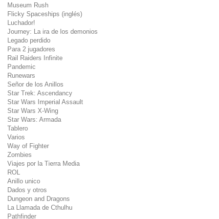
Museum Rush
Flicky Spaceships (inglés)
Luchador!
Journey: La ira de los demonios
Legado perdido
Para 2 jugadores
Rail Raiders Infinite
Pandemic
Runewars
Señor de los Anillos
Star Trek: Ascendancy
Star Wars Imperial Assault
Star Wars X-Wing
Star Wars: Armada
Tablero
Varios
Way of Fighter
Zombies
Viajes por la Tierra Media
ROL
Anillo unico
Dados y otros
Dungeon and Dragons
La Llamada de Cthulhu
Pathfinder