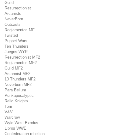
Guild
Resurrectionist
Arcanists
NeverBorn
Outcasts
Reglamentos MF
Twisted
Puppet Wars
Ten Thunders
Juegos WYR
Resurrectionist MF2
Reglamentos MF2
Guild MF2
Arcannist MF2
10 Thunders MF2
Neverborn MF2
Para Bellum
Punkapocalyptic
Relic Knights
Torii
V&V
Warcrow
Wyld West Exodus
Libros WWE
Confederation rebellion