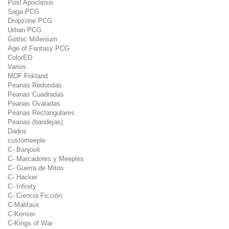
Post Apoclipsis
Saga PCG
Dropzone PCG
Urban PCG
Gothic Millenium
Age of Fantasy PCG
ColorED
Varios
MDF Frikland
Peanas Redondas
Peanas Cuadradas
Peanas Ovaladas
Peanas Rectangulares
Peanas (bandejas)
Dados
customeeple
C- Banjooli
C- Marcadores y Meeples
C- Guerra de Mitos
C- Hacker
C- Infinity
C- Ciencia Ficción
C-Malifaux
C-Kensei
C-Kings of War