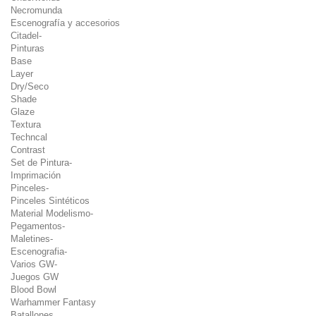
Necromunda
Escenografía y accesorios
Citadel-
Pinturas
Base
Layer
Dry/Seco
Shade
Glaze
Textura
Techncal
Contrast
Set de Pintura-
Imprimación
Pinceles-
Pinceles Sintéticos
Material Modelismo-
Pegamentos-
Maletines-
Escenografia-
Varios GW-
Juegos GW
Blood Bowl
Warhammer Fantasy
Batallones