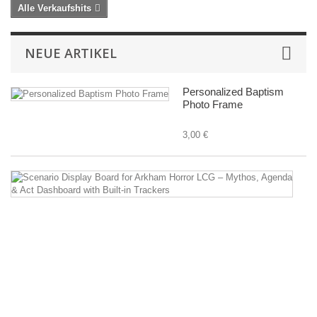
Alle Verkaufshits
NEUE ARTIKEL
Personalized Baptism
Photo Frame
3,00 €
Sc
Di
B
fo
A
Ho
L
–
M
A
&
Ac