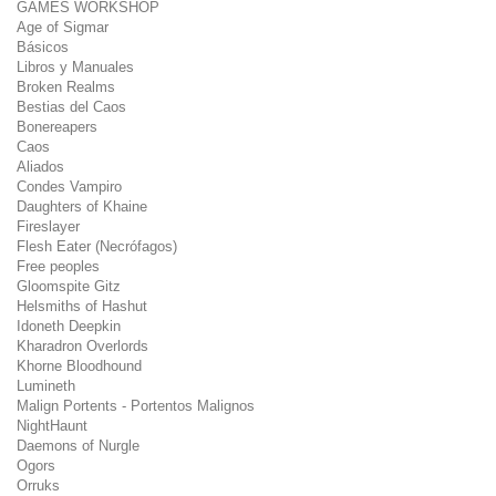
GAMES WORKSHOP
Age of Sigmar
Básicos
Libros y Manuales
Broken Realms
Bestias del Caos
Bonereapers
Caos
Aliados
Condes Vampiro
Daughters of Khaine
Fireslayer
Flesh Eater (Necrófagos)
Free peoples
Gloomspite Gitz
Helsmiths of Hashut
Idoneth Deepkin
Kharadron Overlords
Khorne Bloodhound
Lumineth
Malign Portents - Portentos Malignos
NightHaunt
Daemons of Nurgle
Ogors
Orruks