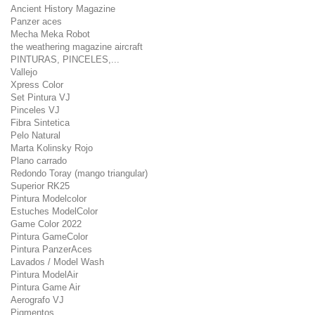
Ancient History Magazine
Panzer aces
Mecha Meka Robot
the weathering magazine aircraft
PINTURAS, PINCELES,...
Vallejo
Xpress Color
Set Pintura VJ
Pinceles VJ
Fibra Sintetica
Pelo Natural
Marta Kolinsky Rojo
Plano carrado
Redondo Toray (mango triangular)
Superior RK25
Pintura Modelcolor
Estuches ModelColor
Game Color 2022
Pintura GameColor
Pintura PanzerAces
Lavados / Model Wash
Pintura ModelAir
Pintura Game Air
Aerografo VJ
Pigmentos