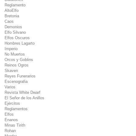
Reglamento
AltoElfo
Bretonia
Caos
Demonios
Elfo Silvano
Elfos Oscuros
Hombres Lagarto
Imperio
No Muertos
Orcos y Goblins
Reinos Ogros
Skaven
Reyes Funerarios
Escenografia
Varios
Revista White Dwarf
El Señor de los Anillos
Ejércitos
Reglamentos
Elfos
Enanos
Minas Tirith
Rohan