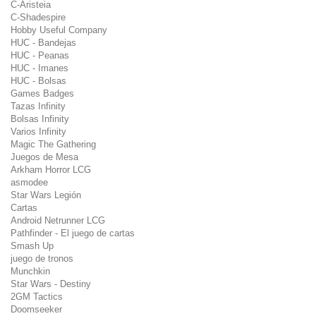
C-Aristeia
C-Shadespire
Hobby Useful Company
HUC - Bandejas
HUC - Peanas
HUC - Imanes
HUC - Bolsas
Games Badges
Tazas Infinity
Bolsas Infinity
Varios Infinity
Magic The Gathering
Juegos de Mesa
Arkham Horror LCG
asmodee
Star Wars Legión
Cartas
Android Netrunner LCG
Pathfinder - El juego de cartas
Smash Up
juego de tronos
Munchkin
Star Wars - Destiny
2GM Tactics
Doomseeker