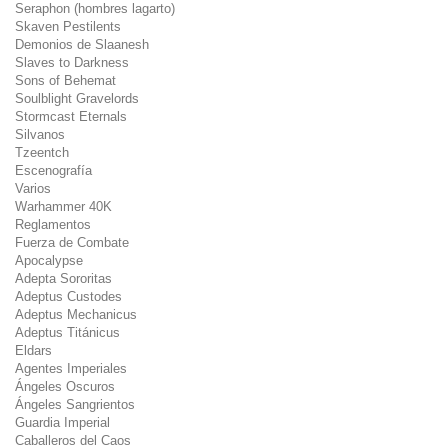
Seraphon (hombres lagarto)
Skaven Pestilents
Demonios de Slaanesh
Slaves to Darkness
Sons of Behemat
Soulblight Gravelords
Stormcast Eternals
Silvanos
Tzeentch
Escenografía
Varios
Warhammer 40K
Reglamentos
Fuerza de Combate
Apocalypse
Adepta Sororitas
Adeptus Custodes
Adeptus Mechanicus
Adeptus Titánicus
Eldars
Agentes Imperiales
Ángeles Oscuros
Ángeles Sangrientos
Guardia Imperial
Caballeros del Caos