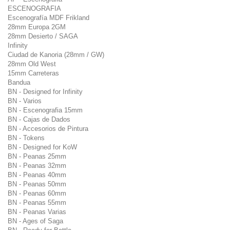
ESCENOGRAFIA
Escenografía MDF Frikland
28mm Europa 2GM
28mm Desierto / SAGA
Infinity
Ciudad de Kanoria (28mm / GW)
28mm Old West
15mm Carreteras
Bandua
BN - Designed for Infinity
BN - Varios
BN - Escenografia 15mm
BN - Cajas de Dados
BN - Accesorios de Pintura
BN - Tokens
BN - Designed for KoW
BN - Peanas 25mm
BN - Peanas 32mm
BN - Peanas 40mm
BN - Peanas 50mm
BN - Peanas 60mm
BN - Peanas 55mm
BN - Peanas Varias
BN - Ages of Saga