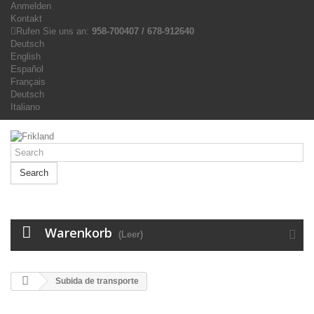
Anmelden
Kontakt
Rufen Sie uns an:
958-700407 / 678-912640
Deutsch
English
Español
Français
Deutsch
Italiano
Search
Warenkorb
(Leer)
Subida de transporte