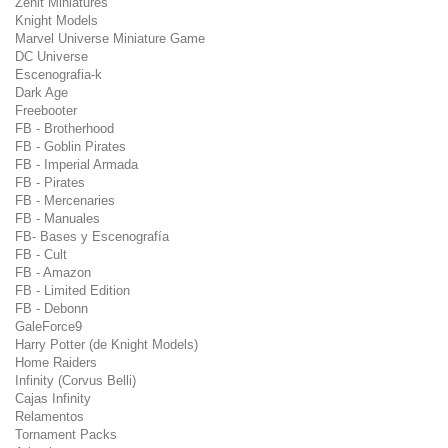
Zenit Miniatures
Knight Models
Marvel Universe Miniature Game
DC Universe
Escenografia-k
Dark Age
Freebooter
FB - Brotherhood
FB - Goblin Pirates
FB - Imperial Armada
FB - Pirates
FB - Mercenaries
FB - Manuales
FB- Bases y Escenografía
FB - Cult
FB - Amazon
FB - Limited Edition
FB - Debonn
GaleForce9
Harry Potter (de Knight Models)
Home Raiders
Infinity (Corvus Belli)
Cajas Infinity
Relamentos
Tornament Packs