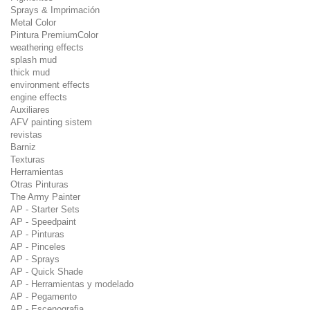
Sprays & Imprimación
Metal Color
Pintura PremiumColor
weathering effects
splash mud
thick mud
environment effects
engine effects
Auxiliares
AFV painting sistem
revistas
Barniz
Texturas
Herramientas
Otras Pinturas
The Army Painter
AP - Starter Sets
AP - Speedpaint
AP - Pinturas
AP - Pinceles
AP - Sprays
AP - Quick Shade
AP - Herramientas y modelado
AP - Pegamento
AP - Escenografia