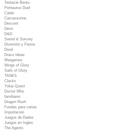
Tentacle Bento
Pentaurus Duel
Catán
Carcassonne
Descent
Devir
D&D
Sword & Sorcery
Diversión y Fiesta
Diset
Draco Ideas
Wargames
Wings of Glory
Sails of Glory
TANKS
Clacks
Yokai Quest
Doctor Who
familiares
Dragon Rush
Fundas para cartas
Importación
Juegos de Dados
Juegos en Ingles
The Agents