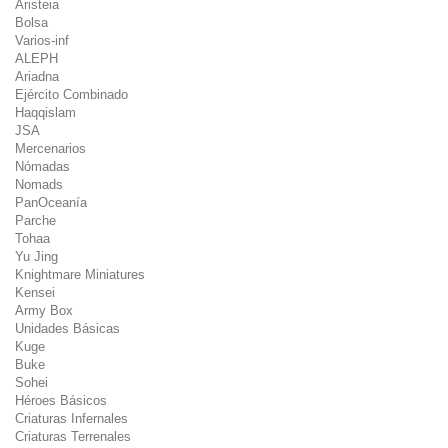
Aristeia
Bolsa
Varios-inf
ALEPH
Ariadna
Ejército Combinado
Haqqislam
JSA
Mercenarios
Nómadas
Nomads
PanOceanía
Parche
Tohaa
Yu Jing
Knightmare Miniatures
Kensei
Army Box
Unidades Básicas
Kuge
Buke
Sohei
Héroes Básicos
Criaturas Infernales
Criaturas Terrenales