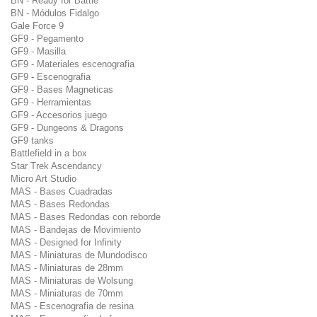
BN - Ready for Battle
BN - Módulos Fidalgo
Gale Force 9
GF9 - Pegamento
GF9 - Masilla
GF9 - Materiales escenografia
GF9 - Escenografia
GF9 - Bases Magneticas
GF9 - Herramientas
GF9 - Accesorios juego
GF9 - Dungeons & Dragons
GF9 tanks
Battlefield in a box
Star Trek Ascendancy
Micro Art Studio
MAS - Bases Cuadradas
MAS - Bases Redondas
MAS - Bases Redondas con reborde
MAS - Bandejas de Movimiento
MAS - Designed for Infinity
MAS - Miniaturas de Mundodisco
MAS - Miniaturas de 28mm
MAS - Miniaturas de Wolsung
MAS - Miniaturas de 70mm
MAS - Escenografia de resina