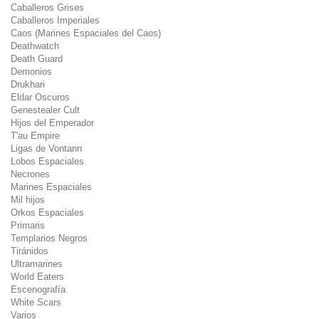
Caballeros Grises
Caballeros Imperiales
Caos (Marines Espaciales del Caos)
Deathwatch
Death Guard
Demonios
Drukhari
Eldar Oscuros
Genestealer Cult
Hijos del Emperador
T'au Empire
Ligas de Vontann
Lobos Espaciales
Necrones
Marines Espaciales
Mil hijos
Orkos Espaciales
Primaris
Templarios Negros
Tiránidos
Ultramarines
World Eaters
Escenografía
White Scars
Varios