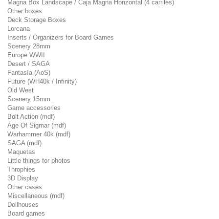
Magna Box Landscape / Caja Magna Horizontal (4 carriles)
Other boxes
Deck Storage Boxes
Lorcana
Inserts / Organizers for Board Games
Scenery 28mm
Europe WWII
Desert / SAGA
Fantasía (AoS)
Future (WH40k / Infinity)
Old West
Scenery 15mm
Game accessories
Bolt Action (mdf)
Age Of Sigmar (mdf)
Warhammer 40k (mdf)
SAGA (mdf)
Maquetas
Little things for photos
Throphies
3D Display
Other cases
Miscellaneous (mdf)
Dollhouses
Board games