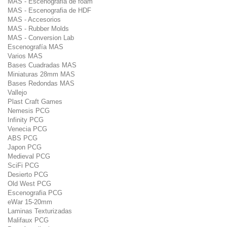
MAS - Escenografia de foam
MAS - Escenografia de HDF
MAS - Accesorios
MAS - Rubber Molds
MAS - Conversion Lab
Escenografía MAS
Varios MAS
Bases Cuadradas MAS
Miniaturas 28mm MAS
Bases Redondas MAS
Vallejo
Plast Craft Games
Nemesis PCG
Infinity PCG
Venecia PCG
ABS PCG
Japon PCG
Medieval PCG
SciFi PCG
Desierto PCG
Old West PCG
Escenografia PCG
eWar 15-20mm
Laminas Texturizadas
Malifaux PCG