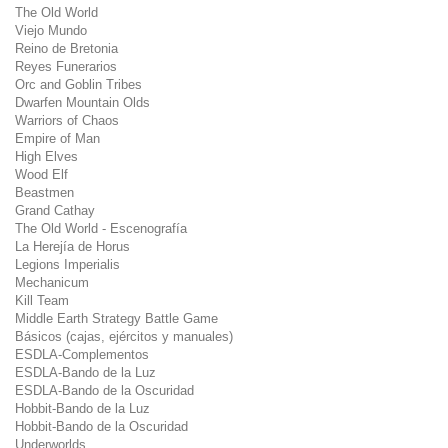
The Old World
Viejo Mundo
Reino de Bretonia
Reyes Funerarios
Orc and Goblin Tribes
Dwarfen Mountain Olds
Warriors of Chaos
Empire of Man
High Elves
Wood Elf
Beastmen
Grand Cathay
The Old World - Escenografía
La Herejía de Horus
Legions Imperialis
Mechanicum
Kill Team
Middle Earth Strategy Battle Game
Básicos (cajas, ejércitos y manuales)
ESDLA-Complementos
ESDLA-Bando de la Luz
ESDLA-Bando de la Oscuridad
Hobbit-Bando de la Luz
Hobbit-Bando de la Oscuridad
Underworlds