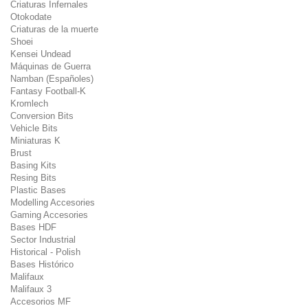
Criaturas Infernales
Otokodate
Criaturas de la muerte
Shoei
Kensei Undead
Máquinas de Guerra
Namban (Españoles)
Fantasy Football-K
Kromlech
Conversion Bits
Vehicle Bits
Miniaturas K
Brust
Basing Kits
Resing Bits
Plastic Bases
Modelling Accesories
Gaming Accesories
Bases HDF
Sector Industrial
Historical - Polish
Bases Histórico
Malifaux
Malifaux 3
Accesorios MF