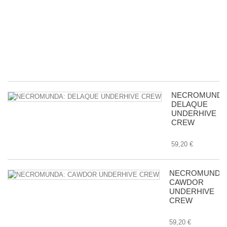
D
wi
Bu
in
Tr
8,
NECROMUNDA
DELAQUE
UNDERHIVE
CREW
59,20 €
NECROMUNDA
CAWDOR
UNDERHIVE
CREW
59,20 €