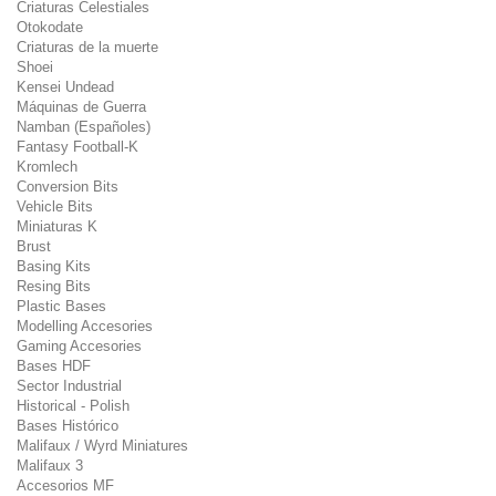
Criaturas Celestiales
Otokodate
Criaturas de la muerte
Shoei
Kensei Undead
Máquinas de Guerra
Namban (Españoles)
Fantasy Football-K
Kromlech
Conversion Bits
Vehicle Bits
Miniaturas K
Brust
Basing Kits
Resing Bits
Plastic Bases
Modelling Accesories
Gaming Accesories
Bases HDF
Sector Industrial
Historical - Polish
Bases Histórico
Malifaux / Wyrd Miniatures
Malifaux 3
Accesorios MF