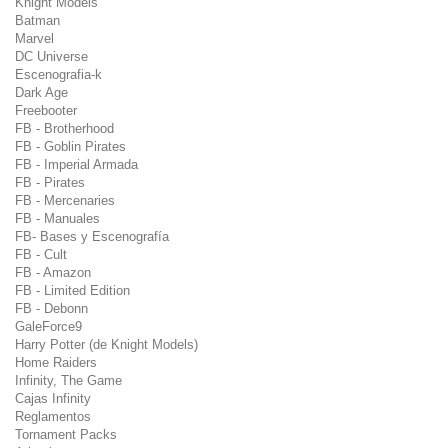
Knight Models
Batman
Marvel
DC Universe
Escenografia-k
Dark Age
Freebooter
FB - Brotherhood
FB - Goblin Pirates
FB - Imperial Armada
FB - Pirates
FB - Mercenaries
FB - Manuales
FB- Bases y Escenografía
FB - Cult
FB - Amazon
FB - Limited Edition
FB - Debonn
GaleForce9
Harry Potter (de Knight Models)
Home Raiders
Infinity, The Game
Cajas Infinity
Reglamentos
Tornament Packs