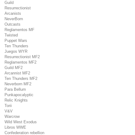
Guild
Resurrectionist
Arcanists
NeverBorn
Outcasts
Reglamentos MF
Twisted
Puppet Wars
Ten Thunders
Juegos WYR
Resurrectionist MF2
Reglamentos MF2
Guild MF2
Arcannist MF2
Ten Thunders MF2
Neverborn MF2
Para Bellum
Punkapocalyptic
Relic Knights
Torii
V&V
Warcrow
Wild West Exodus
Libros WWE
Confederation rebellion