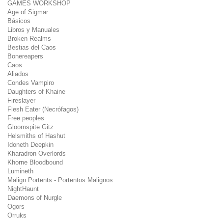
GAMES WORKSHOP
Age of Sigmar
Básicos
Libros y Manuales
Broken Realms
Bestias del Caos
Bonereapers
Caos
Aliados
Condes Vampiro
Daughters of Khaine
Fireslayer
Flesh Eater (Necrófagos)
Free peoples
Gloomspite Gitz
Helsmiths of Hashut
Idoneth Deepkin
Kharadron Overlords
Khorne Bloodbound
Lumineth
Malign Portents - Portentos Malignos
NightHaunt
Daemons of Nurgle
Ogors
Orruks