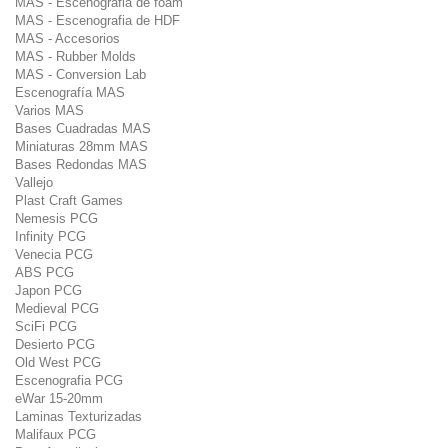
MAS - Escenografia de foam
MAS - Escenografia de HDF
MAS - Accesorios
MAS - Rubber Molds
MAS - Conversion Lab
Escenografía MAS
Varios MAS
Bases Cuadradas MAS
Miniaturas 28mm MAS
Bases Redondas MAS
Vallejo
Plast Craft Games
Nemesis PCG
Infinity PCG
Venecia PCG
ABS PCG
Japon PCG
Medieval PCG
SciFi PCG
Desierto PCG
Old West PCG
Escenografia PCG
eWar 15-20mm
Laminas Texturizadas
Malifaux PCG