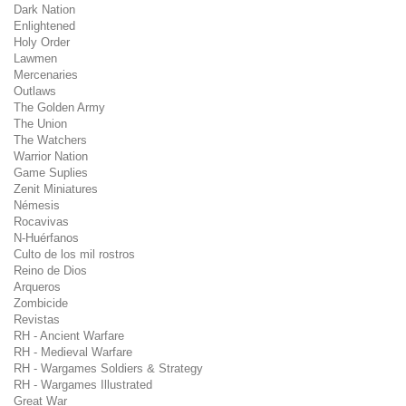
Dark Nation
Enlightened
Holy Order
Lawmen
Mercenaries
Outlaws
The Golden Army
The Union
The Watchers
Warrior Nation
Game Suplies
Zenit Miniatures
Némesis
Rocavivas
N-Huérfanos
Culto de los mil rostros
Reino de Dios
Arqueros
Zombicide
Revistas
RH - Ancient Warfare
RH - Medieval Warfare
RH - Wargames Soldiers & Strategy
RH - Wargames Illustrated
Great War