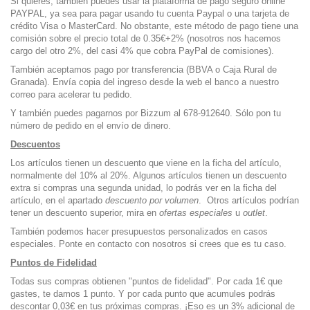
Si quieres, también puedes usar la plataforma de pago seguro online
PAYPAL, ya sea para pagar usando tu cuenta Paypal o una tarjeta de
crédito Visa o MasterCard. No obstante, este método de pago tiene una
comisión sobre el precio total de 0.35€+2% (nosotros nos hacemos
cargo del otro 2%, del casi 4% que cobra PayPal de comisiones).
También aceptamos pago por transferencia (BBVA o Caja Rural de
Granada). Envía copia del ingreso desde la web el banco a nuestro
correo para acelerar tu pedido.
Y también puedes pagarnos por Bizzum al 678-912640. Sólo pon tu
número de pedido en el envío de dinero.
Descuentos
Los artículos tienen un descuento que viene en la ficha del artículo,
normalmente del 10% al 20%. Algunos artículos tienen un descuento
extra si compras una segunda unidad, lo podrás ver en la ficha del
artículo, en el apartado
descuento por volumen
. Otros artículos podrían
tener un descuento superior, mira en
ofertas especiales
u
outlet
.
También podemos hacer presupuestos personalizados en casos
especiales. Ponte en contacto con nosotros si crees que es tu caso.
Puntos de Fidelidad
Todas sus compras obtienen "puntos de fidelidad". Por cada 1€ que
gastes, te damos 1 punto. Y por cada punto que acumules podrás
descontar 0,03€ en tus próximas compras. ¡Eso es un 3% adicional de