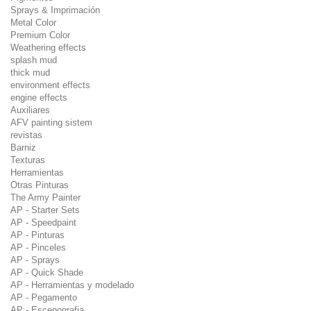
Sprays & Imprimación
Metal Color
Premium Color
Weathering effects
splash mud
thick mud
environment effects
engine effects
Auxiliares
AFV painting sistem
revistas
Barniz
Texturas
Herramientas
Otras Pinturas
The Army Painter
AP - Starter Sets
AP - Speedpaint
AP - Pinturas
AP - Pinceles
AP - Sprays
AP - Quick Shade
AP - Herramientas y modelado
AP - Pegamento
AP - Escenografia