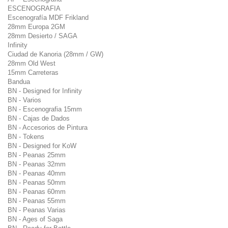
ESCENOGRAFIA
Escenografía MDF Frikland
28mm Europa 2GM
28mm Desierto / SAGA
Infinity
Ciudad de Kanoria (28mm / GW)
28mm Old West
15mm Carreteras
Bandua
BN - Designed for Infinity
BN - Varios
BN - Escenografia 15mm
BN - Cajas de Dados
BN - Accesorios de Pintura
BN - Tokens
BN - Designed for KoW
BN - Peanas 25mm
BN - Peanas 32mm
BN - Peanas 40mm
BN - Peanas 50mm
BN - Peanas 60mm
BN - Peanas 55mm
BN - Peanas Varias
BN - Ages of Saga