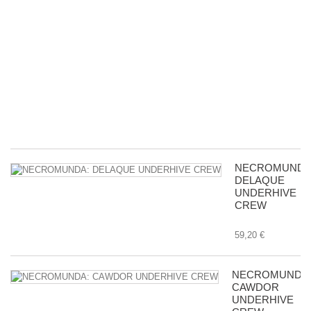
A
&
Ac
D
wi
Bu
in
Tr
8,
NECROMUNDA
DELAQUE
UNDERHIVE
CREW
59,20 €
NECROMUNDA
CAWDOR
UNDERHIVE