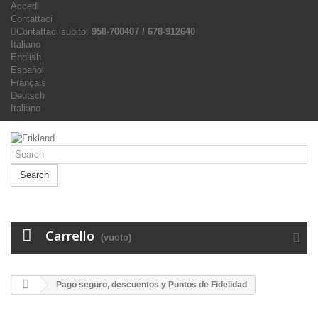
Accedi
Contattaci
Contattaci subito:
958-700407 / 678-912640
Italiano
English
Español
Français
Deutsch
Italiano
Search
Carrello
(vuoto)
Pago seguro, descuentos y Puntos de Fidelidad