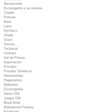
Necromunda
Escenografía y accesorios
Citadel-
Pinturas
Base
Layer
Dry/Seco
Shade
Glaze
Textura
Technical
Contrast
Set de Pintura-
Imprimación
Pinceles-
Pinceles Sintéticos
Herramientas-
Pegamentos-
Maletines-
Escenografia-
Varios GW-
Juegos GW
Blood Bowl
Warhammer Fantasy
Batallones