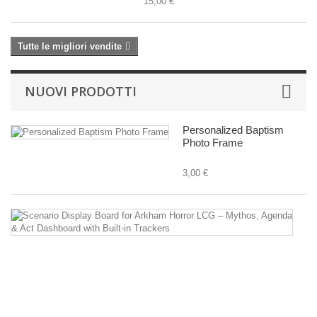
15,00 €
Tutte le migliori vendite
NUOVI PRODOTTI
Personalized Baptism
Photo Frame
3,00 €
Sc
Di
B
fo
A
Ho
L
–
M