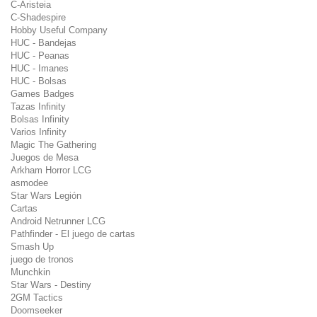
C-Aristeia
C-Shadespire
Hobby Useful Company
HUC - Bandejas
HUC - Peanas
HUC - Imanes
HUC - Bolsas
Games Badges
Tazas Infinity
Bolsas Infinity
Varios Infinity
Magic The Gathering
Juegos de Mesa
Arkham Horror LCG
asmodee
Star Wars Legión
Cartas
Android Netrunner LCG
Pathfinder - El juego de cartas
Smash Up
juego de tronos
Munchkin
Star Wars - Destiny
2GM Tactics
Doomseeker