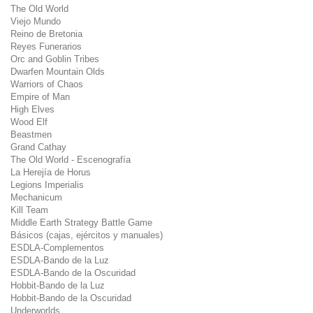
The Old World
Viejo Mundo
Reino de Bretonia
Reyes Funerarios
Orc and Goblin Tribes
Dwarfen Mountain Olds
Warriors of Chaos
Empire of Man
High Elves
Wood Elf
Beastmen
Grand Cathay
The Old World - Escenografía
La Herejía de Horus
Legions Imperialis
Mechanicum
Kill Team
Middle Earth Strategy Battle Game
Básicos (cajas, ejércitos y manuales)
ESDLA-Complementos
ESDLA-Bando de la Luz
ESDLA-Bando de la Oscuridad
Hobbit-Bando de la Luz
Hobbit-Bando de la Oscuridad
Underworlds