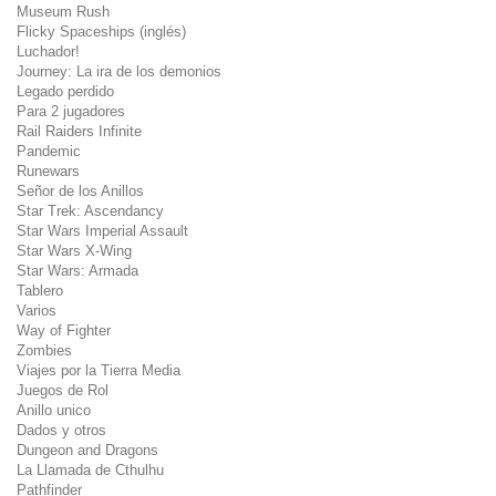
Museum Rush
Flicky Spaceships (inglés)
Luchador!
Journey: La ira de los demonios
Legado perdido
Para 2 jugadores
Rail Raiders Infinite
Pandemic
Runewars
Señor de los Anillos
Star Trek: Ascendancy
Star Wars Imperial Assault
Star Wars X-Wing
Star Wars: Armada
Tablero
Varios
Way of Fighter
Zombies
Viajes por la Tierra Media
Juegos de Rol
Anillo unico
Dados y otros
Dungeon and Dragons
La Llamada de Cthulhu
Pathfinder