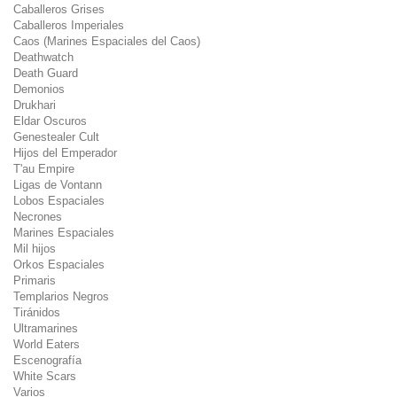
Caballeros Grises
Caballeros Imperiales
Caos (Marines Espaciales del Caos)
Deathwatch
Death Guard
Demonios
Drukhari
Eldar Oscuros
Genestealer Cult
Hijos del Emperador
T'au Empire
Ligas de Vontann
Lobos Espaciales
Necrones
Marines Espaciales
Mil hijos
Orkos Espaciales
Primaris
Templarios Negros
Tiránidos
Ultramarines
World Eaters
Escenografía
White Scars
Varios