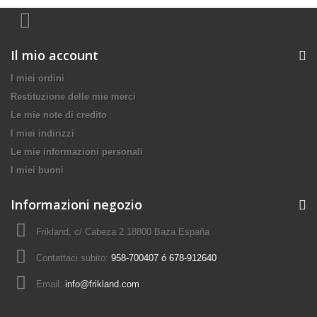
Il mio account
I miei ordini
Restituzione delle mie merci
Le mie note di credito
I miei indirizzi
Le mie informazioni personali
I miei buoni
Informazioni negozio
Frikland, c/ Cabeza 2 18800 Baza España
Contattaci subito:
958-700407 ó 678-912640
Email:
info@frikland.com