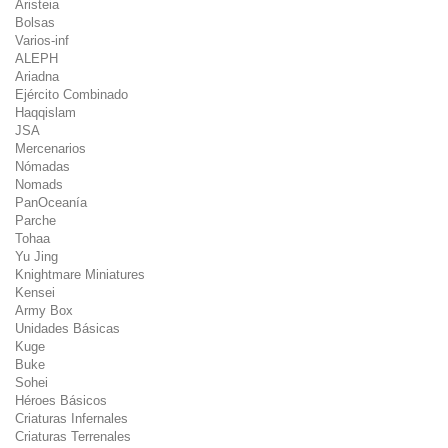
Aristeia
Bolsas
Varios-inf
ALEPH
Ariadna
Ejército Combinado
Haqqislam
JSA
Mercenarios
Nómadas
Nomads
PanOceanía
Parche
Tohaa
Yu Jing
Knightmare Miniatures
Kensei
Army Box
Unidades Básicas
Kuge
Buke
Sohei
Héroes Básicos
Criaturas Infernales
Criaturas Terrenales