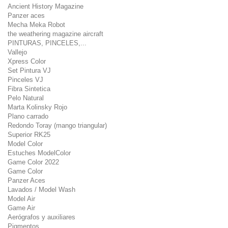
Ancient History Magazine
Panzer aces
Mecha Meka Robot
the weathering magazine aircraft
PINTURAS, PINCELES,...
Vallejo
Xpress Color
Set Pintura VJ
Pinceles VJ
Fibra Sintetica
Pelo Natural
Marta Kolinsky Rojo
Plano carrado
Redondo Toray (mango triangular)
Superior RK25
Model Color
Estuches ModelColor
Game Color 2022
Game Color
Panzer Aces
Lavados / Model Wash
Model Air
Game Air
Aerógrafos y auxiliares
Pigmentos