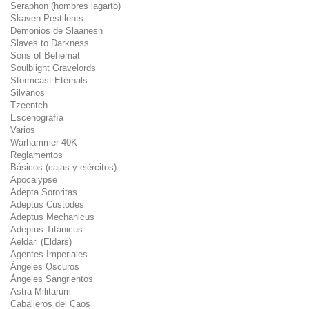
Seraphon (hombres lagarto)
Skaven Pestilents
Demonios de Slaanesh
Slaves to Darkness
Sons of Behemat
Soulblight Gravelords
Stormcast Eternals
Silvanos
Tzeentch
Escenografía
Varios
Warhammer 40K
Reglamentos
Básicos (cajas y ejércitos)
Apocalypse
Adepta Sororitas
Adeptus Custodes
Adeptus Mechanicus
Adeptus Titánicus
Aeldari (Eldars)
Agentes Imperiales
Ángeles Oscuros
Ángeles Sangrientos
Astra Militarum
Caballeros del Caos