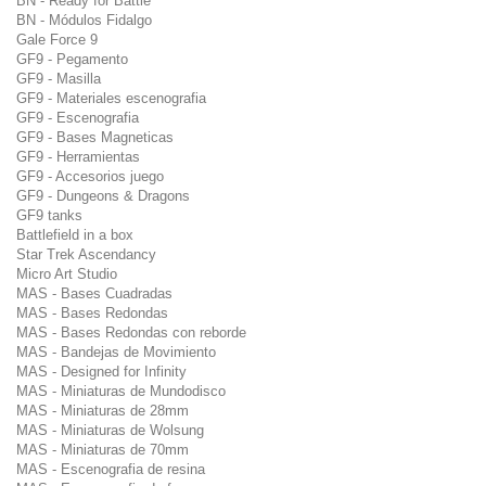
BN - Ready for Battle
BN - Módulos Fidalgo
Gale Force 9
GF9 - Pegamento
GF9 - Masilla
GF9 - Materiales escenografia
GF9 - Escenografia
GF9 - Bases Magneticas
GF9 - Herramientas
GF9 - Accesorios juego
GF9 - Dungeons & Dragons
GF9 tanks
Battlefield in a box
Star Trek Ascendancy
Micro Art Studio
MAS - Bases Cuadradas
MAS - Bases Redondas
MAS - Bases Redondas con reborde
MAS - Bandejas de Movimiento
MAS - Designed for Infinity
MAS - Miniaturas de Mundodisco
MAS - Miniaturas de 28mm
MAS - Miniaturas de Wolsung
MAS - Miniaturas de 70mm
MAS - Escenografia de resina