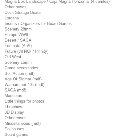
Magna Box Landscape / Caja Magna Horizontal (4 carriles)
Other boxes
Deck Storage Boxes
Lorcana
Inserts / Organizers for Board Games
Scenery 28mm
Europe WWII
Desert / SAGA
Fantasía (AoS)
Future (WH40k / Infinity)
Old West
Scenery 15mm
Game accessories
Bolt Action (mdf)
Age Of Sigmar (mdf)
Warhammer 40k (mdf)
SAGA (mdf)
Maquetas
Little things for photos
Throphies
3D Display
Other cases
Miscellaneous (mdf)
Dollhouses
Board games