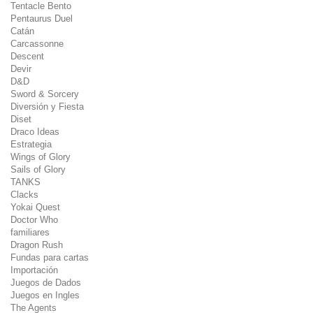
Tentacle Bento
Pentaurus Duel
Catán
Carcassonne
Descent
Devir
D&D
Sword & Sorcery
Diversión y Fiesta
Diset
Draco Ideas
Estrategia
Wings of Glory
Sails of Glory
TANKS
Clacks
Yokai Quest
Doctor Who
familiares
Dragon Rush
Fundas para cartas
Importación
Juegos de Dados
Juegos en Ingles
The Agents