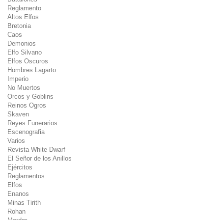
Reglamento
Altos Elfos
Bretonia
Caos
Demonios
Elfo Silvano
Elfos Oscuros
Hombres Lagarto
Imperio
No Muertos
Orcos y Goblins
Reinos Ogros
Skaven
Reyes Funerarios
Escenografia
Varios
Revista White Dwarf
El Señor de los Anillos
Ejércitos
Reglamentos
Elfos
Enanos
Minas Tirith
Rohan