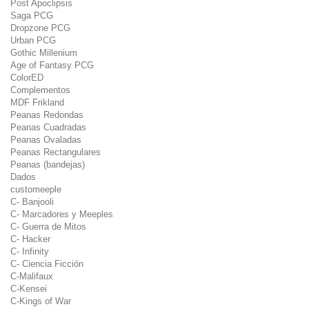
Post Apoclipsis
Saga PCG
Dropzone PCG
Urban PCG
Gothic Millenium
Age of Fantasy PCG
ColorED
Complementos
MDF Frikland
Peanas Redondas
Peanas Cuadradas
Peanas Ovaladas
Peanas Rectangulares
Peanas (bandejas)
Dados
customeeple
C- Banjooli
C- Marcadores y Meeples
C- Guerra de Mitos
C- Hacker
C- Infinity
C- Ciencia Ficción
C-Malifaux
C-Kensei
C-Kings of War