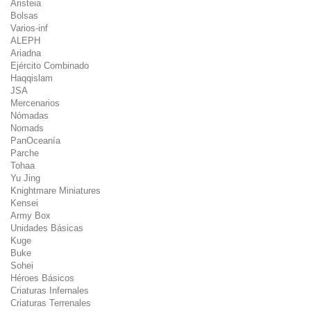
Aristeia
Bolsas
Varios-inf
ALEPH
Ariadna
Ejército Combinado
Haqqislam
JSA
Mercenarios
Nómadas
Nomads
PanOceanía
Parche
Tohaa
Yu Jing
Knightmare Miniatures
Kensei
Army Box
Unidades Básicas
Kuge
Buke
Sohei
Héroes Básicos
Criaturas Infernales
Criaturas Terrenales