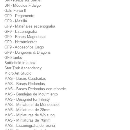
BN - Ready for Battle
BN - Módulos Fidalgo
Gale Force 9
GF9 - Pegamento
GF9 - Masilla
GF9 - Materiales escenografia
GF9 - Escenografia
GF9 - Bases Magneticas
GF9 - Herramientas
GF9 - Accesorios juego
GF9 - Dungeons & Dragons
GF9 tanks
Battlefield in a box
Star Trek Ascendancy
Micro Art Studio
MAS - Bases Cuadradas
MAS - Bases Redondas
MAS - Bases Redondas con reborde
MAS - Bandejas de Movimiento
MAS - Designed for Infinity
MAS - Miniaturas de Mundodisco
MAS - Miniaturas de 28mm
MAS - Miniaturas de Wolsung
MAS - Miniaturas de 70mm
MAS - Escenografia de resina