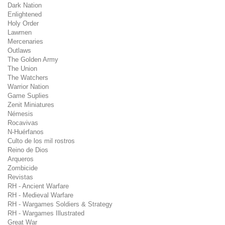
Dark Nation
Enlightened
Holy Order
Lawmen
Mercenaries
Outlaws
The Golden Army
The Union
The Watchers
Warrior Nation
Game Suplies
Zenit Miniatures
Némesis
Rocavivas
N-Huérfanos
Culto de los mil rostros
Reino de Dios
Arqueros
Zombicide
Revistas
RH - Ancient Warfare
RH - Medieval Warfare
RH - Wargames Soldiers & Strategy
RH - Wargames Illustrated
Great War