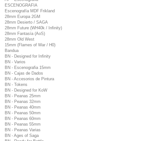
ESCENOGRAFIA
Escenografía MDF Frikland
28mm Europa 2GM
28mm Desierto / SAGA
28mm Future (WH40k / Infinity)
28mm Fantasía (AoS)
28mm Old West
15mm (Flames of War / H0)
Bandua
BN - Designed for Infinity
BN - Varios
BN - Escenografia 15mm
BN - Cajas de Dados
BN - Accesorios de Pintura
BN - Tokens
BN - Designed for KoW
BN - Peanas 25mm
BN - Peanas 32mm
BN - Peanas 40mm
BN - Peanas 50mm
BN - Peanas 60mm
BN - Peanas 55mm
BN - Peanas Varias
BN - Ages of Saga