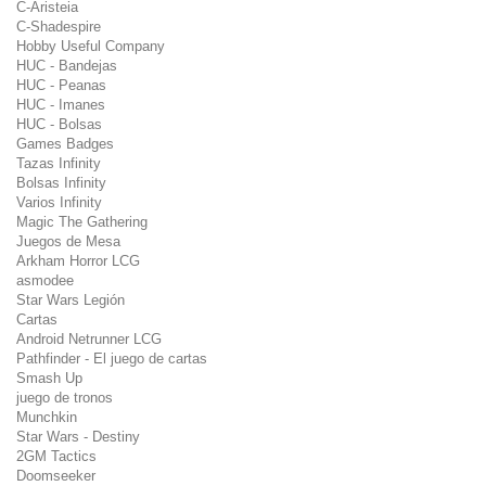
C-Aristeia
C-Shadespire
Hobby Useful Company
HUC - Bandejas
HUC - Peanas
HUC - Imanes
HUC - Bolsas
Games Badges
Tazas Infinity
Bolsas Infinity
Varios Infinity
Magic The Gathering
Juegos de Mesa
Arkham Horror LCG
asmodee
Star Wars Legión
Cartas
Android Netrunner LCG
Pathfinder - El juego de cartas
Smash Up
juego de tronos
Munchkin
Star Wars - Destiny
2GM Tactics
Doomseeker