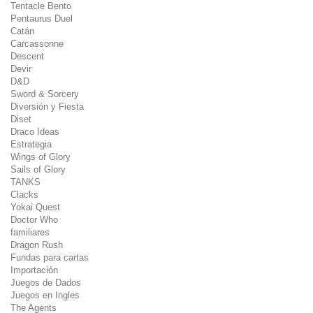
Tentacle Bento
Pentaurus Duel
Catán
Carcassonne
Descent
Devir
D&D
Sword & Sorcery
Diversión y Fiesta
Diset
Draco Ideas
Estrategia
Wings of Glory
Sails of Glory
TANKS
Clacks
Yokai Quest
Doctor Who
familiares
Dragon Rush
Fundas para cartas
Importación
Juegos de Dados
Juegos en Ingles
The Agents