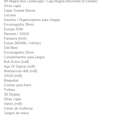
4H Magna Box Landscape / Caja Magna Horizontal (4 carriles)
Otras cajas
Cajas Guarda Mazos
Lorcana
Insertos / Organizadores para Juegos
Escenografía 28mm
Europa 2GM
Desierto / SAGA
Fantasía (AoS)
Future (WH40k / Infinity)
Old West
Escenografía 15mm
Complementos para juegos
Bolt Action (mdf)
Age Of Sigmar (mdf)
Warhammer 40k (mdf)
SAGA (mdf)
Maquetas
Cositas para fotos
Trofeos
3D Display
Otras cajas
Varios (mdf)
Casas de muñecas
Juegos de mesa