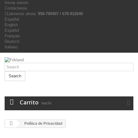
Iniciar sesión
Contáctenos
Llámenos ahora:
958-700407 / 678-912640
Español
English
Español
Français
Deutsch
Italiano
Search
Carrito
vacío
Política de Privacidad