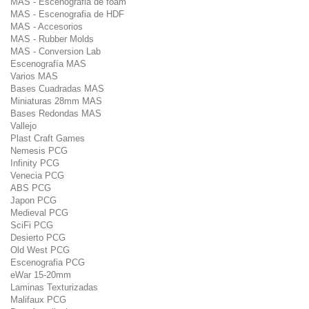
MAS - Escenografia de foam
MAS - Escenografia de HDF
MAS - Accesorios
MAS - Rubber Molds
MAS - Conversion Lab
Escenografía MAS
Varios MAS
Bases Cuadradas MAS
Miniaturas 28mm MAS
Bases Redondas MAS
Vallejo
Plast Craft Games
Nemesis PCG
Infinity PCG
Venecia PCG
ABS PCG
Japon PCG
Medieval PCG
SciFi PCG
Desierto PCG
Old West PCG
Escenografia PCG
eWar 15-20mm
Laminas Texturizadas
Malifaux PCG