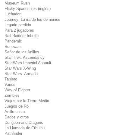
Museum Rush
Flicky Spaceships (inglés)
Luchador!
Journey: La ira de los demonios
Legado perdido
Para 2 jugadores
Rail Raiders Infinite
Pandemic
Runewars
Señor de los Anillos
Star Trek: Ascendancy
Star Wars Imperial Assault
Star Wars X-Wing
Star Wars: Armada
Tablero
Varios
Way of Fighter
Zombies
Viajes por la Tierra Media
Juegos de Rol
Anillo unico
Dados y otros
Dungeon and Dragons
La Llamada de Cthulhu
Pathfinder