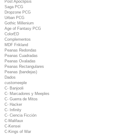
Post Apoclipsis
Saga PCG
Dropzone PCG
Urban PCG
Gothic Millenium
Age of Fantasy PCG
ColorED
Complementos
MDF Frikland
Peanas Redondas
Peanas Cuadradas
Peanas Ovaladas
Peanas Rectangulares
Peanas (bandejas)
Dados
customeeple
C- Banjooli
C- Marcadores y Meeples
C- Guerra de Mitos
C- Hacker
C- Infinity
C- Ciencia Ficción
C-Malifaux
C-Kensei
C-Kings of War