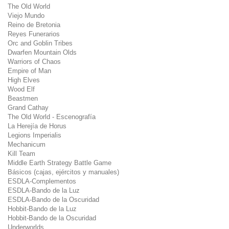
The Old World
Viejo Mundo
Reino de Bretonia
Reyes Funerarios
Orc and Goblin Tribes
Dwarfen Mountain Olds
Warriors of Chaos
Empire of Man
High Elves
Wood Elf
Beastmen
Grand Cathay
The Old World - Escenografía
La Herejía de Horus
Legions Imperialis
Mechanicum
Kill Team
Middle Earth Strategy Battle Game
Básicos (cajas, ejércitos y manuales)
ESDLA-Complementos
ESDLA-Bando de la Luz
ESDLA-Bando de la Oscuridad
Hobbit-Bando de la Luz
Hobbit-Bando de la Oscuridad
Underworlds