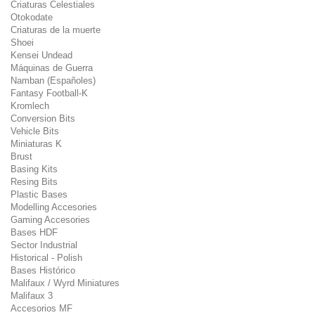
Criaturas Celestiales
Otokodate
Criaturas de la muerte
Shoei
Kensei Undead
Máquinas de Guerra
Namban (Españoles)
Fantasy Football-K
Kromlech
Conversion Bits
Vehicle Bits
Miniaturas K
Brust
Basing Kits
Resing Bits
Plastic Bases
Modelling Accesories
Gaming Accesories
Bases HDF
Sector Industrial
Historical - Polish
Bases Histórico
Malifaux / Wyrd Miniatures
Malifaux 3
Accesorios MF