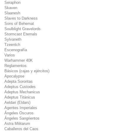
Seraphon
Skaven
Slaanesh
Slaves to Darkness
Sons of Behemat
Soulblight Gravelords
Stormcast Eternals
Sylvaneth
Tzeentch
Escenografía
Varios
Warhammer 40K
Reglamentos
Básicos (cajas y ejércitos)
Apocalypse
Adepta Sororitas
Adeptus Custodes
Adeptus Mechanicus
Adeptus Titánicus
Aeldari (Eldars)
Agentes Imperiales
Ángeles Oscuros
Ángeles Sangrientos
Astra Militarum
Caballeros del Caos