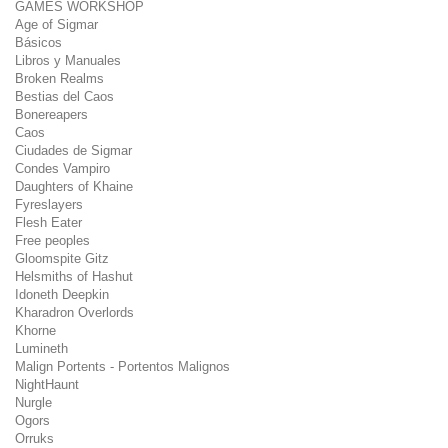
GAMES WORKSHOP
Age of Sigmar
Básicos
Libros y Manuales
Broken Realms
Bestias del Caos
Bonereapers
Caos
Ciudades de Sigmar
Condes Vampiro
Daughters of Khaine
Fyreslayers
Flesh Eater
Free peoples
Gloomspite Gitz
Helsmiths of Hashut
Idoneth Deepkin
Kharadron Overlords
Khorne
Lumineth
Malign Portents - Portentos Malignos
NightHaunt
Nurgle
Ogors
Orruks