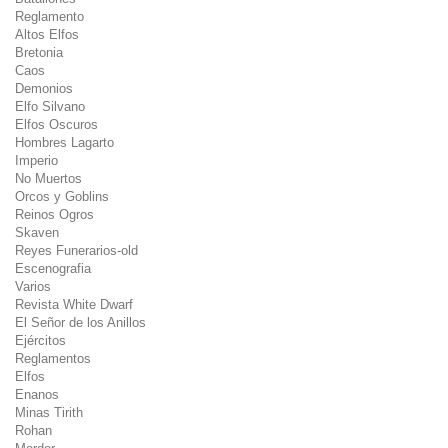
Reglamento
Altos Elfos
Bretonia
Caos
Demonios
Elfo Silvano
Elfos Oscuros
Hombres Lagarto
Imperio
No Muertos
Orcos y Goblins
Reinos Ogros
Skaven
Reyes Funerarios-old
Escenografia
Varios
Revista White Dwarf
El Señor de los Anillos
Ejércitos
Reglamentos
Elfos
Enanos
Minas Tirith
Rohan