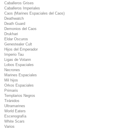
Caballeros Grises
Caballeros Imperiales
Caos (Marines Espaciales del Caos)
Deathwatch
Death Guard
Demonios del Caos
Drukhari
Eldar Oscuros
Genestealer Cult
Hijos del Emperador
Imperio Tau
Ligas de Votann
Lobos Espaciales
Necrones
Marines Espaciales
Mil hijos
Orkos Espaciales
Primaris
Templarios Negros
Tiránidos
Ultramarines
World Eaters
Escenografía
White Scars
Varios