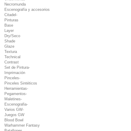
Necromunda
Escenografía y accesorios
Citadel-
Pinturas
Base
Layer
Dry/Seco
Shade
Glaze
Textura
Technical
Contrast
Set de Pintura-
Imprimación
Pinceles-
Pinceles Sintéticos
Herramientas-
Pegamentos-
Maletines-
Escenografia-
Varios GW-
Juegos GW
Blood Bowl
Warhammer Fantasy
Batallones