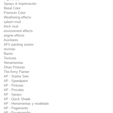
Sprays & Imprimación
Metal Color
Premium Color
Weathering effects
splash mud
thick mud
environment effects
engine effects
Auxiliares
AFV painting sistem
revistas
Barniz
Texturas
Herramientas
Otras Pinturas
The Army Painter
AP - Starter Sets
AP - Speedpaint
AP - Pinturas
AP - Pinceles
AP - Sprays
AP - Quick Shade
AP - Herramientas y modelado
AP - Pegamento
AP - Escenografia