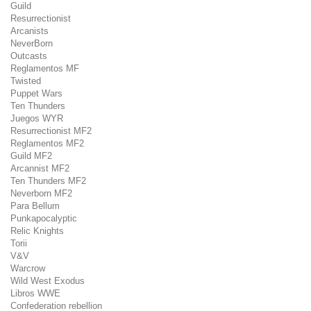
Guild
Resurrectionist
Arcanists
NeverBorn
Outcasts
Reglamentos MF
Twisted
Puppet Wars
Ten Thunders
Juegos WYR
Resurrectionist MF2
Reglamentos MF2
Guild MF2
Arcannist MF2
Ten Thunders MF2
Neverborn MF2
Para Bellum
Punkapocalyptic
Relic Knights
Torii
V&V
Warcrow
Wild West Exodus
Libros WWE
Confederation rebellion