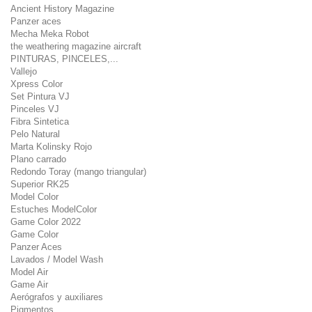
Ancient History Magazine
Panzer aces
Mecha Meka Robot
the weathering magazine aircraft
PINTURAS, PINCELES,...
Vallejo
Xpress Color
Set Pintura VJ
Pinceles VJ
Fibra Sintetica
Pelo Natural
Marta Kolinsky Rojo
Plano carrado
Redondo Toray (mango triangular)
Superior RK25
Model Color
Estuches ModelColor
Game Color 2022
Game Color
Panzer Aces
Lavados / Model Wash
Model Air
Game Air
Aerógrafos y auxiliares
Pigmentos