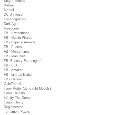
Knight Models
Batman
Marvel
DC Universe
Escenografia-k
Dark Age
Freebooter
FB - Brotherhood
FB - Goblin Pirates
FB - Imperial Armada
FB - Pirates
FB - Mercenaries
FB - Manuales
FB- Bases y Escenografía
FB - Cult
FB - Amazon
FB - Limited Edition
FB - Debonn
GaleForce9
Harry Potter (de Knight Models)
Home Raiders
Infinity The Game
Cajas Infinity
Reglamentos
Tornament Packs