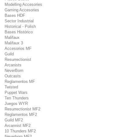
Modelling Accesories
Gaming Accesories
Bases HDF
Sector Industrial
Historical - Polish
Bases Histórico
Malifaux
Malifaux 3
Accesorios MF
Guild
Resurrectionist
Arcanists
NeverBorn
Outcasts
Reglamentos MF
Twisted
Puppet Wars
Ten Thunders
Juegos WYR
Resurrectionist MF2
Reglamentos MF2
Guild MF2
Arcannist MF2
10 Thunders MF2
Neverborn MF2