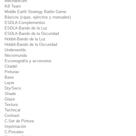
Mechanicum
Kill Team
Middle Earth Strategy Battle Game
Básicos (cajas, ejércitos y manuales)
ESDLA-Complementos
ESDLA-Bando de la Luz
ESDLA-Bando de la Oscuridad
Hobbit-Bando de la Luz
Hobbit-Bando de la Oscuridad
Underworlds
Necromunda
Escenografía y accesorios
Citadel-
Pinturas
Base
Layer
Dry/Seco
Shade
Glaze
Textura
Techncal
Contrast
C-Set de Pintura
Imprimación
C-Pinceles