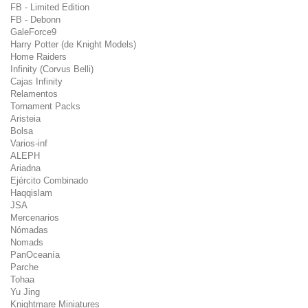
FB - Limited Edition
FB - Debonn
GaleForce9
Harry Potter (de Knight Models)
Home Raiders
Infinity (Corvus Belli)
Cajas Infinity
Relamentos
Tornament Packs
Aristeia
Bolsa
Varios-inf
ALEPH
Ariadna
Ejército Combinado
Haqqislam
JSA
Mercenarios
Nómadas
Nomads
PanOceanía
Parche
Tohaa
Yu Jing
Knightmare Miniatures