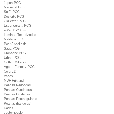
Japon PCG
Medieval PCG
SciFi PCG
Desierto PCG
Old West PCG
Escenografia PCG
eWar 15-20mm
Laminas Texturizadas
Malifaux PCG
Post Apoclipsis
Saga PCG
Dropzone PCG
Urban PCG
Gothic Millenium
Age of Fantasy PCG
ColorED
Varios
MDF Frikland
Peanas Redondas
Peanas Cuadradas
Peanas Ovaladas
Peanas Rectangulares
Peanas (bandejas)
Dados
customeeple