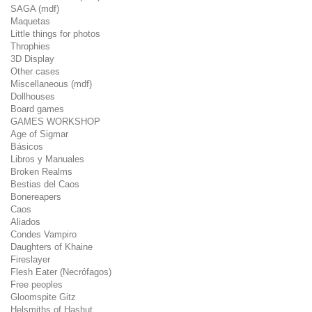
SAGA (mdf)
Maquetas
Little things for photos
Throphies
3D Display
Other cases
Miscellaneous (mdf)
Dollhouses
Board games
GAMES WORKSHOP
Age of Sigmar
Básicos
Libros y Manuales
Broken Realms
Bestias del Caos
Bonereapers
Caos
Aliados
Condes Vampiro
Daughters of Khaine
Fireslayer
Flesh Eater (Necrófagos)
Free peoples
Gloomspite Gitz
Helsmiths of Hashut