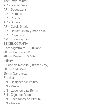
The Army Painter
AP - Starter Sets
AP - Speedpaint
AP - Pinturas
AP - Pinceles
AP - Sprays
AP - Quick Shade
AP - Herramientas y modelado
AP - Pegamento
AP - Escenografia
ESCENOGRAFIA
Escenografía MDF Frikland
28mm Europa 2GM
28mm Desierto / SAGA
Infinity
Ciudad de Kanoria (28mm / GW)
28mm Old West
15mm Carreteras
Bandua
BN - Designed for Infinity
BN - Varios
BN - Escenografia 15mm
BN - Cajas de Dados
BN - Accesorios de Pintura
BN - Tokens