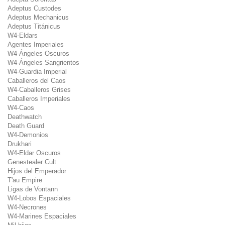
Adeptus Custodes
Adeptus Mechanicus
Adeptus Titánicus
W4-Eldars
Agentes Imperiales
W4-Ángeles Oscuros
W4-Ángeles Sangrientos
W4-Guardia Imperial
Caballeros del Caos
W4-Caballeros Grises
Caballeros Imperiales
W4-Caos
Deathwatch
Death Guard
W4-Demonios
Drukhari
W4-Eldar Oscuros
Genestealer Cult
Hijos del Emperador
T'au Empire
Ligas de Vontann
W4-Lobos Espaciales
W4-Necrones
W4-Marines Espaciales