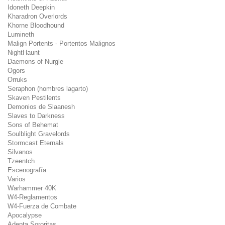
Idoneth Deepkin
Kharadron Overlords
Khorne Bloodhound
Lumineth
Malign Portents - Portentos Malignos
NightHaunt
Daemons of Nurgle
Ogors
Orruks
Seraphon (hombres lagarto)
Skaven Pestilents
Demonios de Slaanesh
Slaves to Darkness
Sons of Behemat
Soulblight Gravelords
Stormcast Eternals
Silvanos
Tzeentch
Escenografía
Varios
Warhammer 40K
W4-Reglamentos
W4-Fuerza de Combate
Apocalypse
Adepta Sororitas