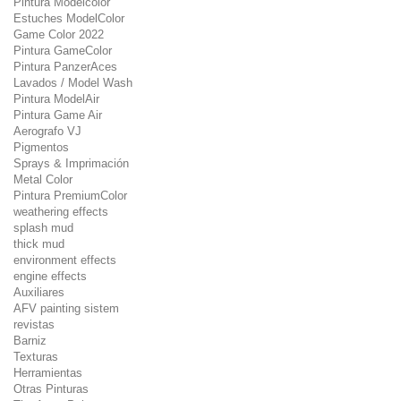
Pintura Modelcolor
Estuches ModelColor
Game Color 2022
Pintura GameColor
Pintura PanzerAces
Lavados / Model Wash
Pintura ModelAir
Pintura Game Air
Aerografo VJ
Pigmentos
Sprays & Imprimación
Metal Color
Pintura PremiumColor
weathering effects
splash mud
thick mud
environment effects
engine effects
Auxiliares
AFV painting sistem
revistas
Barniz
Texturas
Herramientas
Otras Pinturas