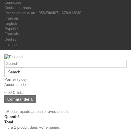
Connexion
Contactez-nous
Appelez-nous au :
958-700407 / 678-912640
Français
English
Español
Français
Deutsch
Italiano
Search
Panier
(vide)
Aucun produit
0,00 €
Total
Commander
Produit ajouté au panier avec succès
Quantité
Total
Il y a 1 produit dans votre panier.