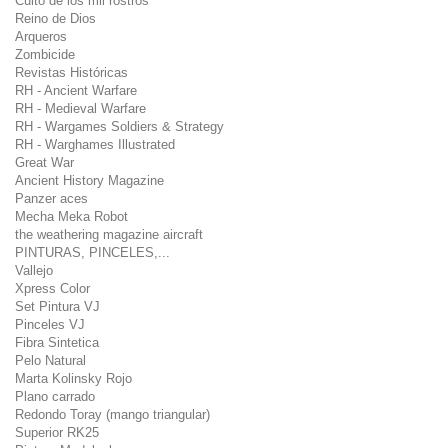
Culto de los mil rostros
Reino de Dios
Arqueros
Zombicide
Revistas Históricas
RH - Ancient Warfare
RH - Medieval Warfare
RH - Wargames Soldiers & Strategy
RH - Warghames Illustrated
Great War
Ancient History Magazine
Panzer aces
Mecha Meka Robot
the weathering magazine aircraft
PINTURAS, PINCELES,...
Vallejo
Xpress Color
Set Pintura VJ
Pinceles VJ
Fibra Sintetica
Pelo Natural
Marta Kolinsky Rojo
Plano carrado
Redondo Toray (mango triangular)
Superior RK25