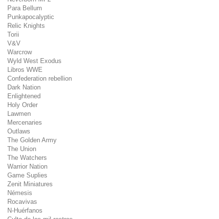
Para Bellum
Punkapocalyptic
Relic Knights
Torii
V&V
Warcrow
Wyld West Exodus
Libros WWE
Confederation rebellion
Dark Nation
Enlightened
Holy Order
Lawmen
Mercenaries
Outlaws
The Golden Army
The Union
The Watchers
Warrior Nation
Game Suplies
Zenit Miniatures
Némesis
Rocavivas
N-Huérfanos