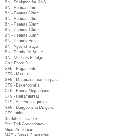
BN - Designed for KoW
BN - Peanas 25mm
BN - Peanas 32mm
BN - Peanas 40mm
BN - Peanas 50mm
BN - Peanas 60mm
BN - Peanas 55mm
BN - Peanas Varias
BN - Ages of Saga
BN - Ready for Battle
BN - Módulos Fidalgo
Gale Force 9
GF9 - Pegamento
GF9 - Masilla
GF9 - Materiales escenografia
GF9 - Escenografia
GF9 - Bases Magneticas
GF9 - Herramientas
GF9 - Accesorios juego
GF9 - Dungeons & Dragons
GF9 tanks
Battlefield in a box
Star Trek Ascendancy
Micro Art Studio
MAS - Bases Cuadradas