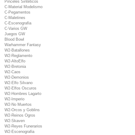
Pinceles Sintéticos
C-Material Modelismo
C-Pegamentos
C-Maletines
C-Escenografia
C-Varios GW
Juegos GW
Blood Bowl
Warhammer Fantasy
W2-Batallones
W2-Reglamento
W2-AltoElfo
W2-Bretonia
W2-Caos
W2-Demonios
W2-Elfo Silvano
W2-Elfos Oscuros
W2-Hombres Lagarto
W2-Imperio
W2-No Muertos
W2-Orcos y Goblins
W2-Reinos Ogros
W2-Skaven
W2-Reyes Funerarios
W2-Escenografia