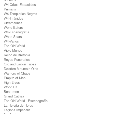
Mil hijos
W4-Orkos Espaciales
Primaris
W4-Templarios Negros
W4-Tiránidos
Ultramarines
World Eaters
W4-Escenografía
White Scars
W4-Varios
The Old World
Viejo Mundo
Reino de Bretonia
Reyes Funerarios
Orc and Goblin Tribes
Dwarfen Mountain Olds
Warriors of Chaos
Empire of Man
High Elves
Wood Elf
Beastmen
Grand Cathay
The Old World - Escenografía
La Herejía de Horus
Legions Imperialis