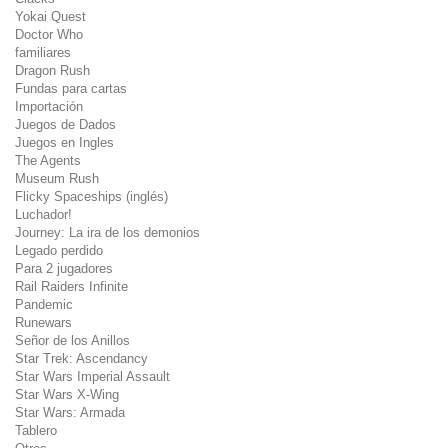
Yokai Quest
Doctor Who
familiares
Dragon Rush
Fundas para cartas
Importación
Juegos de Dados
Juegos en Ingles
The Agents
Museum Rush
Flicky Spaceships (inglés)
Luchador!
Journey: La ira de los demonios
Legado perdido
Para 2 jugadores
Rail Raiders Infinite
Pandemic
Runewars
Señor de los Anillos
Star Trek: Ascendancy
Star Wars Imperial Assault
Star Wars X-Wing
Star Wars: Armada
Tablero