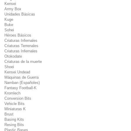
Kensei
Army Box
Unidades Básicas
Kuge
Buke
Sohei
Héroes Básicos
Criaturas Infernales
Criaturas Terrenales
Criaturas Infernales
Otokodate
Criaturas de la muerte
Shoei
Kensei Undead
Máquinas de Guerra
Namban (Españoles)
Fantasy Football-K
Kromlech
Conversion Bits
Vehicle Bits
Miniaturas K
Brust
Basing Kits
Resing Bits
Plastic Bases