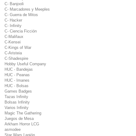
C- Banjooli
C- Marcadores y Meeples
C- Guerra de Mitos
C- Hacker
C- Infinity
C- Ciencia Ficción
C-Malifaux
C-Kensei
C-Kings of War
C-Aristeia
C-Shadespire
Hobby Useful Company
HUC - Bandejas
HUC - Peanas
HUC - Imanes
HUC - Bolsas
Games Badges
Tazas Infinity
Bolsas Infinity
Varios Infinity
Magic The Gathering
Juegos de Mesa
Arkham Horror LCG
asmodee
Star Wars Legión