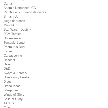
Cartas
Android Netrunner LCG
Pathfinder - El juego de cartas
Smash Up
juego de tronos
Munchkin
Star Wars - Destiny
2GM Tactics
Doomseeker
Tentacle Bento
Pentaurus Duel
Catán
Carcassonne
Descent
Devir
D&D
Sword & Sorcery
Diversión y Fiesta
Diset
Draco Ideas
Wargames
Wings of Glory
Sails of Glory
TANKS
Clacks