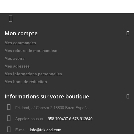
Mon compte
Mes commandes
Mes retours de marchandise
Mes avoirs
Mes adresses
Mes informations personnelles
Mes bons de réduction
Informations sur votre boutique
Frikland, c/ Cabeza 2 18800 Baza España
Appelez-nous au :
958-700407 ó 678-912640
E-mail :
info@frikland.com