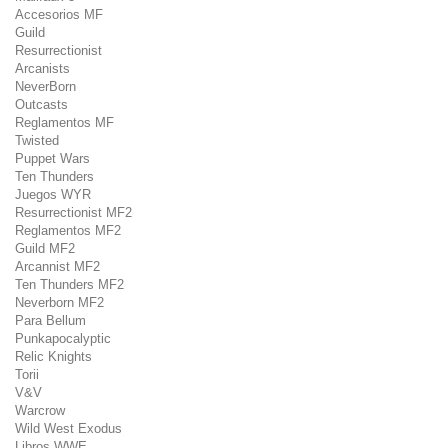
Accesorios MF
Guild
Resurrectionist
Arcanists
NeverBorn
Outcasts
Reglamentos MF
Twisted
Puppet Wars
Ten Thunders
Juegos WYR
Resurrectionist MF2
Reglamentos MF2
Guild MF2
Arcannist MF2
Ten Thunders MF2
Neverborn MF2
Para Bellum
Punkapocalyptic
Relic Knights
Torii
V&V
Warcrow
Wild West Exodus
Libros WWE