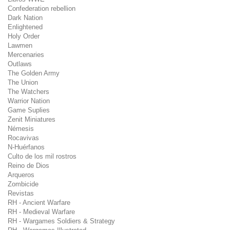
Confederation rebellion
Dark Nation
Enlightened
Holy Order
Lawmen
Mercenaries
Outlaws
The Golden Army
The Union
The Watchers
Warrior Nation
Game Suplies
Zenit Miniatures
Némesis
Rocavivas
N-Huérfanos
Culto de los mil rostros
Reino de Dios
Arqueros
Zombicide
Revistas
RH - Ancient Warfare
RH - Medieval Warfare
RH - Wargames Soldiers & Strategy