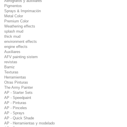
Aerógrafos y auxiliares
Pigmentos
Sprays & Imprimación
Metal Color
Premium Color
Weathering effects
splash mud
thick mud
environment effects
engine effects
Auxiliares
AFV painting sistem
revistas
Barniz
Texturas
Herramientas
Otras Pinturas
The Army Painter
AP - Starter Sets
AP - Speedpaint
AP - Pinturas
AP - Pinceles
AP - Sprays
AP - Quick Shade
AP - Herramientas y modelado