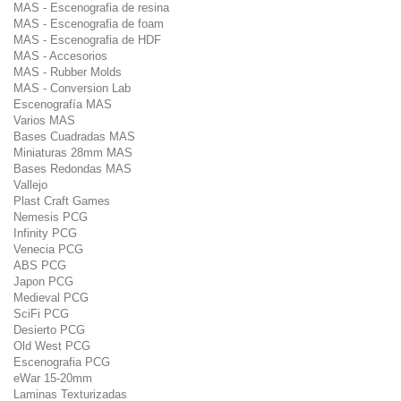
MAS - Escenografia de resina
MAS - Escenografia de foam
MAS - Escenografia de HDF
MAS - Accesorios
MAS - Rubber Molds
MAS - Conversion Lab
Escenografía MAS
Varios MAS
Bases Cuadradas MAS
Miniaturas 28mm MAS
Bases Redondas MAS
Vallejo
Plast Craft Games
Nemesis PCG
Infinity PCG
Venecia PCG
ABS PCG
Japon PCG
Medieval PCG
SciFi PCG
Desierto PCG
Old West PCG
Escenografia PCG
eWar 15-20mm
Laminas Texturizadas