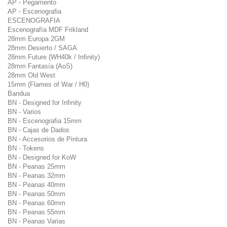
AP - Pegamento
AP - Escenografia
ESCENOGRAFIA
Escenografía MDF Frikland
28mm Europa 2GM
28mm Desierto / SAGA
28mm Future (WH40k / Infinity)
28mm Fantasía (AoS)
28mm Old West
15mm (Flames of War / H0)
Bandua
BN - Designed for Infinity
BN - Varios
BN - Escenografia 15mm
BN - Cajas de Dados
BN - Accesorios de Pintura
BN - Tokens
BN - Designed for KoW
BN - Peanas 25mm
BN - Peanas 32mm
BN - Peanas 40mm
BN - Peanas 50mm
BN - Peanas 60mm
BN - Peanas 55mm
BN - Peanas Varias