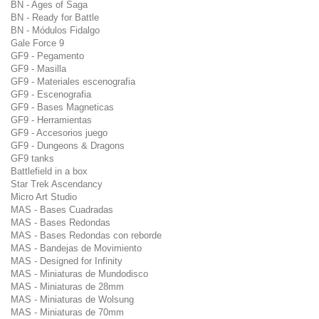
BN - Ages of Saga
BN - Ready for Battle
BN - Módulos Fidalgo
Gale Force 9
GF9 - Pegamento
GF9 - Masilla
GF9 - Materiales escenografia
GF9 - Escenografia
GF9 - Bases Magneticas
GF9 - Herramientas
GF9 - Accesorios juego
GF9 - Dungeons & Dragons
GF9 tanks
Battlefield in a box
Star Trek Ascendancy
Micro Art Studio
MAS - Bases Cuadradas
MAS - Bases Redondas
MAS - Bases Redondas con reborde
MAS - Bandejas de Movimiento
MAS - Designed for Infinity
MAS - Miniaturas de Mundodisco
MAS - Miniaturas de 28mm
MAS - Miniaturas de Wolsung
MAS - Miniaturas de 70mm