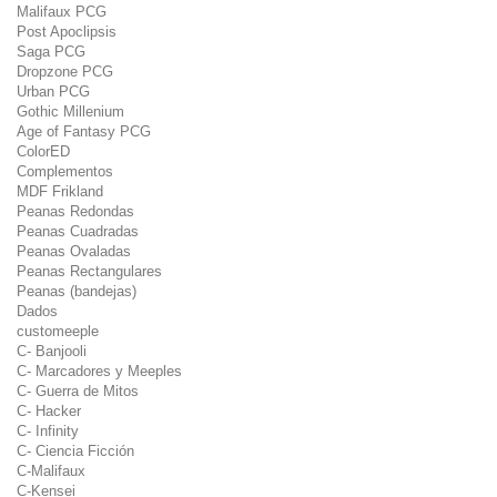
Malifaux PCG
Post Apoclipsis
Saga PCG
Dropzone PCG
Urban PCG
Gothic Millenium
Age of Fantasy PCG
ColorED
Complementos
MDF Frikland
Peanas Redondas
Peanas Cuadradas
Peanas Ovaladas
Peanas Rectangulares
Peanas (bandejas)
Dados
customeeple
C- Banjooli
C- Marcadores y Meeples
C- Guerra de Mitos
C- Hacker
C- Infinity
C- Ciencia Ficción
C-Malifaux
C-Kensei