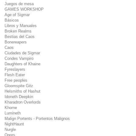
Juegos de mesa
GAMES WORKSHOP
Age of Sigmar
Básicos
Libros y Manuales
Broken Realms
Bestias del Caos
Bonereapers
Caos
Ciudades de Sigmar
Condes Vampiro
Daughters of Khaine
Fyreslayers
Flesh Eater
Free peoples
Gloomspite Gitz
Helsmiths of Hashut
Idoneth Deepkin
Kharadron Overlords
Khorne
Lumineth
Malign Portents - Portentos Malignos
NightHaunt
Nurgle
Ogors