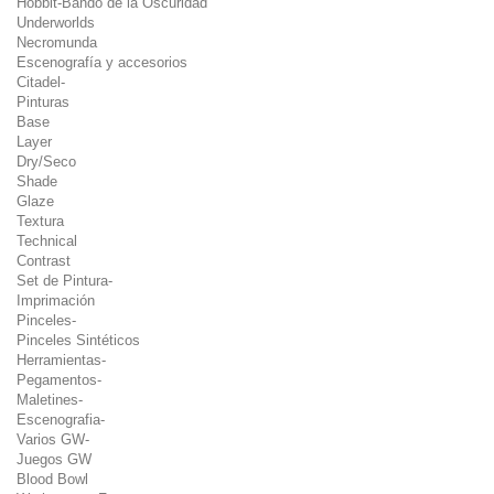
Hobbit-Bando de la Oscuridad
Underworlds
Necromunda
Escenografía y accesorios
Citadel-
Pinturas
Base
Layer
Dry/Seco
Shade
Glaze
Textura
Technical
Contrast
Set de Pintura-
Imprimación
Pinceles-
Pinceles Sintéticos
Herramientas-
Pegamentos-
Maletines-
Escenografia-
Varios GW-
Juegos GW
Blood Bowl