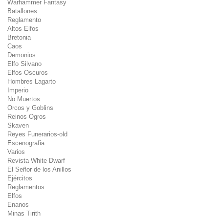
Warhammer Fantasy
Batallones
Reglamento
Altos Elfos
Bretonia
Caos
Demonios
Elfo Silvano
Elfos Oscuros
Hombres Lagarto
Imperio
No Muertos
Orcos y Goblins
Reinos Ogros
Skaven
Reyes Funerarios-old
Escenografia
Varios
Revista White Dwarf
El Señor de los Anillos
Ejércitos
Reglamentos
Elfos
Enanos
Minas Tirith