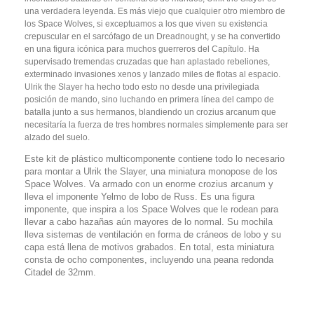
una verdadera leyenda. Es más viejo que cualquier otro miembro de
los Space Wolves, si exceptuamos a los que viven su existencia
crepuscular en el sarcófago de un Dreadnought, y se ha convertido
en una figura icónica para muchos guerreros del Capítulo. Ha
supervisado tremendas cruzadas que han aplastado rebeliones,
exterminado invasiones xenos y lanzado miles de flotas al espacio.
Ulrik the Slayer ha hecho todo esto no desde una privilegiada
posición de mando, sino luchando en primera línea del campo de
batalla junto a sus hermanos, blandiendo un crozius arcanum que
necesitaría la fuerza de tres hombres normales simplemente para ser
alzado del suelo.
Este kit de plástico multicomponente contiene todo lo necesario
para montar a Ulrik the Slayer, una miniatura monopose de los
Space Wolves. Va armado con un enorme crozius arcanum y
lleva el imponente Yelmo de lobo de Russ. Es una figura
imponente, que inspira a los Space Wolves que le rodean para
llevar a cabo hazañas aún mayores de lo normal. Su mochila
lleva sistemas de ventilación en forma de cráneos de lobo y su
capa está llena de motivos grabados. En total, esta miniatura
consta de ocho componentes, incluyendo una peana redonda
Citadel de 32mm.