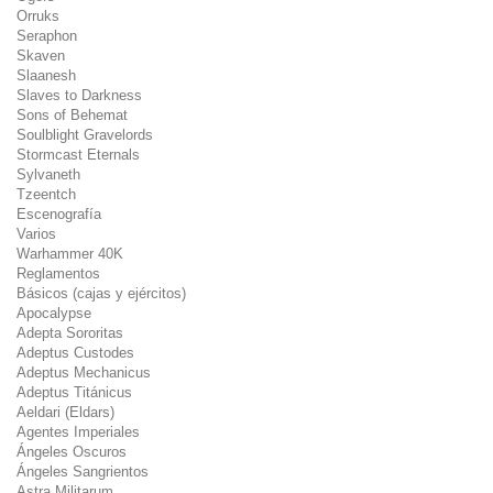
Orruks
Seraphon
Skaven
Slaanesh
Slaves to Darkness
Sons of Behemat
Soulblight Gravelords
Stormcast Eternals
Sylvaneth
Tzeentch
Escenografía
Varios
Warhammer 40K
Reglamentos
Básicos (cajas y ejércitos)
Apocalypse
Adepta Sororitas
Adeptus Custodes
Adeptus Mechanicus
Adeptus Titánicus
Aeldari (Eldars)
Agentes Imperiales
Ángeles Oscuros
Ángeles Sangrientos
Astra Militarum