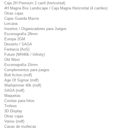
Caja 2H Premium 2 carril (horizontal)
4H Magna Box Landscape / Caja Magna Horizontal (4 carriles)
Otras cajas
Cajas Guarda Mazos
Lorcana
Insertos / Organizadores para Juegos
Escenografía 28mm
Europa 2GM
Desierto / SAGA
Fantasía (AoS)
Future (WH40k / Infinity)
Old West
Escenografía 15mm
Complementos para juegos
Bolt Action (mdf)
Age Of Sigmar (mdf)
Warhammer 40k (mdf)
SAGA (mdf)
Maquetas
Cositas para fotos
Trofeos
3D Display
Otras cajas
Varios (mdf)
Casas de muñecas