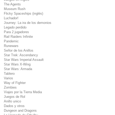
The Agents
Museum Rush
Flicky Spaceships (inglés)
Luchador!
Journey: La ira de los demonios
Legado perdido
Para 2 jugadores
Rail Raiders Infinite
Pandemic
Runewars
Señor de los Anillos
Star Trek: Ascendancy
Star Wars Imperial Assault
Star Wars X-Wing
Star Wars: Armada
Tablero
Varios
Way of Fighter
Zombies
Viajes por la Tierra Media
Juegos de Rol
Anillo unico
Dados y otros
Dungeon and Dragons