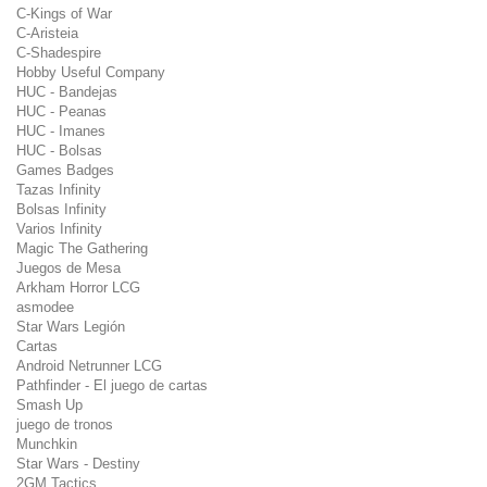
C-Kings of War
C-Aristeia
C-Shadespire
Hobby Useful Company
HUC - Bandejas
HUC - Peanas
HUC - Imanes
HUC - Bolsas
Games Badges
Tazas Infinity
Bolsas Infinity
Varios Infinity
Magic The Gathering
Juegos de Mesa
Arkham Horror LCG
asmodee
Star Wars Legión
Cartas
Android Netrunner LCG
Pathfinder - El juego de cartas
Smash Up
juego de tronos
Munchkin
Star Wars - Destiny
2GM Tactics