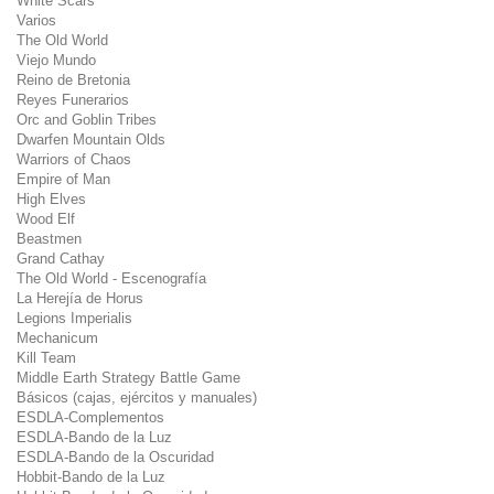
White Scars
Varios
The Old World
Viejo Mundo
Reino de Bretonia
Reyes Funerarios
Orc and Goblin Tribes
Dwarfen Mountain Olds
Warriors of Chaos
Empire of Man
High Elves
Wood Elf
Beastmen
Grand Cathay
The Old World - Escenografía
La Herejía de Horus
Legions Imperialis
Mechanicum
Kill Team
Middle Earth Strategy Battle Game
Básicos (cajas, ejércitos y manuales)
ESDLA-Complementos
ESDLA-Bando de la Luz
ESDLA-Bando de la Oscuridad
Hobbit-Bando de la Luz