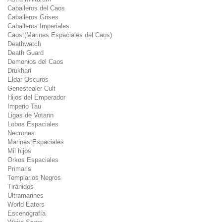
Caballeros del Caos
Caballeros Grises
Caballeros Imperiales
Caos (Marines Espaciales del Caos)
Deathwatch
Death Guard
Demonios del Caos
Drukhari
Eldar Oscuros
Genestealer Cult
Hijos del Emperador
Imperio Tau
Ligas de Votann
Lobos Espaciales
Necrones
Marines Espaciales
Mil hijos
Orkos Espaciales
Primaris
Templarios Negros
Tiránidos
Ultramarines
World Eaters
Escenografía