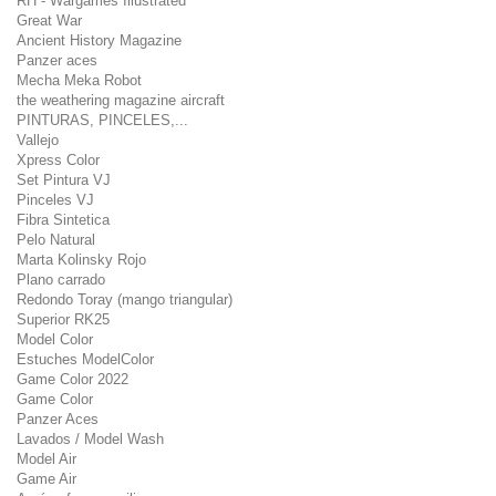
RH - Wargames Illustrated
Great War
Ancient History Magazine
Panzer aces
Mecha Meka Robot
the weathering magazine aircraft
PINTURAS, PINCELES,...
Vallejo
Xpress Color
Set Pintura VJ
Pinceles VJ
Fibra Sintetica
Pelo Natural
Marta Kolinsky Rojo
Plano carrado
Redondo Toray (mango triangular)
Superior RK25
Model Color
Estuches ModelColor
Game Color 2022
Game Color
Panzer Aces
Lavados / Model Wash
Model Air
Game Air