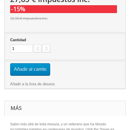
-15%
32,50 €
impuestos inc.
Cantidad
Añadir al carrito
Añadir a la lista de deseos
MÁS
Sabio más allá de toda mesura, y un veterano que ha librado
incontables batallas en centenares de mundos, Ulrik the Slayer es