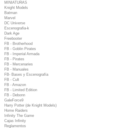
MINIATURAS
Knight Models
Batman
Marvel
DC Universe
Escenografia-k
Dark Age
Freebooter
FB - Brotherhood
FB - Goblin Pirates
FB - Imperial Armada
FB - Pirates
FB - Mercenaries
FB - Manuales
FB- Bases y Escenografía
FB - Cult
FB - Amazon
FB - Limited Edition
FB - Debonn
GaleForce9
Harry Potter (de Knight Models)
Home Raiders
Infinity The Game
Cajas Infinity
Reglamentos