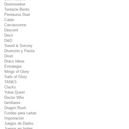
Doomseeker
Tentacle Bento
Pentaurus Duel
Catán
Carcassonne
Descent
Devir
D&D
Sword & Sorcery
Diversión y Fiesta
Diset
Draco Ideas
Estrategia
Wings of Glory
Sails of Glory
TANKS
Clacks
Yokai Quest
Doctor Who
familiares
Dragon Rush
Fundas para cartas
Importación
Juegos de Dados
Juegos en Ingles