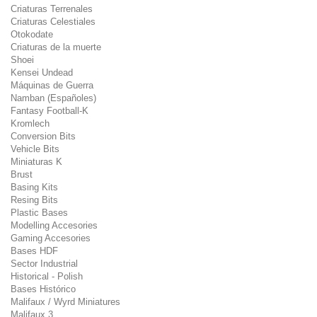
Criaturas Terrenales
Criaturas Celestiales
Otokodate
Criaturas de la muerte
Shoei
Kensei Undead
Máquinas de Guerra
Namban (Españoles)
Fantasy Football-K
Kromlech
Conversion Bits
Vehicle Bits
Miniaturas K
Brust
Basing Kits
Resing Bits
Plastic Bases
Modelling Accesories
Gaming Accesories
Bases HDF
Sector Industrial
Historical - Polish
Bases Histórico
Malifaux / Wyrd Miniatures
Malifaux 3