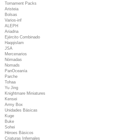
Tornament Packs
Aristeia
Bolsas
Varios-inf
ALEPH
Ariadna
Ejército Combinado
Haqqislam
JSA
Mercenarios
Nómadas
Nomads
PanOceanía
Parche
Tohaa
Yu Jing
Knightmare Miniatures
Kensei
Army Box
Unidades Básicas
Kuge
Buke
Sohei
Héroes Básicos
Criaturas Infernales