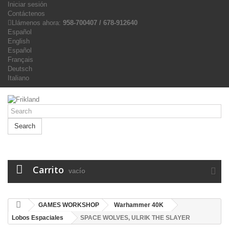
Iniciar sesión
Contáctenos
Llámenos ahora:
958-700407 / 678-912640
Español
English
Español
Français
Deutsch
Italiano
Search
Carrito
vacío
GAMES WORKSHOP
Warhammer 40K
Lobos Espaciales
SPACE WOLVES, ULRIK THE SLAYER