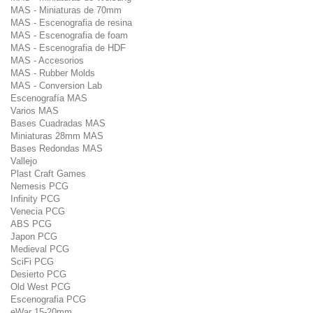
MAS - Miniaturas de 70mm
MAS - Escenografia de resina
MAS - Escenografia de foam
MAS - Escenografia de HDF
MAS - Accesorios
MAS - Rubber Molds
MAS - Conversion Lab
Escenografía MAS
Varios MAS
Bases Cuadradas MAS
Miniaturas 28mm MAS
Bases Redondas MAS
Vallejo
Plast Craft Games
Nemesis PCG
Infinity PCG
Venecia PCG
ABS PCG
Japon PCG
Medieval PCG
SciFi PCG
Desierto PCG
Old West PCG
Escenografia PCG
eWar 15-20mm