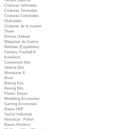
Héroes Básicos
Criaturas Infernales
Criaturas Terrenales
Criaturas Celestiales
Otokodate
Criaturas de la muerte
Shoei
Kensei Undead
Máquinas de Guerra
Namban (Españoles)
Fantasy Football-K
Kromlech
Conversion Bits
Vehicle Bits
Miniaturas K
Brust
Basing Kits
Resing Bits
Plastic Bases
Modelling Accesories
Gaming Accesories
Bases HDF
Sector Industrial
Historical - Polish
Bases Histórico