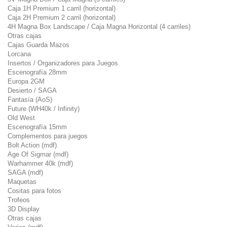
Caja 1H Premium 1 carril (horizontal)
Caja 2H Premium 2 carril (horizontal)
4H Magna Box Landscape / Caja Magna Horizontal (4 carriles)
Otras cajas
Cajas Guarda Mazos
Lorcana
Insertos / Organizadores para Juegos
Escenografía 28mm
Europa 2GM
Desierto / SAGA
Fantasía (AoS)
Future (WH40k / Infinity)
Old West
Escenografía 15mm
Complementos para juegos
Bolt Action (mdf)
Age Of Sigmar (mdf)
Warhammer 40k (mdf)
SAGA (mdf)
Maquetas
Cositas para fotos
Trofeos
3D Display
Otras cajas