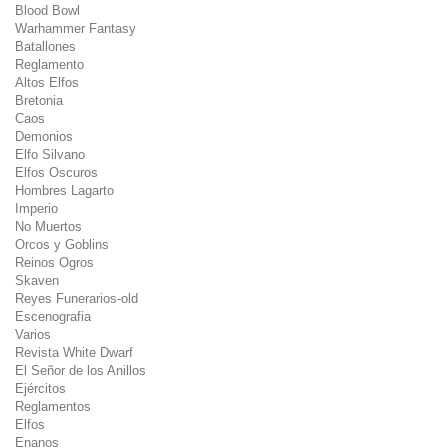
Blood Bowl
Warhammer Fantasy
Batallones
Reglamento
Altos Elfos
Bretonia
Caos
Demonios
Elfo Silvano
Elfos Oscuros
Hombres Lagarto
Imperio
No Muertos
Orcos y Goblins
Reinos Ogros
Skaven
Reyes Funerarios-old
Escenografia
Varios
Revista White Dwarf
El Señor de los Anillos
Ejércitos
Reglamentos
Elfos
Enanos