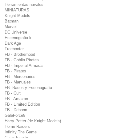
Herramientas navales
MINIATURAS
Knight Models
Batman
Marvel
DC Universe
Escenografia-k
Dark Age
Freebooter
FB - Brotherhood
FB - Goblin Pirates
FB - Imperial Armada
FB - Pirates
FB - Mercenaries
FB - Manuales
FB- Bases y Escenografía
FB - Cult
FB - Amazon
FB - Limited Edition
FB - Debonn
GaleForce9
Harry Potter (de Knight Models)
Home Raiders
Infinity The Game
Cajas Infinity