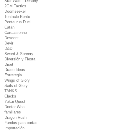
Star Wars - Destiny
2GM Tactics
Doomseeker
Tentacle Bento
Pentaurus Duel
Catán
Carcassonne
Descent
Devir
D&D
Sword & Sorcery
Diversión y Fiesta
Diset
Draco Ideas
Estrategia
Wings of Glory
Sails of Glory
TANKS
Clacks
Yokai Quest
Doctor Who
familiares
Dragon Rush
Fundas para cartas
Importación