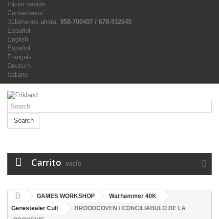
Iniciar sesión
Contáctenos
Llámenos ahora:
958-700407 / 678-912640
Español
English
Español
Français
Deutsch
Italiano
Search
Carrito
vacío
GAMES WORKSHOP
Warhammer 40K
Genestealer Cult
BROODCOVEN / CONCILIABULO DE LA