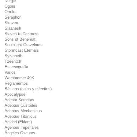
Nurgle
Ogors
Orruks
Seraphon
Skaven
Slaanesh
Slaves to Darkness
Sons of Behemat
Soulblight Gravelords
Stormcast Eternals
Sylvaneth
Tzeentch
Escenografía
Varios
Warhammer 40K
Reglamentos
Básicos (cajas y ejércitos)
Apocalypse
Adepta Sororitas
Adeptus Custodes
Adeptus Mechanicus
Adeptus Titánicus
Aeldari (Eldars)
Agentes Imperiales
Ángeles Oscuros