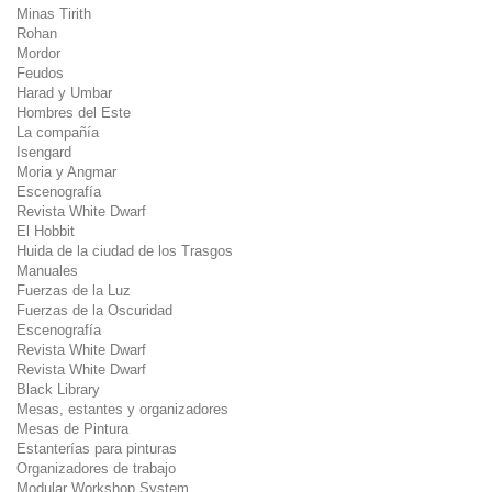
Minas Tirith
Rohan
Mordor
Feudos
Harad y Umbar
Hombres del Este
La compañía
Isengard
Moria y Angmar
Escenografía
Revista White Dwarf
El Hobbit
Huida de la ciudad de los Trasgos
Manuales
Fuerzas de la Luz
Fuerzas de la Oscuridad
Escenografía
Revista White Dwarf
Revista White Dwarf
Black Library
Mesas, estantes y organizadores
Mesas de Pintura
Estanterías para pinturas
Organizadores de trabajo
Modular Workshop System