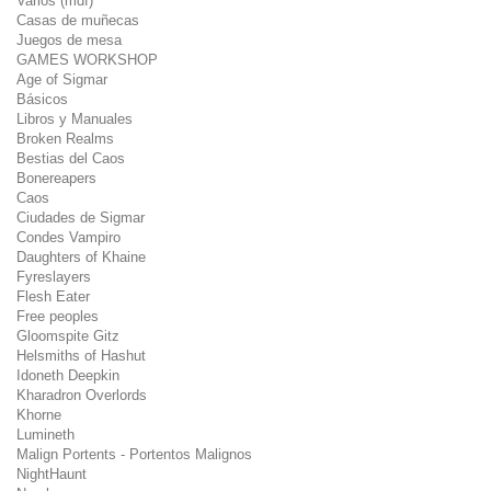
Varios (mdf)
Casas de muñecas
Juegos de mesa
GAMES WORKSHOP
Age of Sigmar
Básicos
Libros y Manuales
Broken Realms
Bestias del Caos
Bonereapers
Caos
Ciudades de Sigmar
Condes Vampiro
Daughters of Khaine
Fyreslayers
Flesh Eater
Free peoples
Gloomspite Gitz
Helsmiths of Hashut
Idoneth Deepkin
Kharadron Overlords
Khorne
Lumineth
Malign Portents - Portentos Malignos
NightHaunt