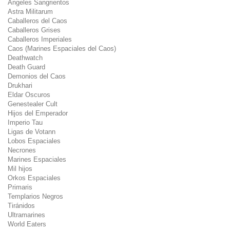
Ángeles Sangrientos
Astra Militarum
Caballeros del Caos
Caballeros Grises
Caballeros Imperiales
Caos (Marines Espaciales del Caos)
Deathwatch
Death Guard
Demonios del Caos
Drukhari
Eldar Oscuros
Genestealer Cult
Hijos del Emperador
Imperio Tau
Ligas de Votann
Lobos Espaciales
Necrones
Marines Espaciales
Mil hijos
Orkos Espaciales
Primaris
Templarios Negros
Tiránidos
Ultramarines
World Eaters