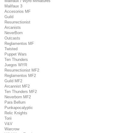
Malifaux / Wyrd Miniatures
Malifaux 3
Accesorios MF
Guild
Resurrectionist
Arcanists
NeverBorn
Outcasts
Reglamentos MF
Twisted
Puppet Wars
Ten Thunders
Juegos WYR
Resurrectionist MF2
Reglamentos MF2
Guild MF2
Arcannist MF2
Ten Thunders MF2
Neverborn MF2
Para Bellum
Punkapocalyptic
Relic Knights
Torii
V&V
Warcrow