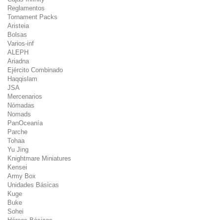
Reglamentos
Tornament Packs
Aristeia
Bolsas
Varios-inf
ALEPH
Ariadna
Ejército Combinado
Haqqislam
JSA
Mercenarios
Nómadas
Nomads
PanOceanía
Parche
Tohaa
Yu Jing
Knightmare Miniatures
Kensei
Army Box
Unidades Básicas
Kuge
Buke
Sohei