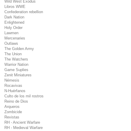
Wild West Exodus
Libros WWE
Confederation rebellion
Dark Nation
Enlightened
Holy Order
Lawmen
Mercenaries
Outlaws
The Golden Army
The Union
The Watchers
Warrior Nation
Game Suplies
Zenit Miniatures
Némesis
Rocavivas
N-Huérfanos
Culto de los mil rostros
Reino de Dios
Arqueros
Zombicide
Revistas
RH - Ancient Warfare
RH - Medieval Warfare