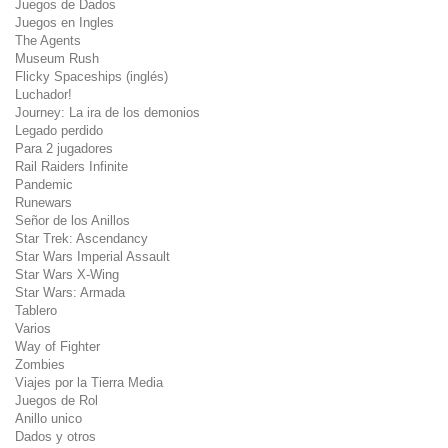
Juegos de Dados
Juegos en Ingles
The Agents
Museum Rush
Flicky Spaceships (inglés)
Luchador!
Journey: La ira de los demonios
Legado perdido
Para 2 jugadores
Rail Raiders Infinite
Pandemic
Runewars
Señor de los Anillos
Star Trek: Ascendancy
Star Wars Imperial Assault
Star Wars X-Wing
Star Wars: Armada
Tablero
Varios
Way of Fighter
Zombies
Viajes por la Tierra Media
Juegos de Rol
Anillo unico
Dados y otros