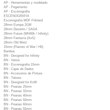
AP - Herramientas y modelado
AP - Pegamento
AP - Escenografia
ESCENOGRAFIA
Escenografía MDF Frikland
28mm Europa 2GM
28mm Desierto / SAGA
28mm Future (WH40k / Infinity)
28mm Fantasía (AoS)
28mm Old West
15mm (Flames of War / H0)
Bandua
BN - Designed for Infinity
BN - Varios
BN - Escenografia 15mm
BN - Cajas de Dados
BN - Accesorios de Pintura
BN - Tokens
BN - Designed for KoW
BN - Peanas 25mm
BN - Peanas 32mm
BN - Peanas 40mm
BN - Peanas 50mm
BN - Peanas 60mm
BN - Peanas 55mm