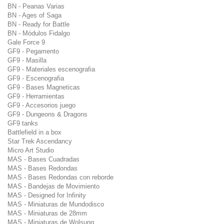
BN - Peanas Varias
BN - Ages of Saga
BN - Ready for Battle
BN - Módulos Fidalgo
Gale Force 9
GF9 - Pegamento
GF9 - Masilla
GF9 - Materiales escenografia
GF9 - Escenografia
GF9 - Bases Magneticas
GF9 - Herramientas
GF9 - Accesorios juego
GF9 - Dungeons & Dragons
GF9 tanks
Battlefield in a box
Star Trek Ascendancy
Micro Art Studio
MAS - Bases Cuadradas
MAS - Bases Redondas
MAS - Bases Redondas con reborde
MAS - Bandejas de Movimiento
MAS - Designed for Infinity
MAS - Miniaturas de Mundodisco
MAS - Miniaturas de 28mm
MAS - Miniaturas de Wolsung