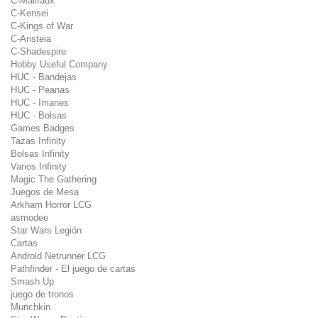
C-Malifaux
C-Kensei
C-Kings of War
C-Aristeia
C-Shadespire
Hobby Useful Company
HUC - Bandejas
HUC - Peanas
HUC - Imanes
HUC - Bolsas
Games Badges
Tazas Infinity
Bolsas Infinity
Varios Infinity
Magic The Gathering
Juegos de Mesa
Arkham Horror LCG
asmodee
Star Wars Legión
Cartas
Android Netrunner LCG
Pathfinder - El juego de cartas
Smash Up
juego de tronos
Munchkin