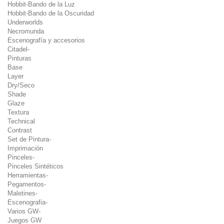
Hobbit-Bando de la Luz
Hobbit-Bando de la Oscuridad
Underworlds
Necromunda
Escenografía y accesorios
Citadel-
Pinturas
Base
Layer
Dry/Seco
Shade
Glaze
Textura
Technical
Contrast
Set de Pintura-
Imprimación
Pinceles-
Pinceles Sintéticos
Herramientas-
Pegamentos-
Maletines-
Escenografia-
Varios GW-
Juegos GW