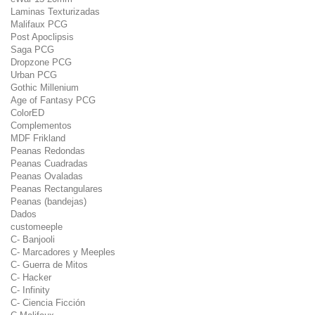
Laminas Texturizadas
Malifaux PCG
Post Apoclipsis
Saga PCG
Dropzone PCG
Urban PCG
Gothic Millenium
Age of Fantasy PCG
ColorED
Complementos
MDF Frikland
Peanas Redondas
Peanas Cuadradas
Peanas Ovaladas
Peanas Rectangulares
Peanas (bandejas)
Dados
customeeple
C- Banjooli
C- Marcadores y Meeples
C- Guerra de Mitos
C- Hacker
C- Infinity
C- Ciencia Ficción