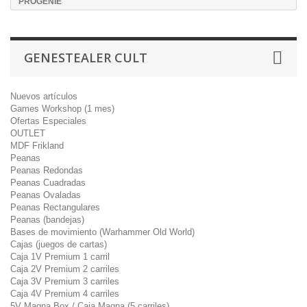
PROGENIE
GENESTEALER CULT
Nuevos artículos
Games Workshop (1 mes)
Ofertas Especiales
OUTLET
MDF Frikland
Peanas
Peanas Redondas
Peanas Cuadradas
Peanas Ovaladas
Peanas Rectangulares
Peanas (bandejas)
Bases de movimiento (Warhammer Old World)
Cajas (juegos de cartas)
Caja 1V Premium 1 carril
Caja 2V Premium 2 carriles
Caja 3V Premium 3 carriles
Caja 4V Premium 4 carriles
5V Magna Box / Caja Magna (5 carriles)