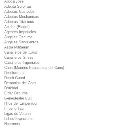
Apocalypse
Adepta Sororitas
Adeptus Custodes
Adeptus Mechanicus
Adeptus Titánicus
Aeldari (Eldars)
Agentes Imperiales
Ángeles Oscuros
Ángeles Sangrientos
Astra Militarum
Caballeros del Caos
Caballeros Grises
Caballeros Imperiales
Caos (Marines Espaciales del Caos)
Deathwatch
Death Guard
Demonios del Caos
Drukhari
Eldar Oscuros
Genestealer Cult
Hijos del Emperador
Imperio Tau
Ligas de Votann
Lobos Espaciales
Necrones