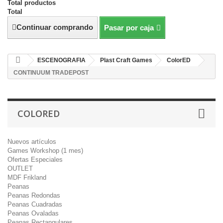
Total productos
Total
Continuar comprando
Pasar por caja
ESCENOGRAFIA
Plast Craft Games
ColorED
CONTINUUM TRADEPOST
COLORED
Nuevos artículos
Games Workshop (1 mes)
Ofertas Especiales
OUTLET
MDF Frikland
Peanas
Peanas Redondas
Peanas Cuadradas
Peanas Ovaladas
Peanas Rectangulares