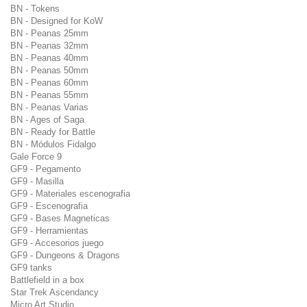
BN - Tokens
BN - Designed for KoW
BN - Peanas 25mm
BN - Peanas 32mm
BN - Peanas 40mm
BN - Peanas 50mm
BN - Peanas 60mm
BN - Peanas 55mm
BN - Peanas Varias
BN - Ages of Saga
BN - Ready for Battle
BN - Módulos Fidalgo
Gale Force 9
GF9 - Pegamento
GF9 - Masilla
GF9 - Materiales escenografia
GF9 - Escenografia
GF9 - Bases Magneticas
GF9 - Herramientas
GF9 - Accesorios juego
GF9 - Dungeons & Dragons
GF9 tanks
Battlefield in a box
Star Trek Ascendancy
Micro Art Studio