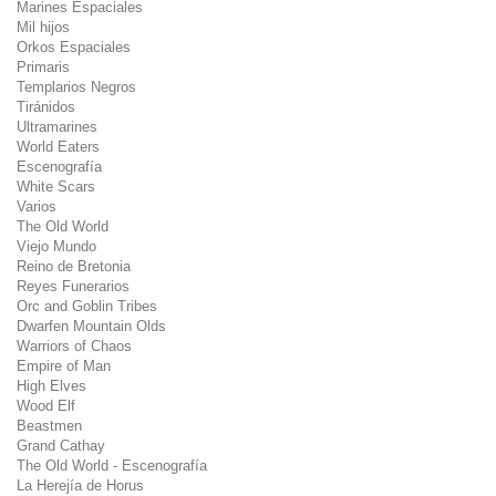
Marines Espaciales
Mil hijos
Orkos Espaciales
Primaris
Templarios Negros
Tiránidos
Ultramarines
World Eaters
Escenografía
White Scars
Varios
The Old World
Viejo Mundo
Reino de Bretonia
Reyes Funerarios
Orc and Goblin Tribes
Dwarfen Mountain Olds
Warriors of Chaos
Empire of Man
High Elves
Wood Elf
Beastmen
Grand Cathay
The Old World - Escenografía
La Herejía de Horus