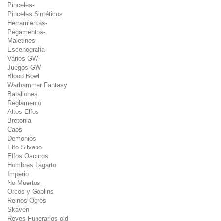
Pinceles-
Pinceles Sintéticos
Herramientas-
Pegamentos-
Maletines-
Escenografia-
Varios GW-
Juegos GW
Blood Bowl
Warhammer Fantasy
Batallones
Reglamento
Altos Elfos
Bretonia
Caos
Demonios
Elfo Silvano
Elfos Oscuros
Hombres Lagarto
Imperio
No Muertos
Orcos y Goblins
Reinos Ogros
Skaven
Reyes Funerarios-old