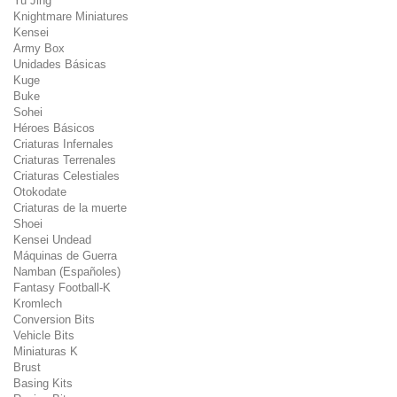
Yu Jing
Knightmare Miniatures
Kensei
Army Box
Unidades Básicas
Kuge
Buke
Sohei
Héroes Básicos
Criaturas Infernales
Criaturas Terrenales
Criaturas Celestiales
Otokodate
Criaturas de la muerte
Shoei
Kensei Undead
Máquinas de Guerra
Namban (Españoles)
Fantasy Football-K
Kromlech
Conversion Bits
Vehicle Bits
Miniaturas K
Brust
Basing Kits