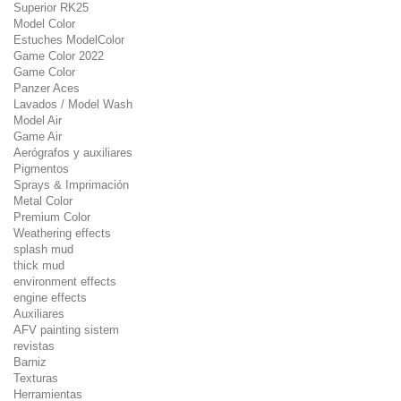
Superior RK25
Model Color
Estuches ModelColor
Game Color 2022
Game Color
Panzer Aces
Lavados / Model Wash
Model Air
Game Air
Aerógrafos y auxiliares
Pigmentos
Sprays & Imprimación
Metal Color
Premium Color
Weathering effects
splash mud
thick mud
environment effects
engine effects
Auxiliares
AFV painting sistem
revistas
Barniz
Texturas
Herramientas