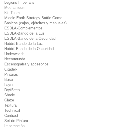
Legions Imperialis
Mechanicum
Kill Team
Middle Earth Strategy Battle Game
Básicos (cajas, ejércitos y manuales)
ESDLA-Complementos
ESDLA-Bando de la Luz
ESDLA-Bando de la Oscuridad
Hobbit-Bando de la Luz
Hobbit-Bando de la Oscuridad
Underworlds
Necromunda
Escenografía y accesorios
Citadel-
Pinturas
Base
Layer
Dry/Seco
Shade
Glaze
Textura
Technical
Contrast
Set de Pintura-
Imprimación