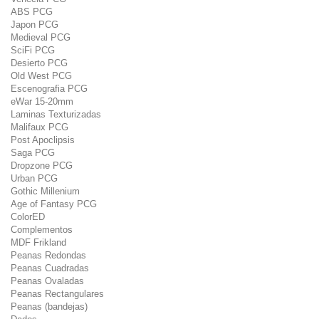
ABS PCG
Japon PCG
Medieval PCG
SciFi PCG
Desierto PCG
Old West PCG
Escenografia PCG
eWar 15-20mm
Laminas Texturizadas
Malifaux PCG
Post Apoclipsis
Saga PCG
Dropzone PCG
Urban PCG
Gothic Millenium
Age of Fantasy PCG
ColorED
Complementos
MDF Frikland
Peanas Redondas
Peanas Cuadradas
Peanas Ovaladas
Peanas Rectangulares
Peanas (bandejas)