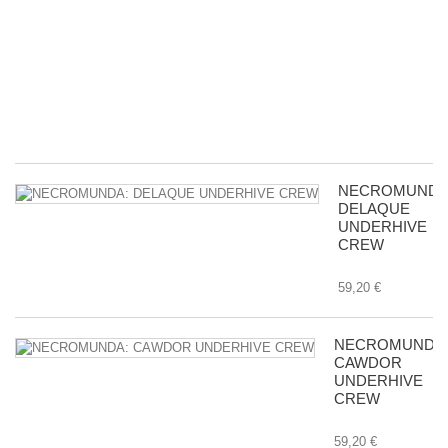
pa
d
ac
c
m
in
8,
NECROMUNDA
DELAQUE
UNDERHIVE
CREW
59,20 €
NECROMUNDA
CAWDOR
UNDERHIVE
CREW
59,20 €