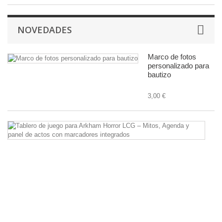
NOVEDADES
Marco de fotos
personalizado para
bautizo
3,00 €
Ta
d
ju
pa
A
Ho
L
–
Mi
A
y