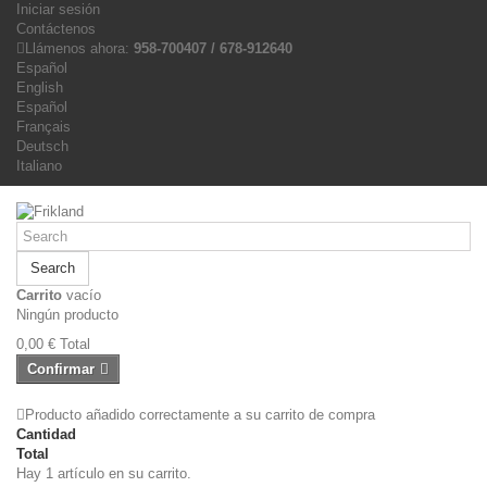
Iniciar sesión
Contáctenos
Llámenos ahora:
958-700407 / 678-912640
Español
English
Español
Français
Deutsch
Italiano
Search
Carrito
vacío
Ningún producto
0,00 €
Total
Confirmar
Producto añadido correctamente a su carrito de compra
Cantidad
Total
Hay 1 artículo en su carrito.