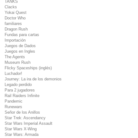
TANKS
Clacks
Yokai Quest
Doctor Who
familiares
Dragon Rush
Fundas para cartas
Importación
Juegos de Dados
Juegos en Ingles
The Agents
Museum Rush
Flicky Spaceships (inglés)
Luchador!
Journey: La ira de los demonios
Legado perdido
Para 2 jugadores
Rail Raiders Infinite
Pandemic
Runewars
Señor de los Anillos
Star Trek: Ascendancy
Star Wars Imperial Assault
Star Wars X-Wing
Star Wars: Armada