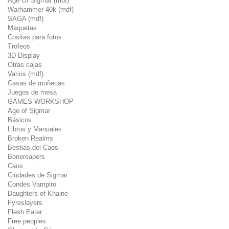
Age Of Sigmar (mdf)
Warhammer 40k (mdf)
SAGA (mdf)
Maquetas
Cositas para fotos
Trofeos
3D Display
Otras cajas
Varios (mdf)
Casas de muñecas
Juegos de mesa
GAMES WORKSHOP
Age of Sigmar
Básicos
Libros y Manuales
Broken Realms
Bestias del Caos
Bonereapers
Caos
Ciudades de Sigmar
Condes Vampiro
Daughters of Khaine
Fyreslayers
Flesh Eater
Free peoples