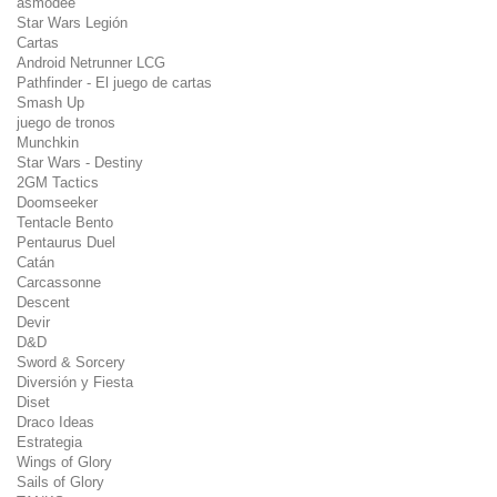
asmodee
Star Wars Legión
Cartas
Android Netrunner LCG
Pathfinder - El juego de cartas
Smash Up
juego de tronos
Munchkin
Star Wars - Destiny
2GM Tactics
Doomseeker
Tentacle Bento
Pentaurus Duel
Catán
Carcassonne
Descent
Devir
D&D
Sword & Sorcery
Diversión y Fiesta
Diset
Draco Ideas
Estrategia
Wings of Glory
Sails of Glory