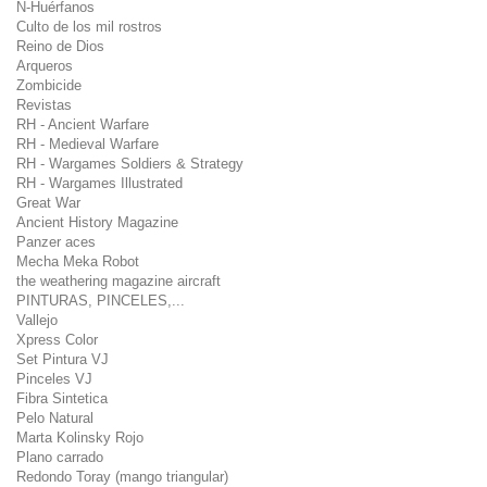
N-Huérfanos
Culto de los mil rostros
Reino de Dios
Arqueros
Zombicide
Revistas
RH - Ancient Warfare
RH - Medieval Warfare
RH - Wargames Soldiers & Strategy
RH - Wargames Illustrated
Great War
Ancient History Magazine
Panzer aces
Mecha Meka Robot
the weathering magazine aircraft
PINTURAS, PINCELES,...
Vallejo
Xpress Color
Set Pintura VJ
Pinceles VJ
Fibra Sintetica
Pelo Natural
Marta Kolinsky Rojo
Plano carrado
Redondo Toray (mango triangular)