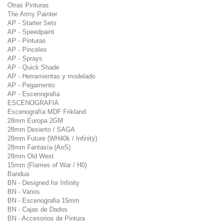
Otras Pinturas
The Army Painter
AP - Starter Sets
AP - Speedpaint
AP - Pinturas
AP - Pinceles
AP - Sprays
AP - Quick Shade
AP - Herramientas y modelado
AP - Pegamento
AP - Escenografia
ESCENOGRAFIA
Escenografía MDF Frikland
28mm Europa 2GM
28mm Desierto / SAGA
28mm Future (WH40k / Infinity)
28mm Fantasía (AoS)
28mm Old West
15mm (Flames of War / H0)
Bandua
BN - Designed for Infinity
BN - Varios
BN - Escenografia 15mm
BN - Cajas de Dados
BN - Accesorios de Pintura