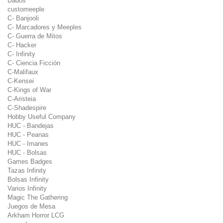
Dados
customeeple
C- Banjooli
C- Marcadores y Meeples
C- Guerra de Mitos
C- Hacker
C- Infinity
C- Ciencia Ficción
C-Malifaux
C-Kensei
C-Kings of War
C-Aristeia
C-Shadespire
Hobby Useful Company
HUC - Bandejas
HUC - Peanas
HUC - Imanes
HUC - Bolsas
Games Badges
Tazas Infinity
Bolsas Infinity
Varios Infinity
Magic The Gathering
Juegos de Mesa
Arkham Horror LCG