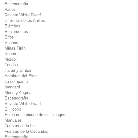
Escenografia
Varios
Revista White Dwarf
El Señor de los Anillos
Ejércitos
Reglamentos
Elfos
Enanos
Minas Tirith
Rohan
Mordor
Feudos
Harad y Umbar
Hombres del Este
La compañía
Isengard
Moria y Angmar
Escenografía
Revista White Dwarf
El Hobbit
Huida de la ciudad de los Trasgos
Manuales
Fuerzas de la Luz
Fuerzas de la Oscuridad
Escenografía