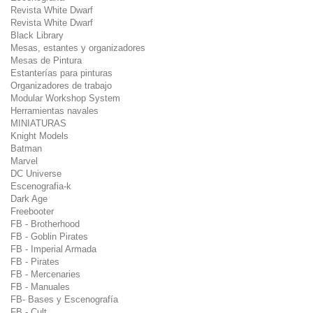
Revista White Dwarf
Revista White Dwarf
Black Library
Mesas, estantes y organizadores
Mesas de Pintura
Estanterías para pinturas
Organizadores de trabajo
Modular Workshop System
Herramientas navales
MINIATURAS
Knight Models
Batman
Marvel
DC Universe
Escenografia-k
Dark Age
Freebooter
FB - Brotherhood
FB - Goblin Pirates
FB - Imperial Armada
FB - Pirates
FB - Mercenaries
FB - Manuales
FB- Bases y Escenografía
FB - Cult