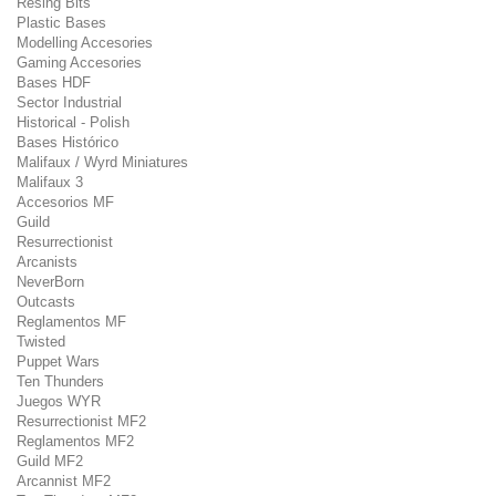
Resing Bits
Plastic Bases
Modelling Accesories
Gaming Accesories
Bases HDF
Sector Industrial
Historical - Polish
Bases Histórico
Malifaux / Wyrd Miniatures
Malifaux 3
Accesorios MF
Guild
Resurrectionist
Arcanists
NeverBorn
Outcasts
Reglamentos MF
Twisted
Puppet Wars
Ten Thunders
Juegos WYR
Resurrectionist MF2
Reglamentos MF2
Guild MF2
Arcannist MF2