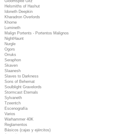
Gloomspite Gitz
Helsmiths of Hashut
Idoneth Deepkin
Kharadron Overlords
Khorne
Lumineth
Malign Portents - Portentos Malignos
NightHaunt
Nurgle
Ogors
Orruks
Seraphon
Skaven
Slaanesh
Slaves to Darkness
Sons of Behemat
Soulblight Gravelords
Stormcast Eternals
Sylvaneth
Tzeentch
Escenografía
Varios
Warhammer 40K
Reglamentos
Básicos (cajas y ejércitos)