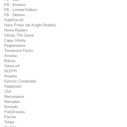
FB - Amazon
FB - Limited Edition
FB - Debonn
GaleForce9
Harry Potter (de Knight Models)
Home Raiders
Infinity The Game
Cajas Infinity
Reglamentos
Tornament Packs
Aristeia
Bolsas
Varios-inf
ALEPH
Ariadna
Ejército Combinado
Haqqislam
JSA
Mercenarios
Nómadas
Nomads
PanOceanía
Parche
Tohaa