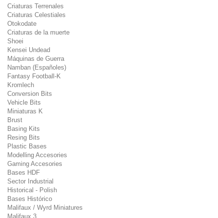
Criaturas Terrenales
Criaturas Celestiales
Otokodate
Criaturas de la muerte
Shoei
Kensei Undead
Máquinas de Guerra
Namban (Españoles)
Fantasy Football-K
Kromlech
Conversion Bits
Vehicle Bits
Miniaturas K
Brust
Basing Kits
Resing Bits
Plastic Bases
Modelling Accesories
Gaming Accesories
Bases HDF
Sector Industrial
Historical - Polish
Bases Histórico
Malifaux / Wyrd Miniatures
Malifaux 3