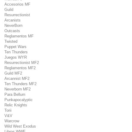
Accesorios MF
Guild
Resurrectionist
Arcanists
NeverBorn
Outcasts
Reglamentos MF
Twisted
Puppet Wars
Ten Thunders
Juegos WYR
Resurrectionist MF2
Reglamentos MF2
Guild MF2
Arcannist MF2
Ten Thunders MF2
Neverborn MF2
Para Bellum
Punkapocalyptic
Relic Knights
Torii
V&V
Warcrow
Wild West Exodus
Libros WWE