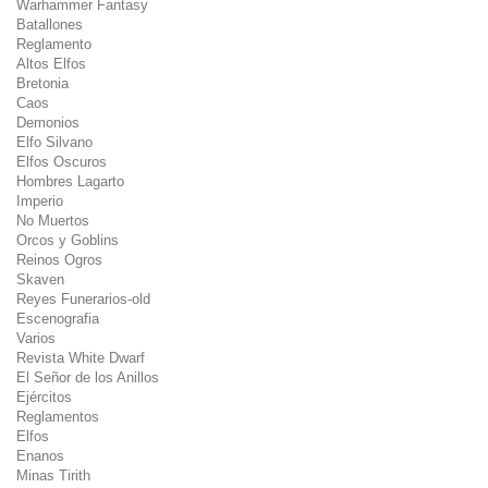
Warhammer Fantasy
Batallones
Reglamento
Altos Elfos
Bretonia
Caos
Demonios
Elfo Silvano
Elfos Oscuros
Hombres Lagarto
Imperio
No Muertos
Orcos y Goblins
Reinos Ogros
Skaven
Reyes Funerarios-old
Escenografia
Varios
Revista White Dwarf
El Señor de los Anillos
Ejércitos
Reglamentos
Elfos
Enanos
Minas Tirith