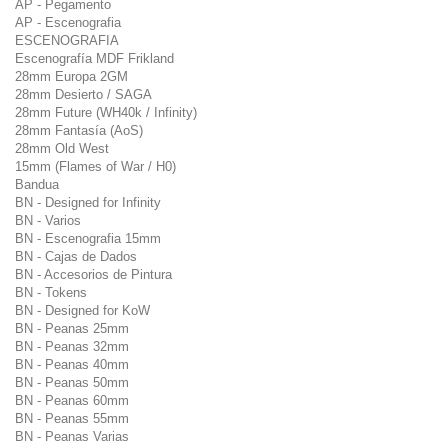
AP - Pegamento
AP - Escenografia
ESCENOGRAFIA
Escenografía MDF Frikland
28mm Europa 2GM
28mm Desierto / SAGA
28mm Future (WH40k / Infinity)
28mm Fantasía (AoS)
28mm Old West
15mm (Flames of War / H0)
Bandua
BN - Designed for Infinity
BN - Varios
BN - Escenografia 15mm
BN - Cajas de Dados
BN - Accesorios de Pintura
BN - Tokens
BN - Designed for KoW
BN - Peanas 25mm
BN - Peanas 32mm
BN - Peanas 40mm
BN - Peanas 50mm
BN - Peanas 60mm
BN - Peanas 55mm
BN - Peanas Varias