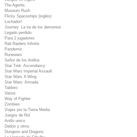
The Agents
Museum Rush
Flicky Spaceships (inglés)
Luchador!
Journey: La ira de los demonios
Legado perdido
Para 2 jugadores
Rail Raiders Infinite
Pandemic
Runewars
Señor de los Anillos
Star Trek: Ascendancy
Star Wars Imperial Assault
Star Wars X-Wing
Star Wars: Armada
Tablero
Varios
Way of Fighter
Zombies
Viajes por la Tierra Media
Juegos de Rol
Anillo unico
Dados y otros
Dungeon and Dragons