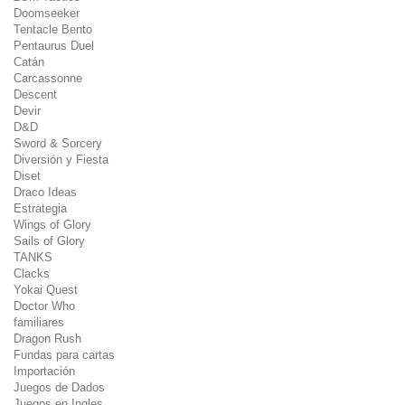
Doomseeker
Tentacle Bento
Pentaurus Duel
Catán
Carcassonne
Descent
Devir
D&D
Sword & Sorcery
Diversión y Fiesta
Diset
Draco Ideas
Estrategia
Wings of Glory
Sails of Glory
TANKS
Clacks
Yokai Quest
Doctor Who
familiares
Dragon Rush
Fundas para cartas
Importación
Juegos de Dados
Juegos en Ingles