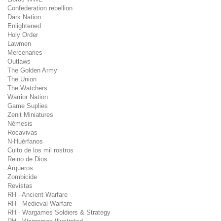
Confederation rebellion
Dark Nation
Enlightened
Holy Order
Lawmen
Mercenaries
Outlaws
The Golden Army
The Union
The Watchers
Warrior Nation
Game Suplies
Zenit Miniatures
Némesis
Rocavivas
N-Huérfanos
Culto de los mil rostros
Reino de Dios
Arqueros
Zombicide
Revistas
RH - Ancient Warfare
RH - Medieval Warfare
RH - Wargames Soldiers & Strategy