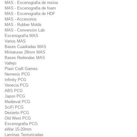
MAS - Escenografia de resina
MAS - Escenografia de foam
MAS - Escenografia de HDF
MAS - Accesorios
MAS - Rubber Molds
MAS - Conversion Lab
Escenografía MAS
Varios MAS
Bases Cuadradas MAS
Miniaturas 28mm MAS
Bases Redondas MAS
Vallejo
Plast Craft Games
Nemesis PCG
Infinity PCG
Venecia PCG
ABS PCG
Japon PCG
Medieval PCG
SciFi PCG
Desierto PCG
Old West PCG
Escenografia PCG
eWar 15-20mm
Laminas Texturizadas