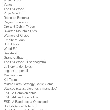
White Scars
Varios
The Old World
Viejo Mundo
Reino de Bretonia
Reyes Funerarios
Orc and Goblin Tribes
Dwarfen Mountain Olds
Warriors of Chaos
Empire of Man
High Elves
Wood Elf
Beastmen
Grand Cathay
The Old World - Escenografía
La Herejía de Horus
Legions Imperialis
Mechanicum
Kill Team
Middle Earth Strategy Battle Game
Básicos (cajas, ejércitos y manuales)
ESDLA-Complementos
ESDLA-Bando de la Luz
ESDLA-Bando de la Oscuridad
Hobbit-Bando de la Luz