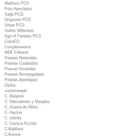
Malifaux PCG
Post Apoclipsis
Saga PCG
Dropzone PCG
Urban PCG
Gothic Millenium
Age of Fantasy PCG
ColorED
Complementos
MDF Frikland
Peanas Redondas
Peanas Cuadradas
Peanas Ovaladas
Peanas Rectangulares
Peanas (bandejas)
Dados
customeeple
C- Banjooli
C- Marcadores y Meeples
C- Guerra de Mitos
C- Hacker
C- Infinity
C- Ciencia Ficción
C-Malifaux
C-Kensei