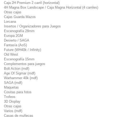
Caja 2H Premium 2 carril (horizontal)
4H Magna Box Landscape / Caja Magna Horizontal (4 carriles)
Otras cajas
Cajas Guarda Mazos
Lorcana
Insertos / Organizadores para Juegos
Escenografía 28mm
Europa 2GM
Desierto / SAGA
Fantasía (AoS)
Future (WH40k / Infinity)
Old West
Escenografía 15mm
Complementos para juegos
Bolt Action (mdf)
Age Of Sigmar (mdf)
Warhammer 40k (mdf)
SAGA (mdf)
Maquetas
Cositas para fotos
Trofeos
3D Display
Otras cajas
Varios (mdf)
Casas de muñecas