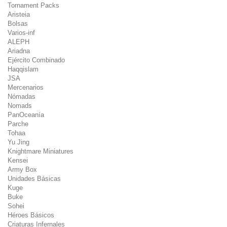
Tornament Packs
Aristeia
Bolsas
Varios-inf
ALEPH
Ariadna
Ejército Combinado
Haqqislam
JSA
Mercenarios
Nómadas
Nomads
PanOceanía
Parche
Tohaa
Yu Jing
Knightmare Miniatures
Kensei
Army Box
Unidades Básicas
Kuge
Buke
Sohei
Héroes Básicos
Criaturas Infernales