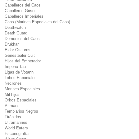
Caballeros del Caos
Caballeros Grises
Caballeros Imperiales
Caos (Marines Espaciales del Caos)
Deathwatch
Death Guard
Demonios del Caos
Drukhari
Eldar Oscuros
Genestealer Cult
Hijos del Emperador
Imperio Tau
Ligas de Votann
Lobos Espaciales
Necrones
Marines Espaciales
Mil hijos
Orkos Espaciales
Primaris
Templarios Negros
Tiránidos
Ultramarines
World Eaters
Escenografía