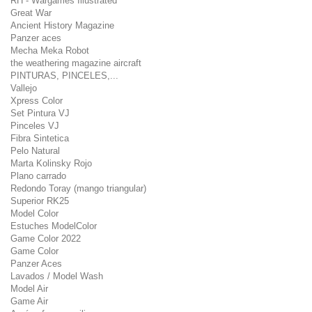
RH - Wargames Illustrated
Great War
Ancient History Magazine
Panzer aces
Mecha Meka Robot
the weathering magazine aircraft
PINTURAS, PINCELES,...
Vallejo
Xpress Color
Set Pintura VJ
Pinceles VJ
Fibra Sintetica
Pelo Natural
Marta Kolinsky Rojo
Plano carrado
Redondo Toray (mango triangular)
Superior RK25
Model Color
Estuches ModelColor
Game Color 2022
Game Color
Panzer Aces
Lavados / Model Wash
Model Air
Game Air