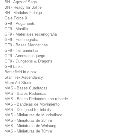
BN - Ages of Saga
BN - Ready for Battle
BN - Módulos Fidalgo
Gale Force 9
GF9 - Pegamento
GF9 - Masilla
GF9 - Materiales escenografia
GF9 - Escenografia
GF9 - Bases Magneticas
GF9 - Herramientas
GF9 - Accesorios juego
GF9 - Dungeons & Dragons
GF9 tanks
Battlefield in a box
Star Trek Ascendancy
Micro Art Studio
MAS - Bases Cuadradas
MAS - Bases Redondas
MAS - Bases Redondas con reborde
MAS - Bandejas de Movimiento
MAS - Designed for Infinity
MAS - Miniaturas de Mundodisco
MAS - Miniaturas de 28mm
MAS - Miniaturas de Wolsung
MAS - Miniaturas de 70mm