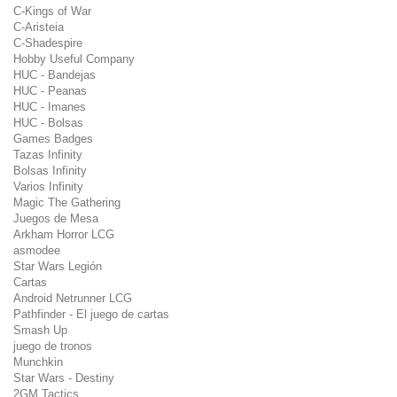
C-Kings of War
C-Aristeia
C-Shadespire
Hobby Useful Company
HUC - Bandejas
HUC - Peanas
HUC - Imanes
HUC - Bolsas
Games Badges
Tazas Infinity
Bolsas Infinity
Varios Infinity
Magic The Gathering
Juegos de Mesa
Arkham Horror LCG
asmodee
Star Wars Legión
Cartas
Android Netrunner LCG
Pathfinder - El juego de cartas
Smash Up
juego de tronos
Munchkin
Star Wars - Destiny
2GM Tactics