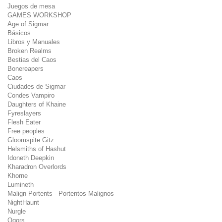
Juegos de mesa
GAMES WORKSHOP
Age of Sigmar
Básicos
Libros y Manuales
Broken Realms
Bestias del Caos
Bonereapers
Caos
Ciudades de Sigmar
Condes Vampiro
Daughters of Khaine
Fyreslayers
Flesh Eater
Free peoples
Gloomspite Gitz
Helsmiths of Hashut
Idoneth Deepkin
Kharadron Overlords
Khorne
Lumineth
Malign Portents - Portentos Malignos
NightHaunt
Nurgle
Ogors