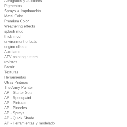
Aerógrafos y auxiliares
Pigmentos
Sprays & Imprimación
Metal Color
Premium Color
Weathering effects
splash mud
thick mud
environment effects
engine effects
Auxiliares
AFV painting sistem
revistas
Barniz
Texturas
Herramientas
Otras Pinturas
The Army Painter
AP - Starter Sets
AP - Speedpaint
AP - Pinturas
AP - Pinceles
AP - Sprays
AP - Quick Shade
AP - Herramientas y modelado