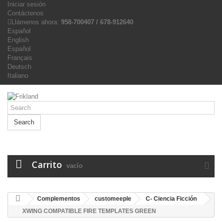
Iniciar sesión
Contáctenos
Llámenos ahora:
958-700407 / 678-912640
Español
English
Español
Français
Deutsch
Italiano
Search
Carrito
vacío
Complementos
customeeple
C- Ciencia Ficción
XWING COMPATIBLE FIRE TEMPLATES GREEN