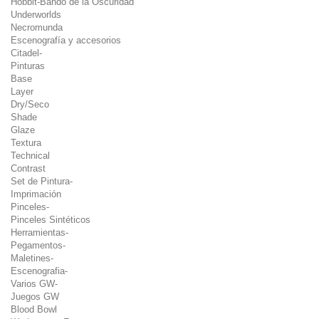
Hobbit-Bando de la Oscuridad
Underworlds
Necromunda
Escenografía y accesorios
Citadel-
Pinturas
Base
Layer
Dry/Seco
Shade
Glaze
Textura
Technical
Contrast
Set de Pintura-
Imprimación
Pinceles-
Pinceles Sintéticos
Herramientas-
Pegamentos-
Maletines-
Escenografia-
Varios GW-
Juegos GW
Blood Bowl