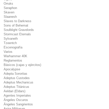
Orruks
Seraphon
Skaven
Slaanesh
Slaves to Darkness
Sons of Behemat
Soulblight Gravelords
Stormcast Eternals
Sylvaneth
Tzeentch
Escenografía
Varios
Warhammer 40K
Reglamentos
Básicos (cajas y ejércitos)
Apocalypse
Adepta Sororitas
Adeptus Custodes
Adeptus Mechanicus
Adeptus Titánicus
Aeldari (Eldars)
Agentes Imperiales
Ángeles Oscuros
Ángeles Sangrientos
Astra Militarum