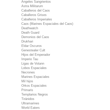
Ángeles Sangrientos
Astra Militarum
Caballeros del Caos
Caballeros Grises
Caballeros Imperiales
Caos (Marines Espaciales del Caos)
Deathwatch
Death Guard
Demonios del Caos
Drukhari
Eldar Oscuros
Genestealer Cult
Hijos del Emperador
Imperio Tau
Ligas de Votann
Lobos Espaciales
Necrones
Marines Espaciales
Mil hijos
Orkos Espaciales
Primaris
Templarios Negros
Tiránidos
Ultramarines
World Eaters