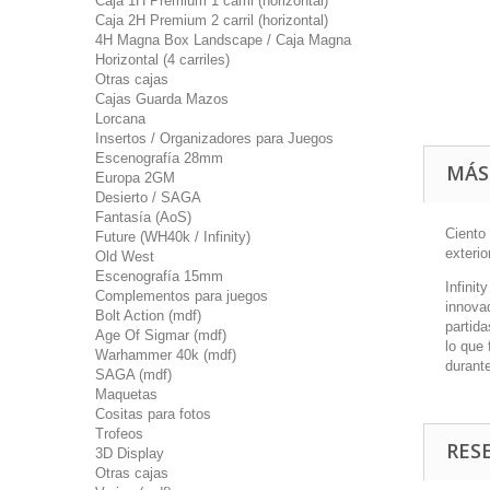
Caja 1H Premium 1 carril (horizontal)
Caja 2H Premium 2 carril (horizontal)
4H Magna Box Landscape / Caja Magna
Horizontal (4 carriles)
Otras cajas
Cajas Guarda Mazos
Lorcana
Insertos / Organizadores para Juegos
Escenografía 28mm
MÁS
Europa 2GM
Desierto / SAGA
Fantasía (AoS)
Ciento 
Future (WH40k / Infinity)
exteri
Old West
Escenografía 15mm
Infini
Complementos para juegos
innova
Bolt Action (mdf)
partida
Age Of Sigmar (mdf)
lo que 
Warhammer 40k (mdf)
durant
SAGA (mdf)
Maquetas
Cositas para fotos
Trofeos
RES
3D Display
Otras cajas