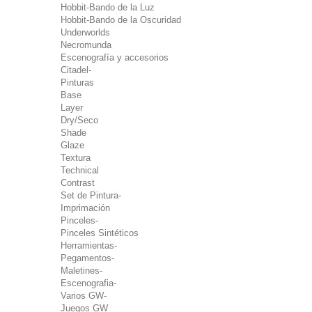
Hobbit-Bando de la Luz
Hobbit-Bando de la Oscuridad
Underworlds
Necromunda
Escenografía y accesorios
Citadel-
Pinturas
Base
Layer
Dry/Seco
Shade
Glaze
Textura
Technical
Contrast
Set de Pintura-
Imprimación
Pinceles-
Pinceles Sintéticos
Herramientas-
Pegamentos-
Maletines-
Escenografia-
Varios GW-
Juegos GW