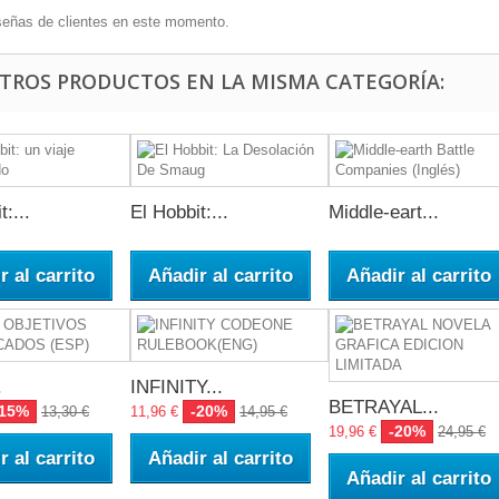
señas de clientes en este momento.
OTROS PRODUCTOS EN LA MISMA CATEGORÍA:
:...
El Hobbit:...
Middle-eart...
r al carrito
Añadir al carrito
Añadir al carrito
.
INFINITY...
BETRAYAL...
-15%
-20%
13,30 €
11,96 €
14,95 €
-20%
19,96 €
24,95 €
r al carrito
Añadir al carrito
Añadir al carrito