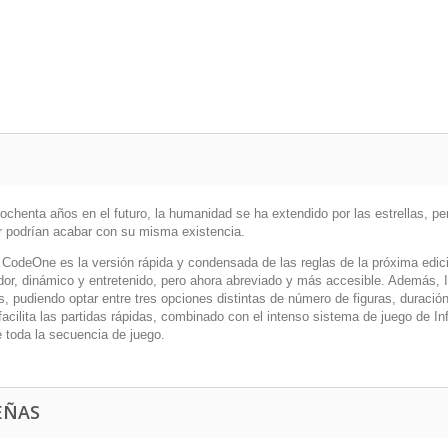
ochenta años en el futuro, la humanidad se ha extendido por las estrellas, p
or podrían acabar con su misma existencia.
ty CodeOne es la versión rápida y condensada de las reglas de la próxima edic
dor, dinámico y entretenido, pero ahora abreviado y más accesible. Además, I
s, pudiendo optar entre tres opciones distintas de número de figuras, duració
facilita las partidas rápidas, combinado con el intenso sistema de juego de Inf
e toda la secuencia de juego.
EÑAS