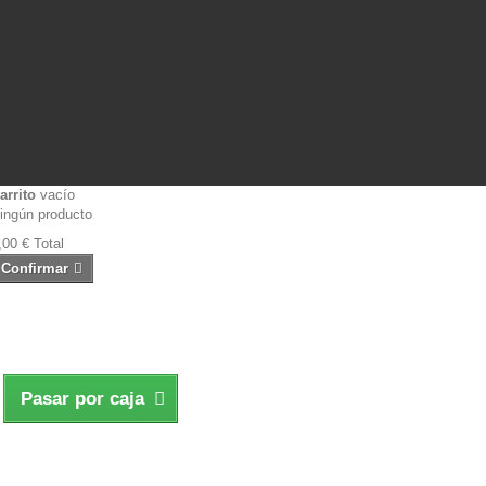
arrito
vacío
ingún producto
,00 €
Total
Confirmar
Pasar por caja