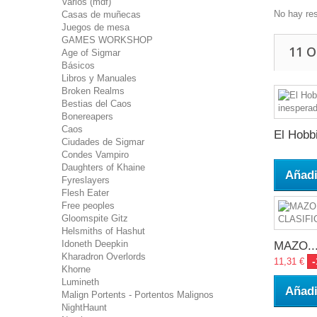
Varios (mdf)
No hay re
Casas de muñecas
Juegos de mesa
GAMES WORKSHOP
11 
Age of Sigmar
Básicos
Libros y Manuales
Broken Realms
Bestias del Caos
Bonereapers
Caos
El Hobbit
Ciudades de Sigmar
Condes Vampiro
Daughters of Khaine
Añadi
Fyreslayers
Flesh Eater
Free peoples
Gloomspite Gitz
Helsmiths of Hashut
Idoneth Deepkin
MAZO..
Kharadron Overlords
11,31 €
Khorne
Lumineth
Añadi
Malign Portents - Portentos Malignos
NightHaunt