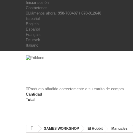
Iniciar sesión
Contáctenos
Llámenos ahora:
958-700407 / 678-912640
Español
English
Español
Français
Deutsch
Italiano
Producto añadido correctamente a su carrito de compra
Cantidad
Total
GAMES WORKSHOP
El Hobbit
Manuales