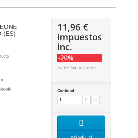
11,96 €
DEONE
 (ES)
impuestos
inc.
-20%
ducto
14,95 €
impuestos inc.
go
ebook!
Cantidad
Añadir al