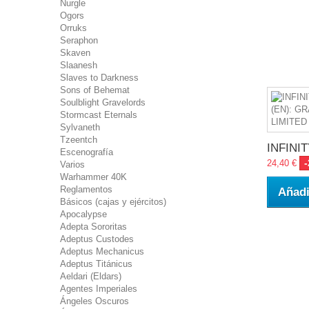
Nurgle
Ogors
Orruks
Seraphon
Skaven
Slaanesh
Slaves to Darkness
Sons of Behemat
Soulblight Gravelords
Stormcast Eternals
Sylvaneth
Tzeentch
INFINITY
Escenografía
24,40 €
Varios
Warhammer 40K
Reglamentos
Añadi
Básicos (cajas y ejércitos)
Apocalypse
Adepta Sororitas
Adeptus Custodes
Adeptus Mechanicus
Adeptus Titánicus
Aeldari (Eldars)
Agentes Imperiales
Ángeles Oscuros