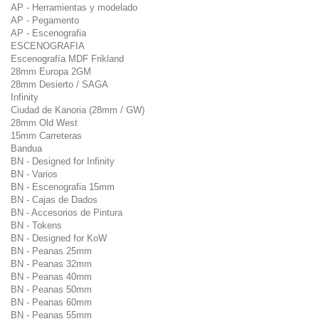
AP - Herramientas y modelado
AP - Pegamento
AP - Escenografia
ESCENOGRAFIA
Escenografía MDF Frikland
28mm Europa 2GM
28mm Desierto / SAGA
Infinity
Ciudad de Kanoria (28mm / GW)
28mm Old West
15mm Carreteras
Bandua
BN - Designed for Infinity
BN - Varios
BN - Escenografia 15mm
BN - Cajas de Dados
BN - Accesorios de Pintura
BN - Tokens
BN - Designed for KoW
BN - Peanas 25mm
BN - Peanas 32mm
BN - Peanas 40mm
BN - Peanas 50mm
BN - Peanas 60mm
BN - Peanas 55mm