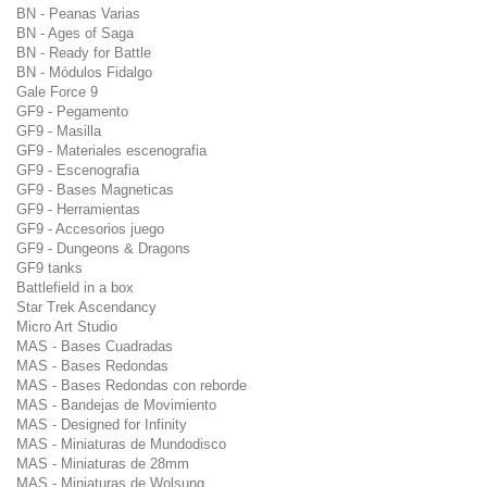
BN - Peanas Varias
BN - Ages of Saga
BN - Ready for Battle
BN - Módulos Fidalgo
Gale Force 9
GF9 - Pegamento
GF9 - Masilla
GF9 - Materiales escenografia
GF9 - Escenografia
GF9 - Bases Magneticas
GF9 - Herramientas
GF9 - Accesorios juego
GF9 - Dungeons & Dragons
GF9 tanks
Battlefield in a box
Star Trek Ascendancy
Micro Art Studio
MAS - Bases Cuadradas
MAS - Bases Redondas
MAS - Bases Redondas con reborde
MAS - Bandejas de Movimiento
MAS - Designed for Infinity
MAS - Miniaturas de Mundodisco
MAS - Miniaturas de 28mm
MAS - Miniaturas de Wolsung