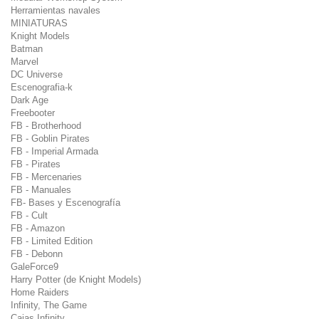
Herramientas navales
MINIATURAS
Knight Models
Batman
Marvel
DC Universe
Escenografia-k
Dark Age
Freebooter
FB - Brotherhood
FB - Goblin Pirates
FB - Imperial Armada
FB - Pirates
FB - Mercenaries
FB - Manuales
FB- Bases y Escenografía
FB - Cult
FB - Amazon
FB - Limited Edition
FB - Debonn
GaleForce9
Harry Potter (de Knight Models)
Home Raiders
Infinity, The Game
Cajas Infinity