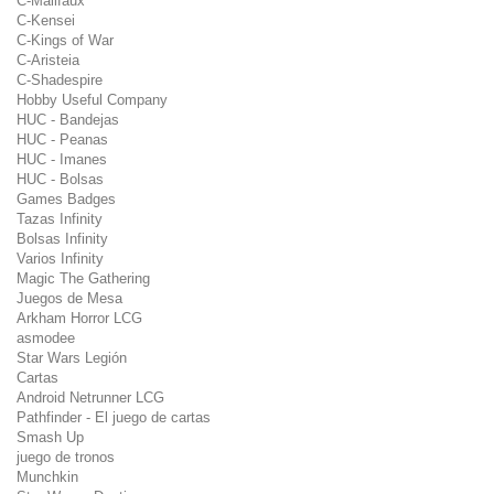
C-Malifaux
C-Kensei
C-Kings of War
C-Aristeia
C-Shadespire
Hobby Useful Company
HUC - Bandejas
HUC - Peanas
HUC - Imanes
HUC - Bolsas
Games Badges
Tazas Infinity
Bolsas Infinity
Varios Infinity
Magic The Gathering
Juegos de Mesa
Arkham Horror LCG
asmodee
Star Wars Legión
Cartas
Android Netrunner LCG
Pathfinder - El juego de cartas
Smash Up
juego de tronos
Munchkin