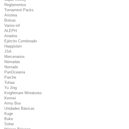
Reglamentos
Tornament Packs
Aristeia
Bolsas
Varios-inf
ALEPH
Ariadna
Ejército Combinado
Haqqislam
JSA
Mercenarios
Nómadas
Nomads
PanOceanía
Parche
Tohaa
Yu Jing
Knightmare Miniatures
Kensei
Army Box
Unidades Básicas
Kuge
Buke
Sohei