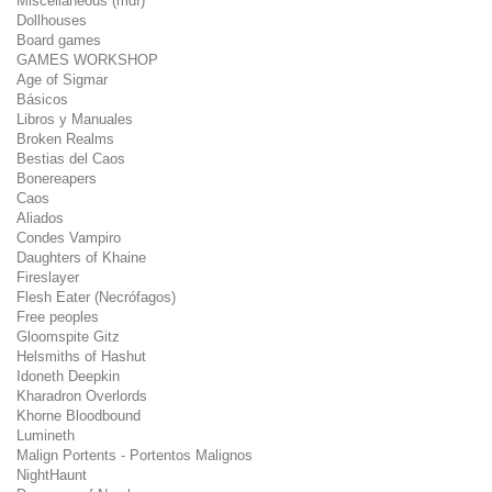
Miscellaneous (mdf)
Dollhouses
Board games
GAMES WORKSHOP
Age of Sigmar
Básicos
Libros y Manuales
Broken Realms
Bestias del Caos
Bonereapers
Caos
Aliados
Condes Vampiro
Daughters of Khaine
Fireslayer
Flesh Eater (Necrófagos)
Free peoples
Gloomspite Gitz
Helsmiths of Hashut
Idoneth Deepkin
Kharadron Overlords
Khorne Bloodbound
Lumineth
Malign Portents - Portentos Malignos
NightHaunt