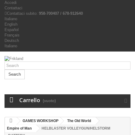
Accedi
Contattaci
Contattaci subito:
958-700407 / 678-912640
Italiano
English
Español
Français
Deutsch
Italiano
Search
Carrello
(vuoto)
GAMES WORKSHOP
The Old World
Empire of Man
HELBLASTER VOLLEYGUN/HELSTORM