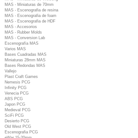
MAS - Miniaturas de 70mm
MAS - Escenografia de resina
MAS - Escenografia de foam
MAS - Escenografia de HDF
MAS - Accesorios
MAS - Rubber Molds
MAS - Conversion Lab
Escenografía MAS
Varios MAS
Bases Cuadradas MAS
Miniaturas 28mm MAS
Bases Redondas MAS
Vallejo
Plast Craft Games
Nemesis PCG
Infinity PCG
Venecia PCG
ABS PCG
Japon PCG
Medieval PCG
SciFi PCG
Desierto PCG
Old West PCG
Escenografia PCG
eWar 15-20mm