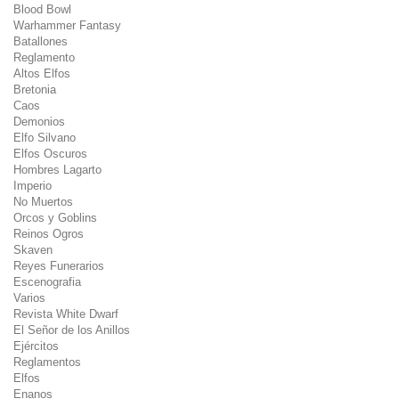
Blood Bowl
Warhammer Fantasy
Batallones
Reglamento
Altos Elfos
Bretonia
Caos
Demonios
Elfo Silvano
Elfos Oscuros
Hombres Lagarto
Imperio
No Muertos
Orcos y Goblins
Reinos Ogros
Skaven
Reyes Funerarios
Escenografia
Varios
Revista White Dwarf
El Señor de los Anillos
Ejércitos
Reglamentos
Elfos
Enanos