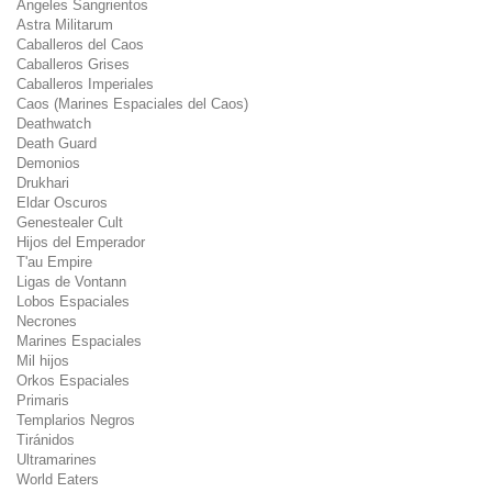
Ángeles Sangrientos
Astra Militarum
Caballeros del Caos
Caballeros Grises
Caballeros Imperiales
Caos (Marines Espaciales del Caos)
Deathwatch
Death Guard
Demonios
Drukhari
Eldar Oscuros
Genestealer Cult
Hijos del Emperador
T'au Empire
Ligas de Vontann
Lobos Espaciales
Necrones
Marines Espaciales
Mil hijos
Orkos Espaciales
Primaris
Templarios Negros
Tiránidos
Ultramarines
World Eaters