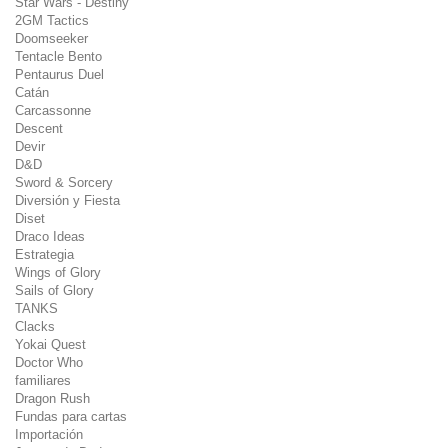
Star Wars - Destiny
2GM Tactics
Doomseeker
Tentacle Bento
Pentaurus Duel
Catán
Carcassonne
Descent
Devir
D&D
Sword & Sorcery
Diversión y Fiesta
Diset
Draco Ideas
Estrategia
Wings of Glory
Sails of Glory
TANKS
Clacks
Yokai Quest
Doctor Who
familiares
Dragon Rush
Fundas para cartas
Importación