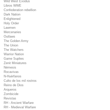
Wild West Exodus
Libros WWE
Confederation rebellion
Dark Nation
Enlightened
Holy Order
Lawmen
Mercenaries
Outlaws
The Golden Army
The Union
The Watchers
Warrior Nation
Game Suplies
Zenit Miniatures
Némesis
Rocavivas
N-Huérfanos
Culto de los mil rostros
Reino de Dios
Arqueros
Zombicide
Revistas
RH - Ancient Warfare
RH - Medieval Warfare