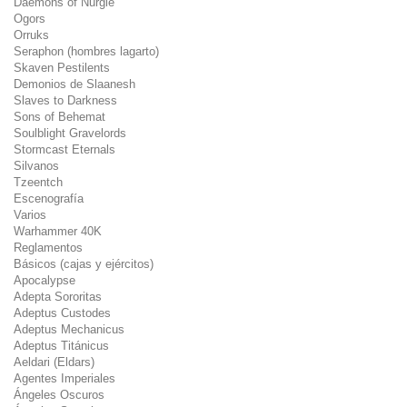
Daemons of Nurgle
Ogors
Orruks
Seraphon (hombres lagarto)
Skaven Pestilents
Demonios de Slaanesh
Slaves to Darkness
Sons of Behemat
Soulblight Gravelords
Stormcast Eternals
Silvanos
Tzeentch
Escenografía
Varios
Warhammer 40K
Reglamentos
Básicos (cajas y ejércitos)
Apocalypse
Adepta Sororitas
Adeptus Custodes
Adeptus Mechanicus
Adeptus Titánicus
Aeldari (Eldars)
Agentes Imperiales
Ángeles Oscuros