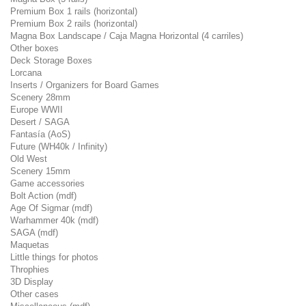
Premium Box 1 rails (horizontal)
Premium Box 2 rails (horizontal)
Magna Box Landscape / Caja Magna Horizontal (4 carriles)
Other boxes
Deck Storage Boxes
Lorcana
Inserts / Organizers for Board Games
Scenery 28mm
Europe WWII
Desert / SAGA
Fantasía (AoS)
Future (WH40k / Infinity)
Old West
Scenery 15mm
Game accessories
Bolt Action (mdf)
Age Of Sigmar (mdf)
Warhammer 40k (mdf)
SAGA (mdf)
Maquetas
Little things for photos
Throphies
3D Display
Other cases