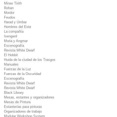
Minas Tirith
Rohan
Mordor
Feudos
Harad y Umbar
Hombres del Este
La compañía
Isengard
Moria y Angmar
Escenografía
Revista White Dwarf
El Hobbit
Huida de la ciudad de los Trasgos
Manuales
Fuerzas de la Luz
Fuerzas de la Oscuridad
Escenografía
Revista White Dwarf
Revista White Dwarf
Black Library
Mesas, estantes y organizadores
Mesas de Pintura
Estanterías para pinturas
Organizadores de trabajo
Modular Workshop System