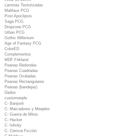
Laminas Texturizadas
Malifaux PCG
Post Apoclipsis
Saga PCG
Dropzone PCG
Urban PCG
Gothic Millenium
Age of Fantasy PCG
ColorED
Complementos
MDF Frikland
Peanas Redondas
Peanas Cuadradas
Peanas Ovaladas
Peanas Rectangulares
Peanas (bandejas)
Dados
customeeple
C- Banjooli
C- Marcadores y Meeples
C- Guerra de Mitos
C- Hacker
C- Infinity
C- Ciencia Ficción