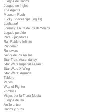
Juegos de Dados
Juegos en Ingles
The Agents
Museum Rush
Flicky Spaceships (inglés)
Luchador!
Journey: La ira de los demonios
Legado perdido
Para 2 jugadores
Rail Raiders Infinite
Pandemic
Runewars
Señor de los Anillos
Star Trek: Ascendancy
Star Wars Imperial Assault
Star Wars X-Wing
Star Wars: Armada
Tablero
Varios
Way of Fighter
Zombies
Viajes por la Tierra Media
Juegos de Rol
Anillo unico
Dados y otros