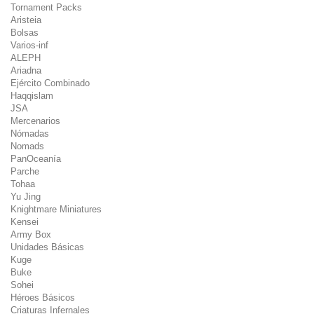
Tornament Packs
Aristeia
Bolsas
Varios-inf
ALEPH
Ariadna
Ejército Combinado
Haqqislam
JSA
Mercenarios
Nómadas
Nomads
PanOceanía
Parche
Tohaa
Yu Jing
Knightmare Miniatures
Kensei
Army Box
Unidades Básicas
Kuge
Buke
Sohei
Héroes Básicos
Criaturas Infernales