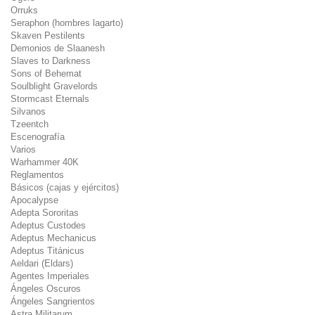
Orruks
Seraphon (hombres lagarto)
Skaven Pestilents
Demonios de Slaanesh
Slaves to Darkness
Sons of Behemat
Soulblight Gravelords
Stormcast Eternals
Silvanos
Tzeentch
Escenografía
Varios
Warhammer 40K
Reglamentos
Básicos (cajas y ejércitos)
Apocalypse
Adepta Sororitas
Adeptus Custodes
Adeptus Mechanicus
Adeptus Titánicus
Aeldari (Eldars)
Agentes Imperiales
Ángeles Oscuros
Ángeles Sangrientos
Astra Militarum