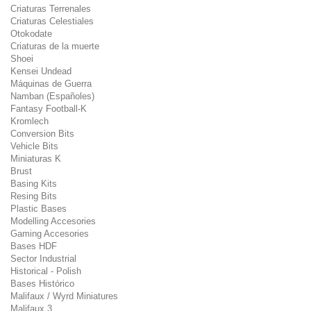
Criaturas Terrenales
Criaturas Celestiales
Otokodate
Criaturas de la muerte
Shoei
Kensei Undead
Máquinas de Guerra
Namban (Españoles)
Fantasy Football-K
Kromlech
Conversion Bits
Vehicle Bits
Miniaturas K
Brust
Basing Kits
Resing Bits
Plastic Bases
Modelling Accesories
Gaming Accesories
Bases HDF
Sector Industrial
Historical - Polish
Bases Histórico
Malifaux / Wyrd Miniatures
Malifaux 3