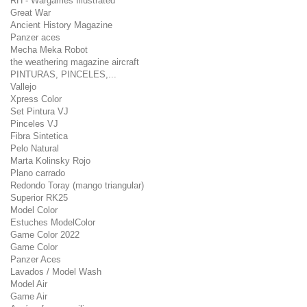
RH - Wargames Illustrated
Great War
Ancient History Magazine
Panzer aces
Mecha Meka Robot
the weathering magazine aircraft
PINTURAS, PINCELES,...
Vallejo
Xpress Color
Set Pintura VJ
Pinceles VJ
Fibra Sintetica
Pelo Natural
Marta Kolinsky Rojo
Plano carrado
Redondo Toray (mango triangular)
Superior RK25
Model Color
Estuches ModelColor
Game Color 2022
Game Color
Panzer Aces
Lavados / Model Wash
Model Air
Game Air