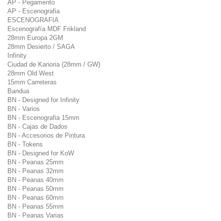
AP - Pegamento
AP - Escenografia
ESCENOGRAFIA
Escenografía MDF Frikland
28mm Europa 2GM
28mm Desierto / SAGA
Infinity
Ciudad de Kanoria (28mm / GW)
28mm Old West
15mm Carreteras
Bandua
BN - Designed for Infinity
BN - Varios
BN - Escenografia 15mm
BN - Cajas de Dados
BN - Accesorios de Pintura
BN - Tokens
BN - Designed for KoW
BN - Peanas 25mm
BN - Peanas 32mm
BN - Peanas 40mm
BN - Peanas 50mm
BN - Peanas 60mm
BN - Peanas 55mm
BN - Peanas Varias