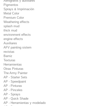
Aerógrafos y auxiliares
Pigmentos
Sprays & Imprimación
Metal Color
Premium Color
Weathering effects
splash mud
thick mud
environment effects
engine effects
Auxiliares
AFV painting sistem
revistas
Barniz
Texturas
Herramientas
Otras Pinturas
The Army Painter
AP - Starter Sets
AP - Speedpaint
AP - Pinturas
AP - Pinceles
AP - Sprays
AP - Quick Shade
AP - Herramientas y modelado