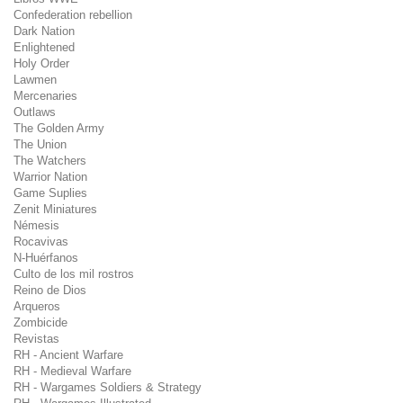
Confederation rebellion
Dark Nation
Enlightened
Holy Order
Lawmen
Mercenaries
Outlaws
The Golden Army
The Union
The Watchers
Warrior Nation
Game Suplies
Zenit Miniatures
Némesis
Rocavivas
N-Huérfanos
Culto de los mil rostros
Reino de Dios
Arqueros
Zombicide
Revistas
RH - Ancient Warfare
RH - Medieval Warfare
RH - Wargames Soldiers & Strategy