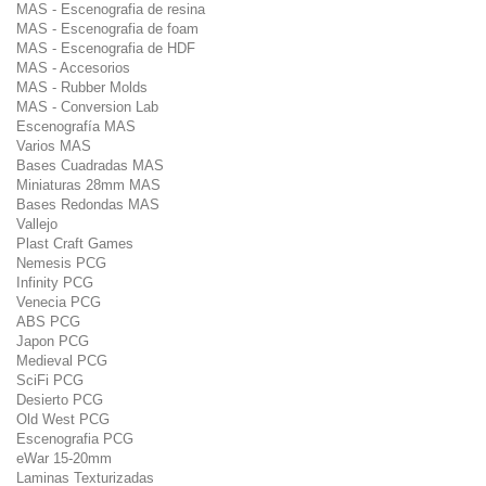
MAS - Escenografia de resina
MAS - Escenografia de foam
MAS - Escenografia de HDF
MAS - Accesorios
MAS - Rubber Molds
MAS - Conversion Lab
Escenografía MAS
Varios MAS
Bases Cuadradas MAS
Miniaturas 28mm MAS
Bases Redondas MAS
Vallejo
Plast Craft Games
Nemesis PCG
Infinity PCG
Venecia PCG
ABS PCG
Japon PCG
Medieval PCG
SciFi PCG
Desierto PCG
Old West PCG
Escenografia PCG
eWar 15-20mm
Laminas Texturizadas