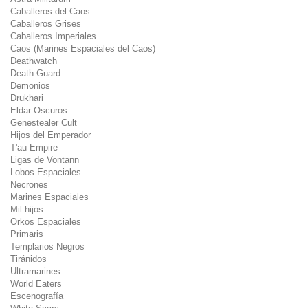
Caballeros del Caos
Caballeros Grises
Caballeros Imperiales
Caos (Marines Espaciales del Caos)
Deathwatch
Death Guard
Demonios
Drukhari
Eldar Oscuros
Genestealer Cult
Hijos del Emperador
T'au Empire
Ligas de Vontann
Lobos Espaciales
Necrones
Marines Espaciales
Mil hijos
Orkos Espaciales
Primaris
Templarios Negros
Tiránidos
Ultramarines
World Eaters
Escenografía