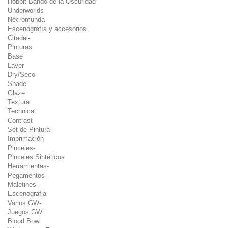
Hobbit-Bando de la Oscuridad
Underworlds
Necromunda
Escenografía y accesorios
Citadel-
Pinturas
Base
Layer
Dry/Seco
Shade
Glaze
Textura
Technical
Contrast
Set de Pintura-
Imprimación
Pinceles-
Pinceles Sintéticos
Herramientas-
Pegamentos-
Maletines-
Escenografia-
Varios GW-
Juegos GW
Blood Bowl