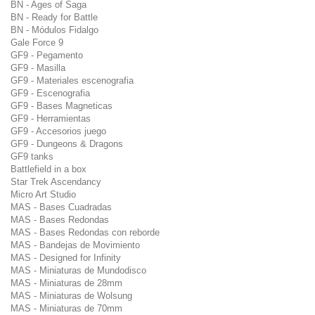
BN - Ages of Saga
BN - Ready for Battle
BN - Módulos Fidalgo
Gale Force 9
GF9 - Pegamento
GF9 - Masilla
GF9 - Materiales escenografia
GF9 - Escenografia
GF9 - Bases Magneticas
GF9 - Herramientas
GF9 - Accesorios juego
GF9 - Dungeons & Dragons
GF9 tanks
Battlefield in a box
Star Trek Ascendancy
Micro Art Studio
MAS - Bases Cuadradas
MAS - Bases Redondas
MAS - Bases Redondas con reborde
MAS - Bandejas de Movimiento
MAS - Designed for Infinity
MAS - Miniaturas de Mundodisco
MAS - Miniaturas de 28mm
MAS - Miniaturas de Wolsung
MAS - Miniaturas de 70mm