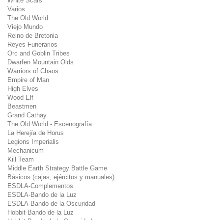
White Scars
Varios
The Old World
Viejo Mundo
Reino de Bretonia
Reyes Funerarios
Orc and Goblin Tribes
Dwarfen Mountain Olds
Warriors of Chaos
Empire of Man
High Elves
Wood Elf
Beastmen
Grand Cathay
The Old World - Escenografía
La Herejía de Horus
Legions Imperialis
Mechanicum
Kill Team
Middle Earth Strategy Battle Game
Básicos (cajas, ejércitos y manuales)
ESDLA-Complementos
ESDLA-Bando de la Luz
ESDLA-Bando de la Oscuridad
Hobbit-Bando de la Luz