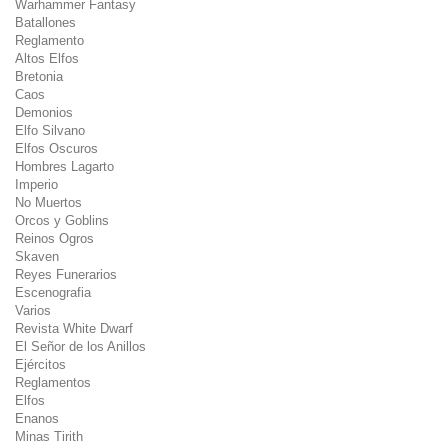
Warhammer Fantasy
Batallones
Reglamento
Altos Elfos
Bretonia
Caos
Demonios
Elfo Silvano
Elfos Oscuros
Hombres Lagarto
Imperio
No Muertos
Orcos y Goblins
Reinos Ogros
Skaven
Reyes Funerarios
Escenografia
Varios
Revista White Dwarf
El Señor de los Anillos
Ejércitos
Reglamentos
Elfos
Enanos
Minas Tirith