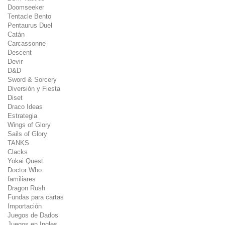
Doomseeker
Tentacle Bento
Pentaurus Duel
Catán
Carcassonne
Descent
Devir
D&D
Sword & Sorcery
Diversión y Fiesta
Diset
Draco Ideas
Estrategia
Wings of Glory
Sails of Glory
TANKS
Clacks
Yokai Quest
Doctor Who
familiares
Dragon Rush
Fundas para cartas
Importación
Juegos de Dados
Juegos en Ingles