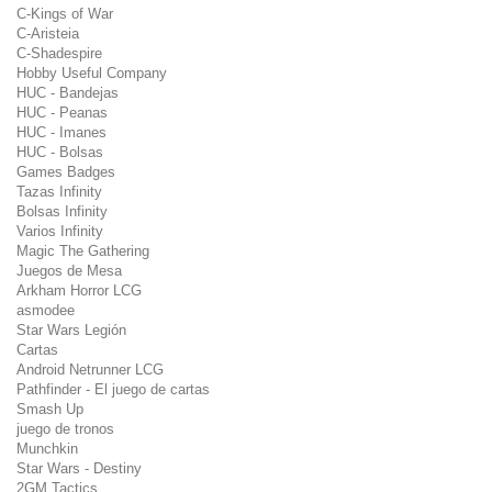
C-Kings of War
C-Aristeia
C-Shadespire
Hobby Useful Company
HUC - Bandejas
HUC - Peanas
HUC - Imanes
HUC - Bolsas
Games Badges
Tazas Infinity
Bolsas Infinity
Varios Infinity
Magic The Gathering
Juegos de Mesa
Arkham Horror LCG
asmodee
Star Wars Legión
Cartas
Android Netrunner LCG
Pathfinder - El juego de cartas
Smash Up
juego de tronos
Munchkin
Star Wars - Destiny
2GM Tactics