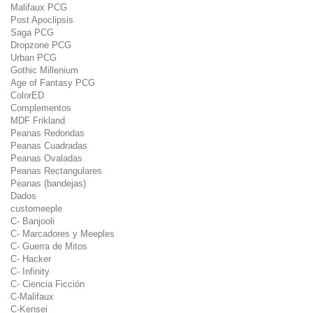
Malifaux PCG
Post Apoclipsis
Saga PCG
Dropzone PCG
Urban PCG
Gothic Millenium
Age of Fantasy PCG
ColorED
Complementos
MDF Frikland
Peanas Redondas
Peanas Cuadradas
Peanas Ovaladas
Peanas Rectangulares
Peanas (bandejas)
Dados
customeeple
C- Banjooli
C- Marcadores y Meeples
C- Guerra de Mitos
C- Hacker
C- Infinity
C- Ciencia Ficción
C-Malifaux
C-Kensei