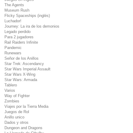
The Agents
Museum Rush
Flicky Spaceships (inglés)
Luchador!
Journey: La ira de los demonios
Legado perdido
Para 2 jugadores
Rail Raiders Infinite
Pandemic
Runewars
Señor de los Anillos
Star Trek: Ascendancy
Star Wars Imperial Assault
Star Wars X-Wing
Star Wars: Armada
Tablero
Varios
Way of Fighter
Zombies
Viajes por la Tierra Media
Juegos de Rol
Anillo unico
Dados y otros
Dungeon and Dragons