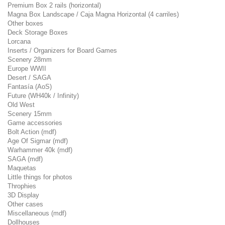
Premium Box 2 rails (horizontal)
Magna Box Landscape / Caja Magna Horizontal (4 carriles)
Other boxes
Deck Storage Boxes
Lorcana
Inserts / Organizers for Board Games
Scenery 28mm
Europe WWII
Desert / SAGA
Fantasía (AoS)
Future (WH40k / Infinity)
Old West
Scenery 15mm
Game accessories
Bolt Action (mdf)
Age Of Sigmar (mdf)
Warhammer 40k (mdf)
SAGA (mdf)
Maquetas
Little things for photos
Throphies
3D Display
Other cases
Miscellaneous (mdf)
Dollhouses