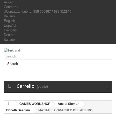
Accedi
Contattaci
Contattaci subito:
958-700407 / 678-912640
Italiano
English
Español
Français
Deutsch
Italiano
Search
Carrello
(vuoto)
GAMES WORKSHOP
Age of Sigmar
Idoneth Deepkin
MATHAELA ORACULO DEL ABISMO