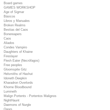
Board games
GAMES WORKSHOP
Age of Sigmar
Básicos
Libros y Manuales
Broken Realms
Bestias del Caos
Bonereapers
Caos
Aliados
Condes Vampiro
Daughters of Khaine
Fireslayer
Flesh Eater (Necrófagos)
Free peoples
Gloomspite Gitz
Helsmiths of Hashut
Idoneth Deepkin
Kharadron Overlords
Khorne Bloodbound
Lumineth
Malign Portents - Portentos Malignos
NightHaunt
Daemons of Nurgle
Ogors