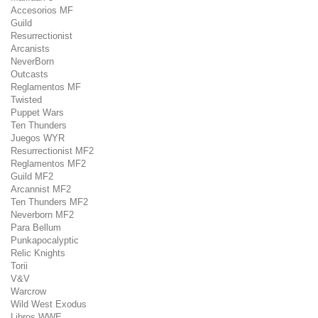
Accesorios MF
Guild
Resurrectionist
Arcanists
NeverBorn
Outcasts
Reglamentos MF
Twisted
Puppet Wars
Ten Thunders
Juegos WYR
Resurrectionist MF2
Reglamentos MF2
Guild MF2
Arcannist MF2
Ten Thunders MF2
Neverborn MF2
Para Bellum
Punkapocalyptic
Relic Knights
Torii
V&V
Warcrow
Wild West Exodus
Libros WWE