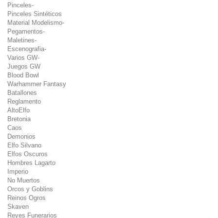
Pinceles-
Pinceles Sintéticos
Material Modelismo-
Pegamentos-
Maletines-
Escenografia-
Varios GW-
Juegos GW
Blood Bowl
Warhammer Fantasy
Batallones
Reglamento
AltoElfo
Bretonia
Caos
Demonios
Elfo Silvano
Elfos Oscuros
Hombres Lagarto
Imperio
No Muertos
Orcos y Goblins
Reinos Ogros
Skaven
Reyes Funerarios