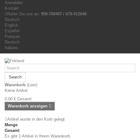
Anmelden
Kontakt
Rufen Sie uns an:
958-700407 / 678-912640
Deutsch
English
Español
Français
Deutsch
Italiano
Search
Warenkorb
(Leer)
Keine Artikel
0,00 €
Gesamt
Warenkorb anzeigen
Artikel wurde in den Korb gelegt
Menge
Gesamt
Es gibt 1 Artikel in Ihrem Warenkorb.