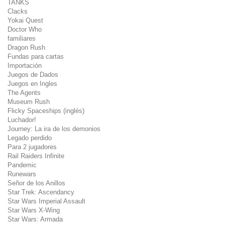
TANKS
Clacks
Yokai Quest
Doctor Who
familiares
Dragon Rush
Fundas para cartas
Importación
Juegos de Dados
Juegos en Ingles
The Agents
Museum Rush
Flicky Spaceships (inglés)
Luchador!
Journey: La ira de los demonios
Legado perdido
Para 2 jugadores
Rail Raiders Infinite
Pandemic
Runewars
Señor de los Anillos
Star Trek: Ascendancy
Star Wars Imperial Assault
Star Wars X-Wing
Star Wars: Armada