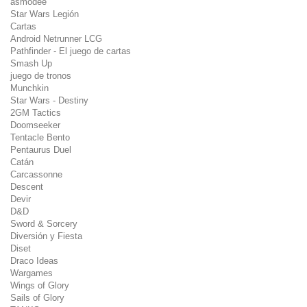
asmodee
Star Wars Legión
Cartas
Android Netrunner LCG
Pathfinder - El juego de cartas
Smash Up
juego de tronos
Munchkin
Star Wars - Destiny
2GM Tactics
Doomseeker
Tentacle Bento
Pentaurus Duel
Catán
Carcassonne
Descent
Devir
D&D
Sword & Sorcery
Diversión y Fiesta
Diset
Draco Ideas
Wargames
Wings of Glory
Sails of Glory