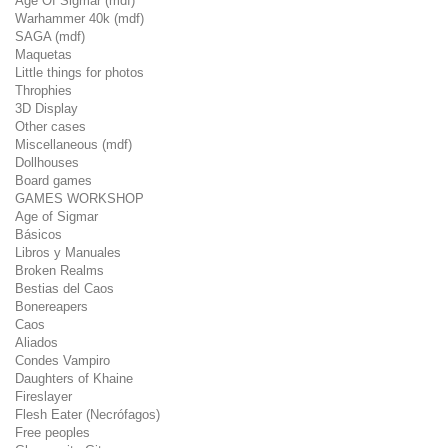
Age Of Sigmar (mdf)
Warhammer 40k (mdf)
SAGA (mdf)
Maquetas
Little things for photos
Throphies
3D Display
Other cases
Miscellaneous (mdf)
Dollhouses
Board games
GAMES WORKSHOP
Age of Sigmar
Básicos
Libros y Manuales
Broken Realms
Bestias del Caos
Bonereapers
Caos
Aliados
Condes Vampiro
Daughters of Khaine
Fireslayer
Flesh Eater (Necrófagos)
Free peoples