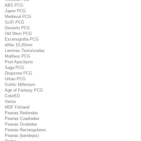
ABS PCG
Japon PCG
Medieval PCG
SciFi PCG
Desierto PCG
Old West PCG
Escenografia PCG
eWar 15-20mm
Laminas Texturizadas
Malifaux PCG
Post Apoclipsis
Saga PCG
Dropzone PCG
Urban PCG
Gothic Millenium
Age of Fantasy PCG
ColorED
Varios
MDF Frikland
Peanas Redondas
Peanas Cuadradas
Peanas Ovaladas
Peanas Rectangulares
Peanas (bandejas)