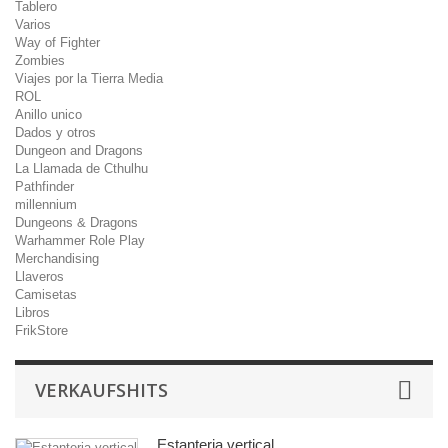
Tablero
Varios
Way of Fighter
Zombies
Viajes por la Tierra Media
ROL
Anillo unico
Dados y otros
Dungeon and Dragons
La Llamada de Cthulhu
Pathfinder
millennium
Dungeons & Dragons
Warhammer Role Play
Merchandising
Llaveros
Camisetas
Libros
FrikStore
VERKAUFSHITS
Estanteria vertical