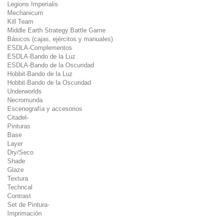
Legions Imperialis
Mechanicum
Kill Team
Middle Earth Strategy Battle Game
Básicos (cajas, ejércitos y manuales)
ESDLA-Complementos
ESDLA-Bando de la Luz
ESDLA-Bando de la Oscuridad
Hobbit-Bando de la Luz
Hobbit-Bando de la Oscuridad
Underworlds
Necromunda
Escenografía y accesorios
Citadel-
Pinturas
Base
Layer
Dry/Seco
Shade
Glaze
Textura
Techncal
Contrast
Set de Pintura-
Imprimación