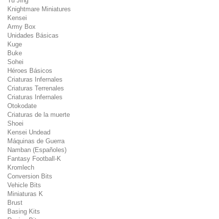
Yu Jing
Knightmare Miniatures
Kensei
Army Box
Unidades Básicas
Kuge
Buke
Sohei
Héroes Básicos
Criaturas Infernales
Criaturas Terrenales
Criaturas Infernales
Otokodate
Criaturas de la muerte
Shoei
Kensei Undead
Máquinas de Guerra
Namban (Españoles)
Fantasy Football-K
Kromlech
Conversion Bits
Vehicle Bits
Miniaturas K
Brust
Basing Kits