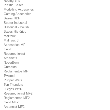
Resing Bits
Plastic Bases
Modelling Accesories
Gaming Accesories
Bases HDF
Sector Industrial
Historical - Polish
Bases Histórico
Malifaux
Malifaux 3
Accesorios MF
Guild
Resurrectionist
Arcanists
NeverBorn
Outcasts
Reglamentos MF
Twisted
Puppet Wars
Ten Thunders
Juegos WYR
Resurrectionist MF2
Reglamentos MF2
Guild MF2
Arcannist MF2