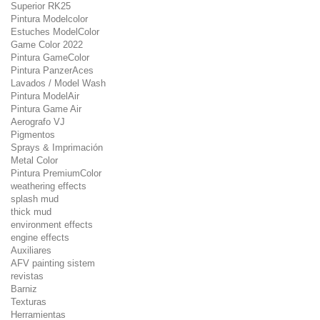
Superior RK25
Pintura Modelcolor
Estuches ModelColor
Game Color 2022
Pintura GameColor
Pintura PanzerAces
Lavados / Model Wash
Pintura ModelAir
Pintura Game Air
Aerografo VJ
Pigmentos
Sprays & Imprimación
Metal Color
Pintura PremiumColor
weathering effects
splash mud
thick mud
environment effects
engine effects
Auxiliares
AFV painting sistem
revistas
Barniz
Texturas
Herramientas