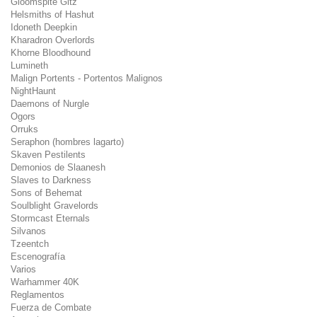
Gloomspite Gitz
Helsmiths of Hashut
Idoneth Deepkin
Kharadron Overlords
Khorne Bloodhound
Lumineth
Malign Portents - Portentos Malignos
NightHaunt
Daemons of Nurgle
Ogors
Orruks
Seraphon (hombres lagarto)
Skaven Pestilents
Demonios de Slaanesh
Slaves to Darkness
Sons of Behemat
Soulblight Gravelords
Stormcast Eternals
Silvanos
Tzeentch
Escenografía
Varios
Warhammer 40K
Reglamentos
Fuerza de Combate