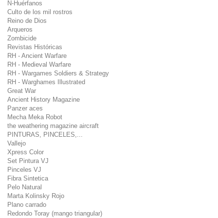
N-Huérfanos
Culto de los mil rostros
Reino de Dios
Arqueros
Zombicide
Revistas Históricas
RH - Ancient Warfare
RH - Medieval Warfare
RH - Wargames Soldiers & Strategy
RH - Warghames Illustrated
Great War
Ancient History Magazine
Panzer aces
Mecha Meka Robot
the weathering magazine aircraft
PINTURAS, PINCELES,...
Vallejo
Xpress Color
Set Pintura VJ
Pinceles VJ
Fibra Sintetica
Pelo Natural
Marta Kolinsky Rojo
Plano carrado
Redondo Toray (mango triangular)