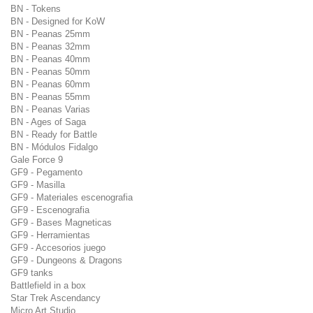
BN - Tokens
BN - Designed for KoW
BN - Peanas 25mm
BN - Peanas 32mm
BN - Peanas 40mm
BN - Peanas 50mm
BN - Peanas 60mm
BN - Peanas 55mm
BN - Peanas Varias
BN - Ages of Saga
BN - Ready for Battle
BN - Módulos Fidalgo
Gale Force 9
GF9 - Pegamento
GF9 - Masilla
GF9 - Materiales escenografia
GF9 - Escenografia
GF9 - Bases Magneticas
GF9 - Herramientas
GF9 - Accesorios juego
GF9 - Dungeons & Dragons
GF9 tanks
Battlefield in a box
Star Trek Ascendancy
Micro Art Studio