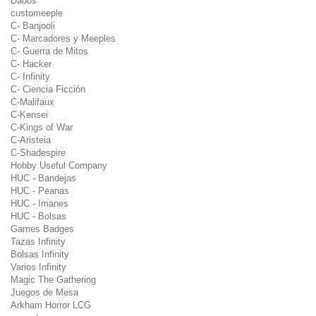
Dados
customeeple
C- Banjooli
C- Marcadores y Meeples
C- Guerra de Mitos
C- Hacker
C- Infinity
C- Ciencia Ficción
C-Malifaux
C-Kensei
C-Kings of War
C-Aristeia
C-Shadespire
Hobby Useful Company
HUC - Bandejas
HUC - Peanas
HUC - Imanes
HUC - Bolsas
Games Badges
Tazas Infinity
Bolsas Infinity
Varios Infinity
Magic The Gathering
Juegos de Mesa
Arkham Horror LCG