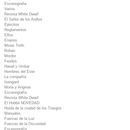
Escenografia
Varios
Revista White Dwarf
El Señor de los Anillos
Ejércitos
Reglamentos
Elfos
Enanos
Minas Tirith
Rohan
Mordor
Feudos
Harad y Umbar
Hombres del Este
La compañía
Isengard
Moria y Angmar
Escenografía
Revista White Dwarf
El Hobbit NOVEDAD
Huida de la ciudad de los Trasgos
Manuales
Fuerzas de la Luz
Fuerzas de la Oscuridad
Escenografía