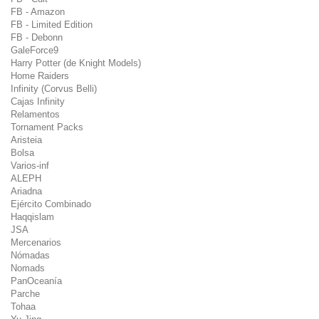
FB - Amazon
FB - Limited Edition
FB - Debonn
GaleForce9
Harry Potter (de Knight Models)
Home Raiders
Infinity (Corvus Belli)
Cajas Infinity
Relamentos
Tornament Packs
Aristeia
Bolsa
Varios-inf
ALEPH
Ariadna
Ejército Combinado
Haqqislam
JSA
Mercenarios
Nómadas
Nomads
PanOceanía
Parche
Tohaa