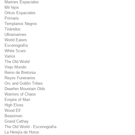
Marines Espaciales
Mil hijos
Orkos Espaciales
Primaris
Templarios Negros
Tiránidos
Ultramarines
World Eaters
Escenografía
White Scars
Varios
The Old World
Viejo Mundo
Reino de Bretonia
Reyes Funerarios
Orc and Goblin Tribes
Dwarfen Mountain Olds
Warriors of Chaos
Empire of Man
High Elves
Wood Elf
Beastmen
Grand Cathay
The Old World - Escenografía
La Herejía de Horus