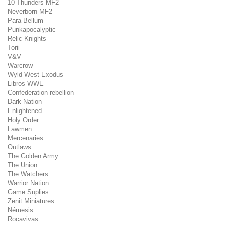
10 Thunders MF2
Neverborn MF2
Para Bellum
Punkapocalyptic
Relic Knights
Torii
V&V
Warcrow
Wyld West Exodus
Libros WWE
Confederation rebellion
Dark Nation
Enlightened
Holy Order
Lawmen
Mercenaries
Outlaws
The Golden Army
The Union
The Watchers
Warrior Nation
Game Suplies
Zenit Miniatures
Némesis
Rocavivas