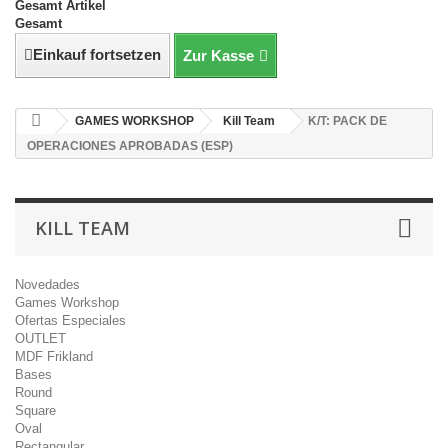
Gesamt Artikel
Gesamt
Einkauf fortsetzen
Zur Kasse
GAMES WORKSHOP
Kill Team
K/T: PACK DE
OPERACIONES APROBADAS (ESP)
KILL TEAM
Novedades
Games Workshop
Ofertas Especiales
OUTLET
MDF Frikland
Bases
Round
Square
Oval
Rectangular