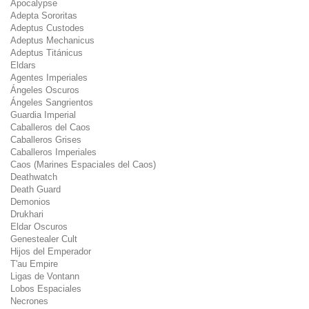
Apocalypse
Adepta Sororitas
Adeptus Custodes
Adeptus Mechanicus
Adeptus Titánicus
Eldars
Agentes Imperiales
Ángeles Oscuros
Ángeles Sangrientos
Guardia Imperial
Caballeros del Caos
Caballeros Grises
Caballeros Imperiales
Caos (Marines Espaciales del Caos)
Deathwatch
Death Guard
Demonios
Drukhari
Eldar Oscuros
Genestealer Cult
Hijos del Emperador
T'au Empire
Ligas de Vontann
Lobos Espaciales
Necrones