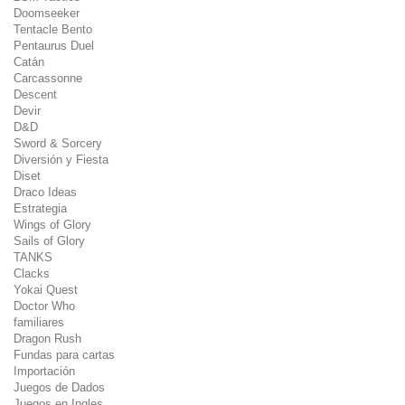
Doomseeker
Tentacle Bento
Pentaurus Duel
Catán
Carcassonne
Descent
Devir
D&D
Sword & Sorcery
Diversión y Fiesta
Diset
Draco Ideas
Estrategia
Wings of Glory
Sails of Glory
TANKS
Clacks
Yokai Quest
Doctor Who
familiares
Dragon Rush
Fundas para cartas
Importación
Juegos de Dados
Juegos en Ingles