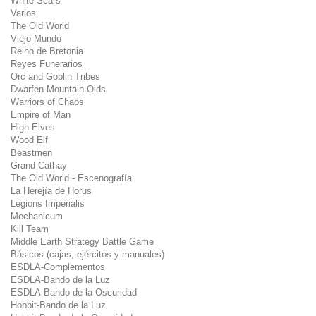
White Scars
Varios
The Old World
Viejo Mundo
Reino de Bretonia
Reyes Funerarios
Orc and Goblin Tribes
Dwarfen Mountain Olds
Warriors of Chaos
Empire of Man
High Elves
Wood Elf
Beastmen
Grand Cathay
The Old World - Escenografía
La Herejía de Horus
Legions Imperialis
Mechanicum
Kill Team
Middle Earth Strategy Battle Game
Básicos (cajas, ejércitos y manuales)
ESDLA-Complementos
ESDLA-Bando de la Luz
ESDLA-Bando de la Oscuridad
Hobbit-Bando de la Luz