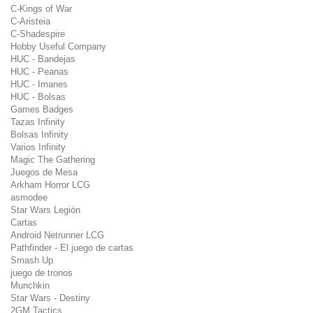
C-Kings of War
C-Aristeia
C-Shadespire
Hobby Useful Company
HUC - Bandejas
HUC - Peanas
HUC - Imanes
HUC - Bolsas
Games Badges
Tazas Infinity
Bolsas Infinity
Varios Infinity
Magic The Gathering
Juegos de Mesa
Arkham Horror LCG
asmodee
Star Wars Legión
Cartas
Android Netrunner LCG
Pathfinder - El juego de cartas
Smash Up
juego de tronos
Munchkin
Star Wars - Destiny
2GM Tactics