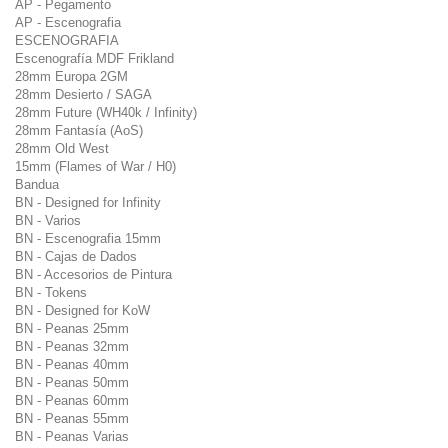
AP - Pegamento
AP - Escenografia
ESCENOGRAFIA
Escenografía MDF Frikland
28mm Europa 2GM
28mm Desierto / SAGA
28mm Future (WH40k / Infinity)
28mm Fantasía (AoS)
28mm Old West
15mm (Flames of War / H0)
Bandua
BN - Designed for Infinity
BN - Varios
BN - Escenografia 15mm
BN - Cajas de Dados
BN - Accesorios de Pintura
BN - Tokens
BN - Designed for KoW
BN - Peanas 25mm
BN - Peanas 32mm
BN - Peanas 40mm
BN - Peanas 50mm
BN - Peanas 60mm
BN - Peanas 55mm
BN - Peanas Varias