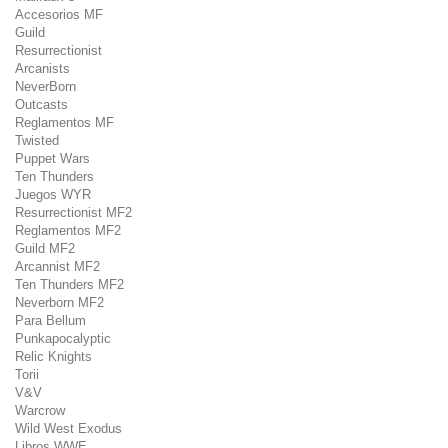
Accesorios MF
Guild
Resurrectionist
Arcanists
NeverBorn
Outcasts
Reglamentos MF
Twisted
Puppet Wars
Ten Thunders
Juegos WYR
Resurrectionist MF2
Reglamentos MF2
Guild MF2
Arcannist MF2
Ten Thunders MF2
Neverborn MF2
Para Bellum
Punkapocalyptic
Relic Knights
Torii
V&V
Warcrow
Wild West Exodus
Libros WWE