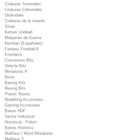
Criaturas Terrenales
Criaturas Celestiales
Otokodate
Criaturas de la muerte
Shoei
Kensei Undead
Máquinas de Guerra
Namban (Españoles)
Fantasy Football-K
Kromlech
Conversion Bits
Vehicle Bits
Miniaturas K
Brust
Basing Kits
Resing Bits
Plastic Bases
Modelling Accesories
Gaming Accesories
Bases HDF
Sector Industrial
Historical - Polish
Bases Histórico
Malifaux / Wyrd Miniatures
Malifaux 3