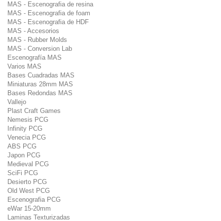
MAS - Escenografia de resina
MAS - Escenografia de foam
MAS - Escenografia de HDF
MAS - Accesorios
MAS - Rubber Molds
MAS - Conversion Lab
Escenografía MAS
Varios MAS
Bases Cuadradas MAS
Miniaturas 28mm MAS
Bases Redondas MAS
Vallejo
Plast Craft Games
Nemesis PCG
Infinity PCG
Venecia PCG
ABS PCG
Japon PCG
Medieval PCG
SciFi PCG
Desierto PCG
Old West PCG
Escenografia PCG
eWar 15-20mm
Laminas Texturizadas