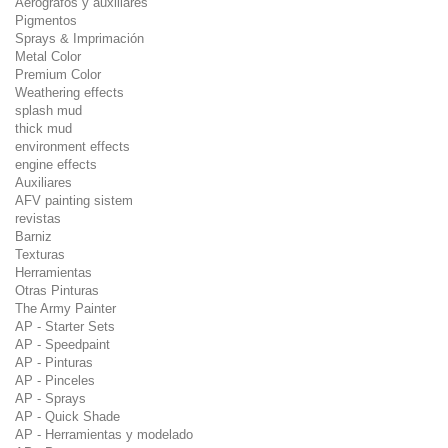
Aerógrafos y auxiliares
Pigmentos
Sprays & Imprimación
Metal Color
Premium Color
Weathering effects
splash mud
thick mud
environment effects
engine effects
Auxiliares
AFV painting sistem
revistas
Barniz
Texturas
Herramientas
Otras Pinturas
The Army Painter
AP - Starter Sets
AP - Speedpaint
AP - Pinturas
AP - Pinceles
AP - Sprays
AP - Quick Shade
AP - Herramientas y modelado