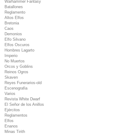
Warhammer Fantasy
Batallones
Reglamento
Altos Elfos
Bretonia
Caos
Demonios
Elfo Silvano
Elfos Oscuros
Hombres Lagarto
Imperio
No Muertos
Orcos y Goblins
Reinos Ogros
Skaven
Reyes Funerarios-old
Escenografia
Varios
Revista White Dwarf
El Señor de los Anillos
Ejércitos
Reglamentos
Elfos
Enanos
Minas Tirith