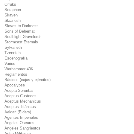
Orruks
Seraphon
Skaven
Slaanesh
Slaves to Darkness
Sons of Behemat
Soulblight Gravelords
Stormcast Eternals
Sylvaneth
Tzeentch
Escenografía
Varios
Warhammer 40K
Reglamentos
Básicos (cajas y ejércitos)
Apocalypse
Adepta Sororitas
Adeptus Custodes
Adeptus Mechanicus
Adeptus Titánicus
Aeldari (Eldars)
Agentes Imperiales
Ángeles Oscuros
Ángeles Sangrientos
Astra Militarum