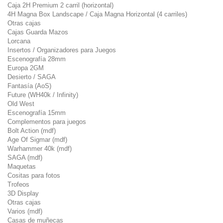
Caja 2H Premium 2 carril (horizontal)
4H Magna Box Landscape / Caja Magna Horizontal (4 carriles)
Otras cajas
Cajas Guarda Mazos
Lorcana
Insertos / Organizadores para Juegos
Escenografía 28mm
Europa 2GM
Desierto / SAGA
Fantasía (AoS)
Future (WH40k / Infinity)
Old West
Escenografía 15mm
Complementos para juegos
Bolt Action (mdf)
Age Of Sigmar (mdf)
Warhammer 40k (mdf)
SAGA (mdf)
Maquetas
Cositas para fotos
Trofeos
3D Display
Otras cajas
Varios (mdf)
Casas de muñecas