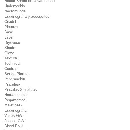
Hobbit-Bando de la Oscuridad
Underworlds
Necromunda
Escenografía y accesorios
Citadel-
Pinturas
Base
Layer
Dry/Seco
Shade
Glaze
Textura
Technical
Contrast
Set de Pintura-
Imprimación
Pinceles-
Pinceles Sintéticos
Herramientas-
Pegamentos-
Maletines-
Escenografia-
Varios GW-
Juegos GW
Blood Bowl