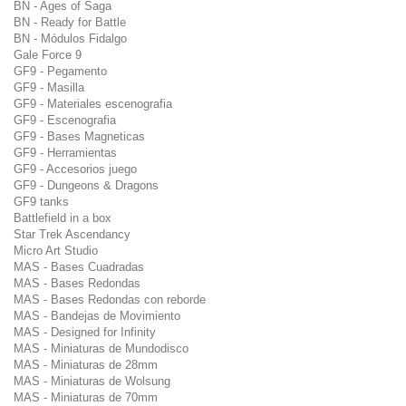
BN - Ages of Saga
BN - Ready for Battle
BN - Módulos Fidalgo
Gale Force 9
GF9 - Pegamento
GF9 - Masilla
GF9 - Materiales escenografia
GF9 - Escenografia
GF9 - Bases Magneticas
GF9 - Herramientas
GF9 - Accesorios juego
GF9 - Dungeons & Dragons
GF9 tanks
Battlefield in a box
Star Trek Ascendancy
Micro Art Studio
MAS - Bases Cuadradas
MAS - Bases Redondas
MAS - Bases Redondas con reborde
MAS - Bandejas de Movimiento
MAS - Designed for Infinity
MAS - Miniaturas de Mundodisco
MAS - Miniaturas de 28mm
MAS - Miniaturas de Wolsung
MAS - Miniaturas de 70mm