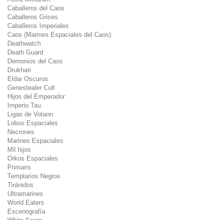
Caballeros del Caos
Caballeros Grises
Caballeros Imperiales
Caos (Marines Espaciales del Caos)
Deathwatch
Death Guard
Demonios del Caos
Drukhari
Eldar Oscuros
Genestealer Cult
Hijos del Emperador
Imperio Tau
Ligas de Votann
Lobos Espaciales
Necrones
Marines Espaciales
Mil hijos
Orkos Espaciales
Primaris
Templarios Negros
Tiránidos
Ultramarines
World Eaters
Escenografía