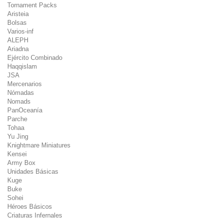
Tornament Packs
Aristeia
Bolsas
Varios-inf
ALEPH
Ariadna
Ejército Combinado
Haqqislam
JSA
Mercenarios
Nómadas
Nomads
PanOceanía
Parche
Tohaa
Yu Jing
Knightmare Miniatures
Kensei
Army Box
Unidades Básicas
Kuge
Buke
Sohei
Héroes Básicos
Criaturas Infernales