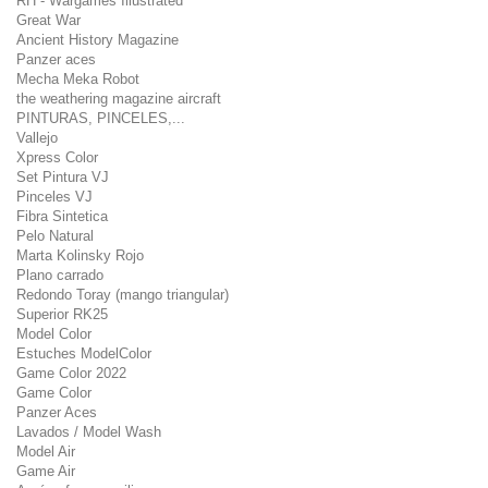
RH - Wargames Illustrated
Great War
Ancient History Magazine
Panzer aces
Mecha Meka Robot
the weathering magazine aircraft
PINTURAS, PINCELES,...
Vallejo
Xpress Color
Set Pintura VJ
Pinceles VJ
Fibra Sintetica
Pelo Natural
Marta Kolinsky Rojo
Plano carrado
Redondo Toray (mango triangular)
Superior RK25
Model Color
Estuches ModelColor
Game Color 2022
Game Color
Panzer Aces
Lavados / Model Wash
Model Air
Game Air