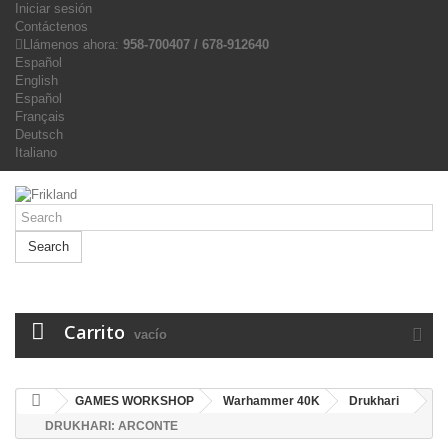
Iniciar sesión
Contáctenos
Llámenos ahora:
958-700407 / 678-912640
Español
English
Español
Français
Deutsch
Italiano
Search
Carrito
vacío
GAMES WORKSHOP
Warhammer 40K
Drukhari
DRUKHARI: ARCONTE