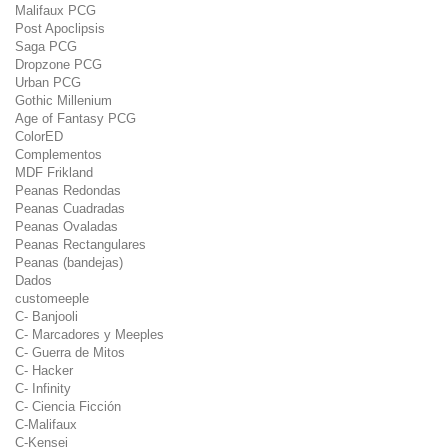
Malifaux PCG
Post Apoclipsis
Saga PCG
Dropzone PCG
Urban PCG
Gothic Millenium
Age of Fantasy PCG
ColorED
Complementos
MDF Frikland
Peanas Redondas
Peanas Cuadradas
Peanas Ovaladas
Peanas Rectangulares
Peanas (bandejas)
Dados
customeeple
C- Banjooli
C- Marcadores y Meeples
C- Guerra de Mitos
C- Hacker
C- Infinity
C- Ciencia Ficción
C-Malifaux
C-Kensei