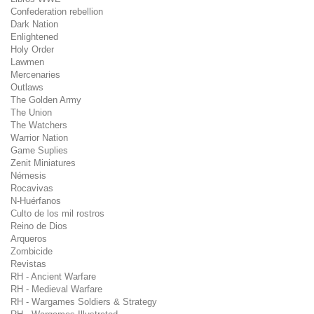
Confederation rebellion
Dark Nation
Enlightened
Holy Order
Lawmen
Mercenaries
Outlaws
The Golden Army
The Union
The Watchers
Warrior Nation
Game Suplies
Zenit Miniatures
Némesis
Rocavivas
N-Huérfanos
Culto de los mil rostros
Reino de Dios
Arqueros
Zombicide
Revistas
RH - Ancient Warfare
RH - Medieval Warfare
RH - Wargames Soldiers & Strategy