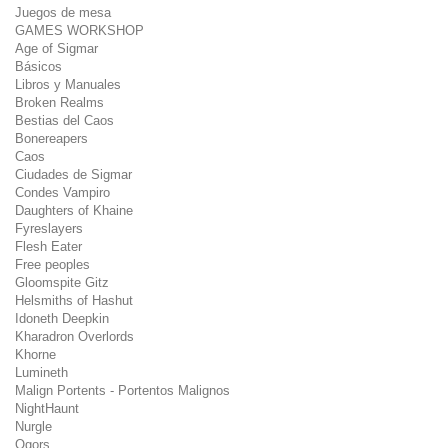
Juegos de mesa
GAMES WORKSHOP
Age of Sigmar
Básicos
Libros y Manuales
Broken Realms
Bestias del Caos
Bonereapers
Caos
Ciudades de Sigmar
Condes Vampiro
Daughters of Khaine
Fyreslayers
Flesh Eater
Free peoples
Gloomspite Gitz
Helsmiths of Hashut
Idoneth Deepkin
Kharadron Overlords
Khorne
Lumineth
Malign Portents - Portentos Malignos
NightHaunt
Nurgle
Ogors