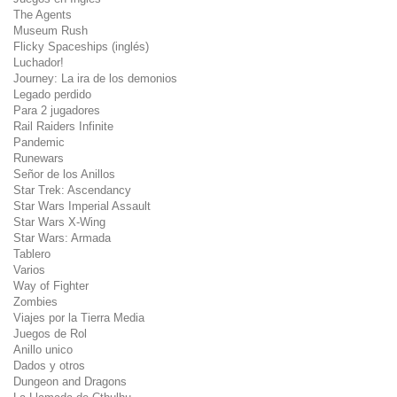
The Agents
Museum Rush
Flicky Spaceships (inglés)
Luchador!
Journey: La ira de los demonios
Legado perdido
Para 2 jugadores
Rail Raiders Infinite
Pandemic
Runewars
Señor de los Anillos
Star Trek: Ascendancy
Star Wars Imperial Assault
Star Wars X-Wing
Star Wars: Armada
Tablero
Varios
Way of Fighter
Zombies
Viajes por la Tierra Media
Juegos de Rol
Anillo unico
Dados y otros
Dungeon and Dragons