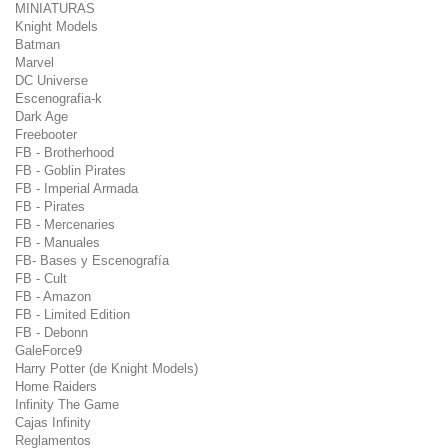
MINIATURAS
Knight Models
Batman
Marvel
DC Universe
Escenografia-k
Dark Age
Freebooter
FB - Brotherhood
FB - Goblin Pirates
FB - Imperial Armada
FB - Pirates
FB - Mercenaries
FB - Manuales
FB- Bases y Escenografía
FB - Cult
FB - Amazon
FB - Limited Edition
FB - Debonn
GaleForce9
Harry Potter (de Knight Models)
Home Raiders
Infinity The Game
Cajas Infinity
Reglamentos