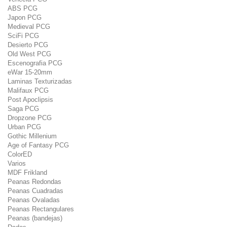
ABS PCG
Japon PCG
Medieval PCG
SciFi PCG
Desierto PCG
Old West PCG
Escenografia PCG
eWar 15-20mm
Laminas Texturizadas
Malifaux PCG
Post Apoclipsis
Saga PCG
Dropzone PCG
Urban PCG
Gothic Millenium
Age of Fantasy PCG
ColorED
Varios
MDF Frikland
Peanas Redondas
Peanas Cuadradas
Peanas Ovaladas
Peanas Rectangulares
Peanas (bandejas)