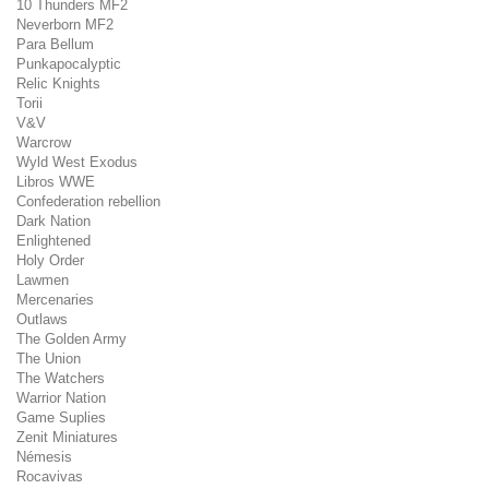
10 Thunders MF2
Neverborn MF2
Para Bellum
Punkapocalyptic
Relic Knights
Torii
V&V
Warcrow
Wyld West Exodus
Libros WWE
Confederation rebellion
Dark Nation
Enlightened
Holy Order
Lawmen
Mercenaries
Outlaws
The Golden Army
The Union
The Watchers
Warrior Nation
Game Suplies
Zenit Miniatures
Némesis
Rocavivas