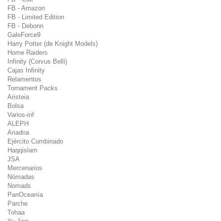
FB - Amazon
FB - Limited Edition
FB - Debonn
GaleForce9
Harry Potter (de Knight Models)
Home Raiders
Infinity (Corvus Belli)
Cajas Infinity
Relamentos
Tornament Packs
Aristeia
Bolsa
Varios-inf
ALEPH
Ariadna
Ejército Combinado
Haqqislam
JSA
Mercenarios
Nómadas
Nomads
PanOceanía
Parche
Tohaa