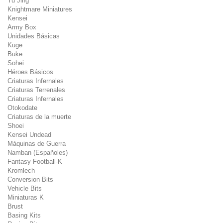
Yu Jing
Knightmare Miniatures
Kensei
Army Box
Unidades Básicas
Kuge
Buke
Sohei
Héroes Básicos
Criaturas Infernales
Criaturas Terrenales
Criaturas Infernales
Otokodate
Criaturas de la muerte
Shoei
Kensei Undead
Máquinas de Guerra
Namban (Españoles)
Fantasy Football-K
Kromlech
Conversion Bits
Vehicle Bits
Miniaturas K
Brust
Basing Kits