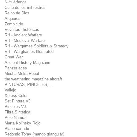
N-Huérfanos
Culto de los mil rostros
Reino de Dios
Arqueros
Zombicide
Revistas Históricas
RH - Ancient Warfare
RH - Medieval Warfare
RH - Wargames Soldiers & Strategy
RH - Warghames Illustrated
Great War
Ancient History Magazine
Panzer aces
Mecha Meka Robot
the weathering magazine aircraft
PINTURAS, PINCELES,...
Vallejo
Xpress Color
Set Pintura VJ
Pinceles VJ
Fibra Sintetica
Pelo Natural
Marta Kolinsky Rojo
Plano carrado
Redondo Toray (mango triangular)