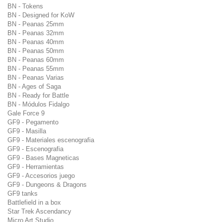
BN - Tokens
BN - Designed for KoW
BN - Peanas 25mm
BN - Peanas 32mm
BN - Peanas 40mm
BN - Peanas 50mm
BN - Peanas 60mm
BN - Peanas 55mm
BN - Peanas Varias
BN - Ages of Saga
BN - Ready for Battle
BN - Módulos Fidalgo
Gale Force 9
GF9 - Pegamento
GF9 - Masilla
GF9 - Materiales escenografia
GF9 - Escenografia
GF9 - Bases Magneticas
GF9 - Herramientas
GF9 - Accesorios juego
GF9 - Dungeons & Dragons
GF9 tanks
Battlefield in a box
Star Trek Ascendancy
Micro Art Studio