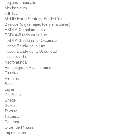
Legions Imperialis
Mechanicum
Kill Team
Middle Earth Strategy Battle Game
Básicos (cajas, ejércitos y manuales)
ESDLA-Complementos
ESDLA-Bando de la Luz
ESDLA-Bando de la Oscuridad
Hobbit-Bando de la Luz
Hobbit-Bando de la Oscuridad
Underworlds
Necromunda
Escenografía y accesorios
Citadel-
Pinturas
Base
Layer
Dry/Seco
Shade
Glaze
Textura
Techncal
Contrast
C-Set de Pintura
Imprimación