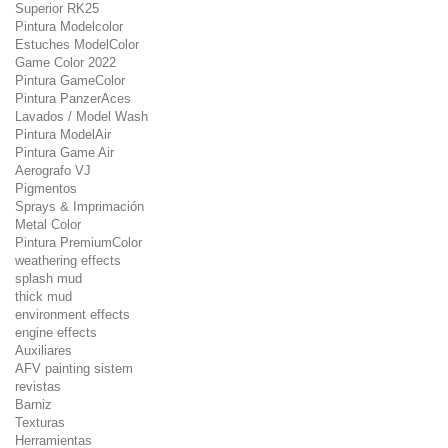
Superior RK25
Pintura Modelcolor
Estuches ModelColor
Game Color 2022
Pintura GameColor
Pintura PanzerAces
Lavados / Model Wash
Pintura ModelAir
Pintura Game Air
Aerografo VJ
Pigmentos
Sprays & Imprimación
Metal Color
Pintura PremiumColor
weathering effects
splash mud
thick mud
environment effects
engine effects
Auxiliares
AFV painting sistem
revistas
Barniz
Texturas
Herramientas