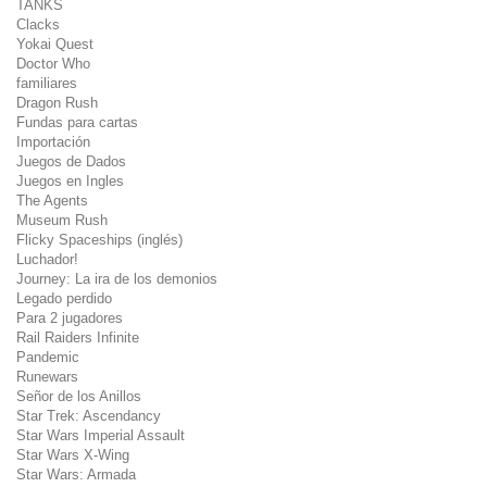
TANKS
Clacks
Yokai Quest
Doctor Who
familiares
Dragon Rush
Fundas para cartas
Importación
Juegos de Dados
Juegos en Ingles
The Agents
Museum Rush
Flicky Spaceships (inglés)
Luchador!
Journey: La ira de los demonios
Legado perdido
Para 2 jugadores
Rail Raiders Infinite
Pandemic
Runewars
Señor de los Anillos
Star Trek: Ascendancy
Star Wars Imperial Assault
Star Wars X-Wing
Star Wars: Armada