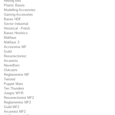
Resing Bits
Plastic Bases
Modelling Accesories
Gaming Accesories
Bases HDF
Sector Industrial
Historical - Polish
Bases Histórico
Malifaux
Malifaux 3
Accesorios MF
Guild
Resurrectionist
Arcanists
NeverBorn
Outcasts
Reglamentos MF
Twisted
Puppet Wars
Ten Thunders
Juegos WYR
Resurrectionist MF2
Reglamentos MF2
Guild MF2
Arcannist MF2