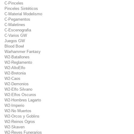
C-Pinceles
Pinceles Sintéticos
C-Material Modelismo
C-Pegamentos
C-Maletines
C-Escenografia
C-Varios GW
Juegos GW
Blood Bowl
Warhammer Fantasy
W2-Batallones
W2-Reglamento
W2-AltoElfo
W2-Bretonia
W2-Caos
W2-Demonios
W2-Elfo Silvano
W2-Elfos Oscuros
W2-Hombres Lagarto
W2-Imperio
W2-No Muertos
W2-Orcos y Goblins
W2-Reinos Ogros
W2-Skaven
W2-Reyes Funerarios