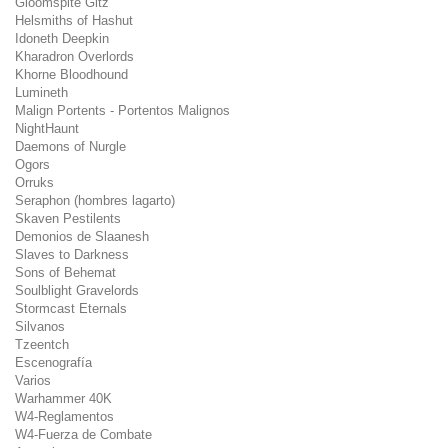
Gloomspite Gitz
Helsmiths of Hashut
Idoneth Deepkin
Kharadron Overlords
Khorne Bloodhound
Lumineth
Malign Portents - Portentos Malignos
NightHaunt
Daemons of Nurgle
Ogors
Orruks
Seraphon (hombres lagarto)
Skaven Pestilents
Demonios de Slaanesh
Slaves to Darkness
Sons of Behemat
Soulblight Gravelords
Stormcast Eternals
Silvanos
Tzeentch
Escenografía
Varios
Warhammer 40K
W4-Reglamentos
W4-Fuerza de Combate