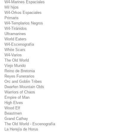
W4-Marines Espaciales
Mil hijos
W4-Orkos Espaciales
Primaris
W4-Templarios Negros
W4-Tiránidos
Ultramarines
World Eaters
W4-Escenografía
White Scars
W4-Varios
The Old World
Viejo Mundo
Reino de Bretonia
Reyes Funerarios
Orc and Goblin Tribes
Dwarfen Mountain Olds
Warriors of Chaos
Empire of Man
High Elves
Wood Elf
Beastmen
Grand Cathay
The Old World - Escenografía
La Herejía de Horus