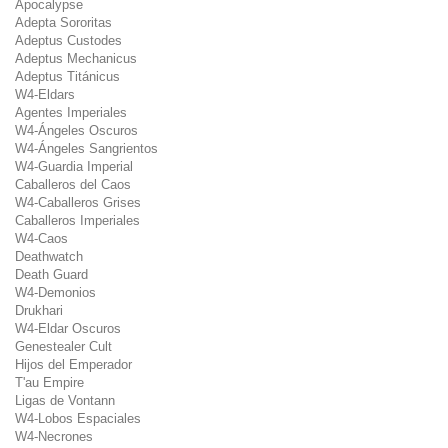
Apocalypse
Adepta Sororitas
Adeptus Custodes
Adeptus Mechanicus
Adeptus Titánicus
W4-Eldars
Agentes Imperiales
W4-Ángeles Oscuros
W4-Ángeles Sangrientos
W4-Guardia Imperial
Caballeros del Caos
W4-Caballeros Grises
Caballeros Imperiales
W4-Caos
Deathwatch
Death Guard
W4-Demonios
Drukhari
W4-Eldar Oscuros
Genestealer Cult
Hijos del Emperador
T'au Empire
Ligas de Vontann
W4-Lobos Espaciales
W4-Necrones