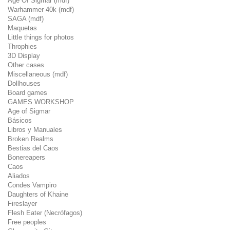
Age Of Sigmar (mdf)
Warhammer 40k (mdf)
SAGA (mdf)
Maquetas
Little things for photos
Throphies
3D Display
Other cases
Miscellaneous (mdf)
Dollhouses
Board games
GAMES WORKSHOP
Age of Sigmar
Básicos
Libros y Manuales
Broken Realms
Bestias del Caos
Bonereapers
Caos
Aliados
Condes Vampiro
Daughters of Khaine
Fireslayer
Flesh Eater (Necrófagos)
Free peoples