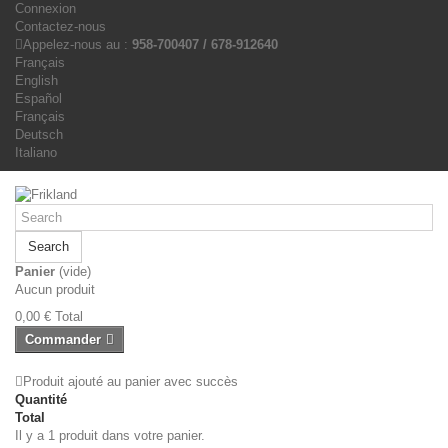
Connexion
Contactez-nous
Appelez-nous au :
958-700407 / 678-912640
Français
English
Español
Français
Deutsch
Italiano
Search
Panier
(vide)
Aucun produit
0,00 €
Total
Commander
Produit ajouté au panier avec succès
Quantité
Total
Il y a 1 produit dans votre panier.