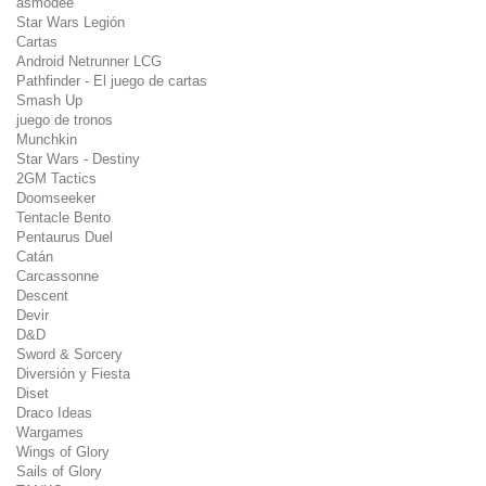
asmodee
Star Wars Legión
Cartas
Android Netrunner LCG
Pathfinder - El juego de cartas
Smash Up
juego de tronos
Munchkin
Star Wars - Destiny
2GM Tactics
Doomseeker
Tentacle Bento
Pentaurus Duel
Catán
Carcassonne
Descent
Devir
D&D
Sword & Sorcery
Diversión y Fiesta
Diset
Draco Ideas
Wargames
Wings of Glory
Sails of Glory