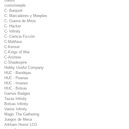
Dados
customeeple
C- Banjooli
C- Marcadores y Meeples
C- Guerra de Mitos
C- Hacker
C- Infinity
C- Ciencia Ficción
C-Malifaux
C-Kensei
C-Kings of War
C-Aristeia
C-Shadespire
Hobby Useful Company
HUC - Bandejas
HUC - Peanas
HUC - Imanes
HUC - Bolsas
Games Badges
Tazas Infinity
Bolsas Infinity
Varios Infinity
Magic The Gathering
Juegos de Mesa
Arkham Horror LCG