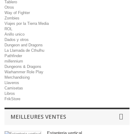
Tablero
Otros
Way of Fighter
Zombies
Viajes por la Tierra Media
ROL
Anillo unico
Dados y otros
Dungeon and Dragons
La Llamada de Cthulhu
Pathfinder
millennium
Dungeons & Dragons
Warhammer Role Play
Merchandising
Llaveros
Camisetas
Libros
FrikStore
MEILLEURES VENTES
Estanteria vertical