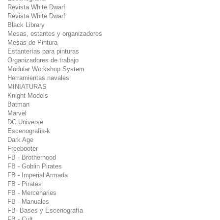
Revista White Dwarf
Revista White Dwarf
Black Library
Mesas, estantes y organizadores
Mesas de Pintura
Estanterías para pinturas
Organizadores de trabajo
Modular Workshop System
Herramientas navales
MINIATURAS
Knight Models
Batman
Marvel
DC Universe
Escenografia-k
Dark Age
Freebooter
FB - Brotherhood
FB - Goblin Pirates
FB - Imperial Armada
FB - Pirates
FB - Mercenaries
FB - Manuales
FB- Bases y Escenografía
FB - Cult