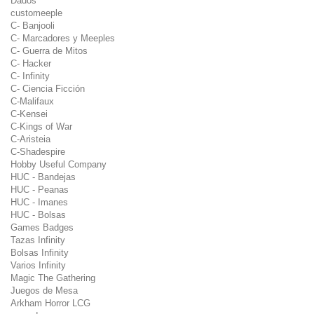
Dados
customeeple
C- Banjooli
C- Marcadores y Meeples
C- Guerra de Mitos
C- Hacker
C- Infinity
C- Ciencia Ficción
C-Malifaux
C-Kensei
C-Kings of War
C-Aristeia
C-Shadespire
Hobby Useful Company
HUC - Bandejas
HUC - Peanas
HUC - Imanes
HUC - Bolsas
Games Badges
Tazas Infinity
Bolsas Infinity
Varios Infinity
Magic The Gathering
Juegos de Mesa
Arkham Horror LCG