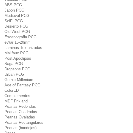
ABS PCG
Japon PCG
Medieval PCG
SciFi PCG
Desierto PCG
Old West PCG
Escenografia PCG
eWar 15-20mm
Laminas Texturizadas
Malifaux PCG
Post Apoclipsis
Saga PCG
Dropzone PCG
Urban PCG
Gothic Millenium
Age of Fantasy PCG
ColorED
Complementos
MDF Frikland
Peanas Redondas
Peanas Cuadradas
Peanas Ovaladas
Peanas Rectangulares
Peanas (bandejas)