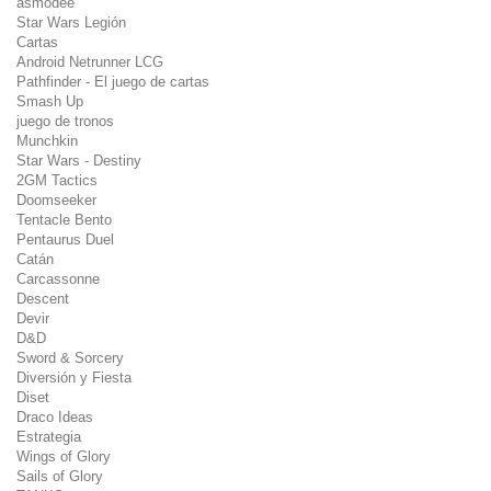
asmodee
Star Wars Legión
Cartas
Android Netrunner LCG
Pathfinder - El juego de cartas
Smash Up
juego de tronos
Munchkin
Star Wars - Destiny
2GM Tactics
Doomseeker
Tentacle Bento
Pentaurus Duel
Catán
Carcassonne
Descent
Devir
D&D
Sword & Sorcery
Diversión y Fiesta
Diset
Draco Ideas
Estrategia
Wings of Glory
Sails of Glory