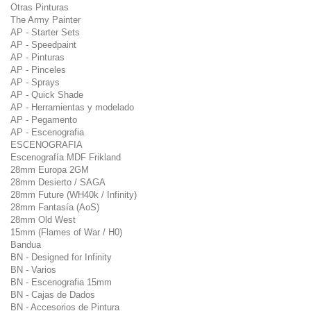
Otras Pinturas
The Army Painter
AP - Starter Sets
AP - Speedpaint
AP - Pinturas
AP - Pinceles
AP - Sprays
AP - Quick Shade
AP - Herramientas y modelado
AP - Pegamento
AP - Escenografia
ESCENOGRAFIA
Escenografía MDF Frikland
28mm Europa 2GM
28mm Desierto / SAGA
28mm Future (WH40k / Infinity)
28mm Fantasía (AoS)
28mm Old West
15mm (Flames of War / H0)
Bandua
BN - Designed for Infinity
BN - Varios
BN - Escenografia 15mm
BN - Cajas de Dados
BN - Accesorios de Pintura