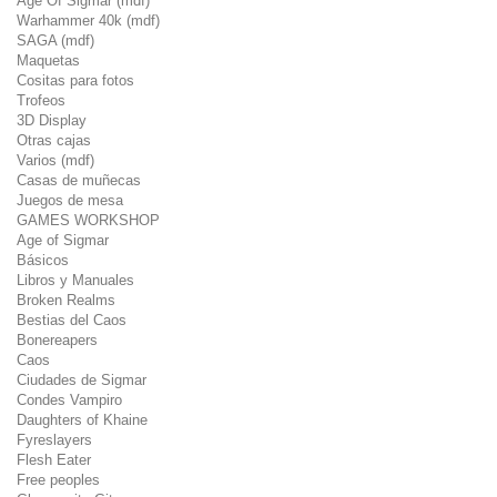
Age Of Sigmar (mdf)
Warhammer 40k (mdf)
SAGA (mdf)
Maquetas
Cositas para fotos
Trofeos
3D Display
Otras cajas
Varios (mdf)
Casas de muñecas
Juegos de mesa
GAMES WORKSHOP
Age of Sigmar
Básicos
Libros y Manuales
Broken Realms
Bestias del Caos
Bonereapers
Caos
Ciudades de Sigmar
Condes Vampiro
Daughters of Khaine
Fyreslayers
Flesh Eater
Free peoples