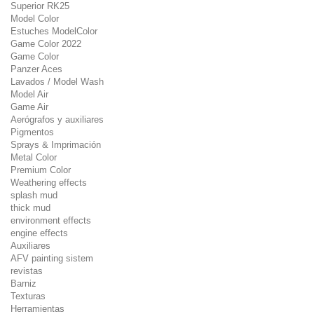
Superior RK25
Model Color
Estuches ModelColor
Game Color 2022
Game Color
Panzer Aces
Lavados / Model Wash
Model Air
Game Air
Aerógrafos y auxiliares
Pigmentos
Sprays & Imprimación
Metal Color
Premium Color
Weathering effects
splash mud
thick mud
environment effects
engine effects
Auxiliares
AFV painting sistem
revistas
Barniz
Texturas
Herramientas