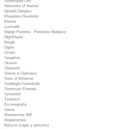
Gloomspite Gitz
Helsmiths of Hashut
Idoneth Deepkin
Kharadron Overlords
Khorne
Lumineth
Malign Portents - Portentos Malignos
NightHaunt
Nurgle
Ogors
Orruks
Seraphon
Skaven
Slaanesh
Slaves to Darkness
Sons of Behemat
Soulblight Gravelords
Stormcast Eternals
Sylvaneth
Tzeentch
Escenografía
Varios
Warhammer 40K
Reglamentos
Básicos (cajas y ejércitos)