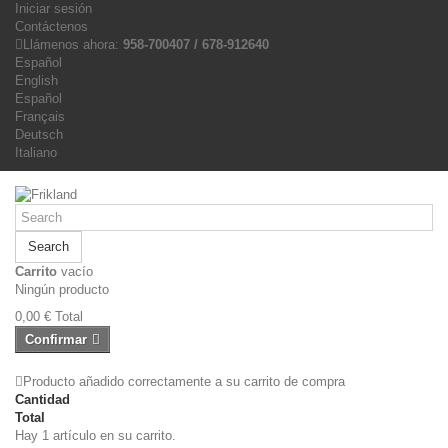
Iniciar sesión
Contáctenos
Llámenos ahora:
958-700407 / 678-912640
Español
English
Español
Français
Deutsch
Italiano
Search
Carrito
vacío
Ningún producto
0,00 €
Total
Confirmar
Producto añadido correctamente a su carrito de compra
Cantidad
Total
Hay 1 artículo en su carrito.