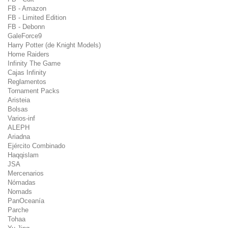
FB - Amazon
FB - Limited Edition
FB - Debonn
GaleForce9
Harry Potter (de Knight Models)
Home Raiders
Infinity The Game
Cajas Infinity
Reglamentos
Tornament Packs
Aristeia
Bolsas
Varios-inf
ALEPH
Ariadna
Ejército Combinado
Haqqislam
JSA
Mercenarios
Nómadas
Nomads
PanOceanía
Parche
Tohaa