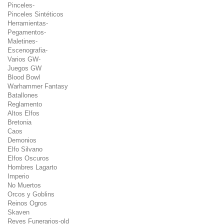
Pinceles-
Pinceles Sintéticos
Herramientas-
Pegamentos-
Maletines-
Escenografia-
Varios GW-
Juegos GW
Blood Bowl
Warhammer Fantasy
Batallones
Reglamento
Altos Elfos
Bretonia
Caos
Demonios
Elfo Silvano
Elfos Oscuros
Hombres Lagarto
Imperio
No Muertos
Orcos y Goblins
Reinos Ogros
Skaven
Reyes Funerarios-old