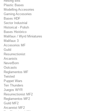
Resing Bits
Plastic Bases
Modelling Accesories
Gaming Accesories
Bases HDF
Sector Industrial
Historical - Polish
Bases Histórico
Malifaux / Wyrd Miniatures
Malifaux 3
Accesorios MF
Guild
Resurrectionist
Arcanists
NeverBorn
Outcasts
Reglamentos MF
Twisted
Puppet Wars
Ten Thunders
Juegos WYR
Resurrectionist MF2
Reglamentos MF2
Guild MF2
Arcannist MF2