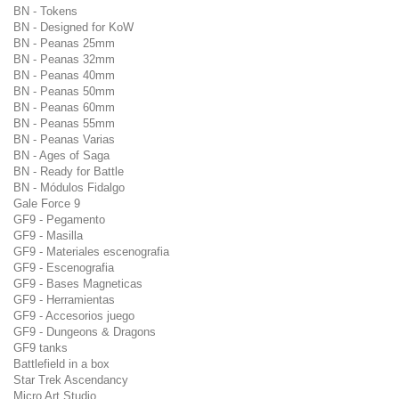
BN - Tokens
BN - Designed for KoW
BN - Peanas 25mm
BN - Peanas 32mm
BN - Peanas 40mm
BN - Peanas 50mm
BN - Peanas 60mm
BN - Peanas 55mm
BN - Peanas Varias
BN - Ages of Saga
BN - Ready for Battle
BN - Módulos Fidalgo
Gale Force 9
GF9 - Pegamento
GF9 - Masilla
GF9 - Materiales escenografia
GF9 - Escenografia
GF9 - Bases Magneticas
GF9 - Herramientas
GF9 - Accesorios juego
GF9 - Dungeons & Dragons
GF9 tanks
Battlefield in a box
Star Trek Ascendancy
Micro Art Studio