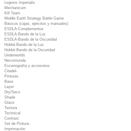
Legions Imperialis
Mechanicum
Kill Team
Middle Earth Strategy Battle Game
Básicos (cajas, ejércitos y manuales)
ESDLA-Complementos
ESDLA-Bando de la Luz
ESDLA-Bando de la Oscuridad
Hobbit-Bando de la Luz
Hobbit-Bando de la Oscuridad
Underworlds
Necromunda
Escenografía y accesorios
Citadel-
Pinturas
Base
Layer
Dry/Seco
Shade
Glaze
Textura
Technical
Contrast
Set de Pintura-
Imprimación