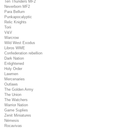
Ten Thunders MF2
Neverborn MF2
Para Bellum
Punkapocalyptic
Relic Knights
Torii
V&V
Warcrow
Wild West Exodus
Libros WWE
Confederation rebellion
Dark Nation
Enlightened
Holy Order
Lawmen
Mercenaries
Outlaws
The Golden Army
The Union
The Watchers
Warrior Nation
Game Suplies
Zenit Miniatures
Némesis
Rocavivas