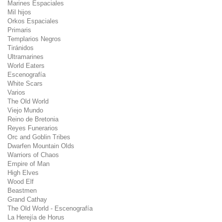
Marines Espaciales
Mil hijos
Orkos Espaciales
Primaris
Templarios Negros
Tiránidos
Ultramarines
World Eaters
Escenografía
White Scars
Varios
The Old World
Viejo Mundo
Reino de Bretonia
Reyes Funerarios
Orc and Goblin Tribes
Dwarfen Mountain Olds
Warriors of Chaos
Empire of Man
High Elves
Wood Elf
Beastmen
Grand Cathay
The Old World - Escenografía
La Herejía de Horus