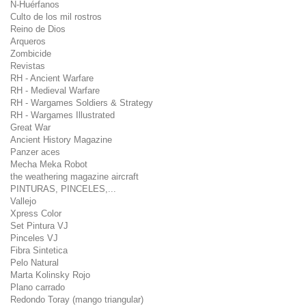
N-Huérfanos
Culto de los mil rostros
Reino de Dios
Arqueros
Zombicide
Revistas
RH - Ancient Warfare
RH - Medieval Warfare
RH - Wargames Soldiers & Strategy
RH - Wargames Illustrated
Great War
Ancient History Magazine
Panzer aces
Mecha Meka Robot
the weathering magazine aircraft
PINTURAS, PINCELES,...
Vallejo
Xpress Color
Set Pintura VJ
Pinceles VJ
Fibra Sintetica
Pelo Natural
Marta Kolinsky Rojo
Plano carrado
Redondo Toray (mango triangular)