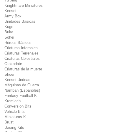
Yu Jing
Knightmare Miniatures
Kensei
Army Box
Unidades Básicas
Kuge
Buke
Sohei
Héroes Básicos
Criaturas Infernales
Criaturas Terrenales
Criaturas Celestiales
Otokodate
Criaturas de la muerte
Shoei
Kensei Undead
Máquinas de Guerra
Namban (Españoles)
Fantasy Football-K
Kromlech
Conversion Bits
Vehicle Bits
Miniaturas K
Brust
Basing Kits