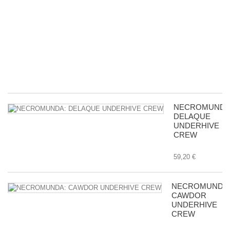
y
pa
d
ac
c
m
in
8,
NECROMUNDA
DELAQUE
UNDERHIVE
CREW
59,20 €
NECROMUNDA
CAWDOR
UNDERHIVE
CREW