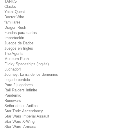
TANKS
Clacks
Yokai Quest
Doctor Who
familiares
Dragon Rush
Fundas para cartas
Importación
Juegos de Dados
Juegos en Ingles
The Agents
Museum Rush
Flicky Spaceships (inglés)
Luchador!
Journey: La ira de los demonios
Legado perdido
Para 2 jugadores
Rail Raiders Infinite
Pandemic
Runewars
Señor de los Anillos
Star Trek: Ascendancy
Star Wars Imperial Assault
Star Wars X-Wing
Star Wars: Armada