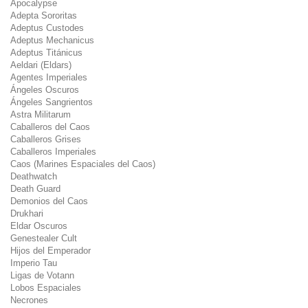
Apocalypse
Adepta Sororitas
Adeptus Custodes
Adeptus Mechanicus
Adeptus Titánicus
Aeldari (Eldars)
Agentes Imperiales
Ángeles Oscuros
Ángeles Sangrientos
Astra Militarum
Caballeros del Caos
Caballeros Grises
Caballeros Imperiales
Caos (Marines Espaciales del Caos)
Deathwatch
Death Guard
Demonios del Caos
Drukhari
Eldar Oscuros
Genestealer Cult
Hijos del Emperador
Imperio Tau
Ligas de Votann
Lobos Espaciales
Necrones