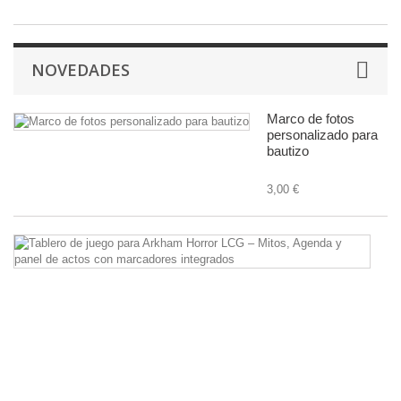
NOVEDADES
Marco de fotos
personalizado para
bautizo
3,00 €
Ta
d
ju
pa
A
Ho
L
–
Mi
A