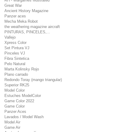
RH - Wargames Illustrated
Great War
Ancient History Magazine
Panzer aces
Mecha Meka Robot
the weathering magazine aircraft
PINTURAS, PINCELES,...
Vallejo
Xpress Color
Set Pintura VJ
Pinceles VJ
Fibra Sintetica
Pelo Natural
Marta Kolinsky Rojo
Plano carrado
Redondo Toray (mango triangular)
Superior RK25
Model Color
Estuches ModelColor
Game Color 2022
Game Color
Panzer Aces
Lavados / Model Wash
Model Air
Game Air