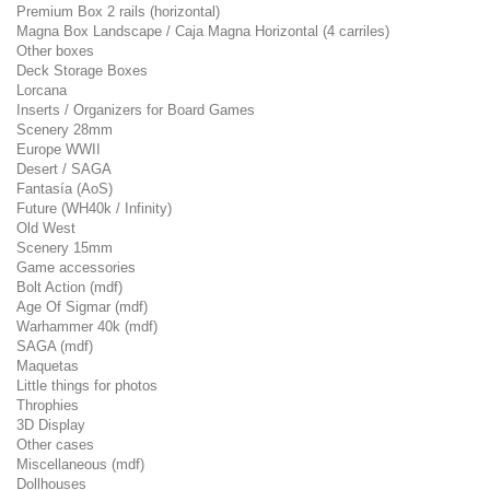
Premium Box 2 rails (horizontal)
Magna Box Landscape / Caja Magna Horizontal (4 carriles)
Other boxes
Deck Storage Boxes
Lorcana
Inserts / Organizers for Board Games
Scenery 28mm
Europe WWII
Desert / SAGA
Fantasía (AoS)
Future (WH40k / Infinity)
Old West
Scenery 15mm
Game accessories
Bolt Action (mdf)
Age Of Sigmar (mdf)
Warhammer 40k (mdf)
SAGA (mdf)
Maquetas
Little things for photos
Throphies
3D Display
Other cases
Miscellaneous (mdf)
Dollhouses