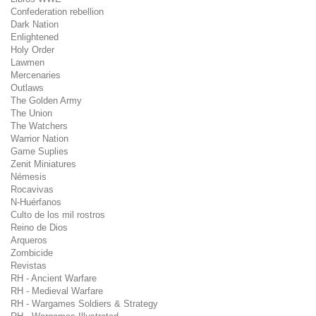
Confederation rebellion
Dark Nation
Enlightened
Holy Order
Lawmen
Mercenaries
Outlaws
The Golden Army
The Union
The Watchers
Warrior Nation
Game Suplies
Zenit Miniatures
Némesis
Rocavivas
N-Huérfanos
Culto de los mil rostros
Reino de Dios
Arqueros
Zombicide
Revistas
RH - Ancient Warfare
RH - Medieval Warfare
RH - Wargames Soldiers & Strategy