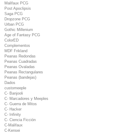
Malifaux PCG
Post Apoclipsis
Saga PCG
Dropzone PCG
Urban PCG
Gothic Millenium
Age of Fantasy PCG
ColorED
Complementos
MDF Frikland
Peanas Redondas
Peanas Cuadradas
Peanas Ovaladas
Peanas Rectangulares
Peanas (bandejas)
Dados
customeeple
C- Banjooli
C- Marcadores y Meeples
C- Guerra de Mitos
C- Hacker
C- Infinity
C- Ciencia Ficción
C-Malifaux
C-Kensei