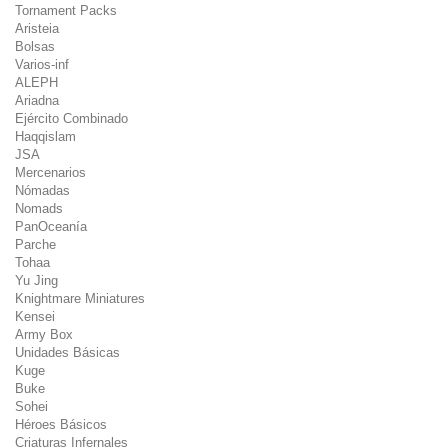
Tornament Packs
Aristeia
Bolsas
Varios-inf
ALEPH
Ariadna
Ejército Combinado
Haqqislam
JSA
Mercenarios
Nómadas
Nomads
PanOceanía
Parche
Tohaa
Yu Jing
Knightmare Miniatures
Kensei
Army Box
Unidades Básicas
Kuge
Buke
Sohei
Héroes Básicos
Criaturas Infernales