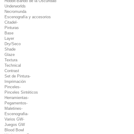
Hobbit-Bando de la Oscuridad
Underworlds
Necromunda
Escenografía y accesorios
Citadel-
Pinturas
Base
Layer
Dry/Seco
Shade
Glaze
Textura
Technical
Contrast
Set de Pintura-
Imprimación
Pinceles-
Pinceles Sintéticos
Herramientas-
Pegamentos-
Maletines-
Escenografia-
Varios GW-
Juegos GW
Blood Bowl