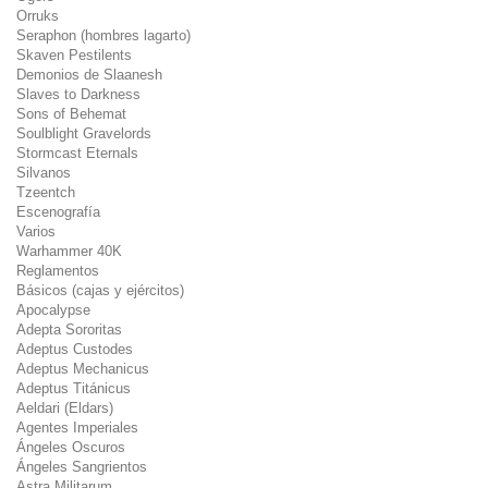
Orruks
Seraphon (hombres lagarto)
Skaven Pestilents
Demonios de Slaanesh
Slaves to Darkness
Sons of Behemat
Soulblight Gravelords
Stormcast Eternals
Silvanos
Tzeentch
Escenografía
Varios
Warhammer 40K
Reglamentos
Básicos (cajas y ejércitos)
Apocalypse
Adepta Sororitas
Adeptus Custodes
Adeptus Mechanicus
Adeptus Titánicus
Aeldari (Eldars)
Agentes Imperiales
Ángeles Oscuros
Ángeles Sangrientos
Astra Militarum