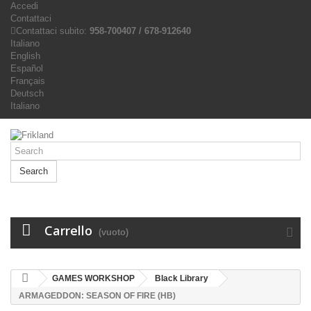
Accedi
Contattaci
Contattaci subito:
958-700407 / 678-912640
Italiano
English
Español
Français
Deutsch
Italiano
Search
Carrello
(vuoto)
GAMES WORKSHOP
Black Library
ARMAGEDDON: SEASON OF FIRE (HB)