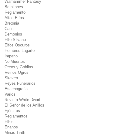
Warhammer Fantasy
Batallones
Reglamento
Altos Elfos
Bretonia
Caos
Demonios
Elfo Silvano
Elfos Oscuros
Hombres Lagarto
Imperio
No Muertos
Orcos y Goblins
Reinos Ogros
Skaven
Reyes Funerarios
Escenografia
Varios
Revista White Dwarf
El Señor de los Anillos
Ejércitos
Reglamentos
Elfos
Enanos
Minas Tirith