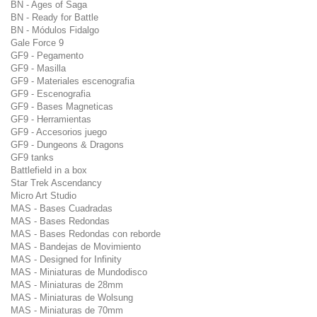
BN - Ages of Saga
BN - Ready for Battle
BN - Módulos Fidalgo
Gale Force 9
GF9 - Pegamento
GF9 - Masilla
GF9 - Materiales escenografia
GF9 - Escenografia
GF9 - Bases Magneticas
GF9 - Herramientas
GF9 - Accesorios juego
GF9 - Dungeons & Dragons
GF9 tanks
Battlefield in a box
Star Trek Ascendancy
Micro Art Studio
MAS - Bases Cuadradas
MAS - Bases Redondas
MAS - Bases Redondas con reborde
MAS - Bandejas de Movimiento
MAS - Designed for Infinity
MAS - Miniaturas de Mundodisco
MAS - Miniaturas de 28mm
MAS - Miniaturas de Wolsung
MAS - Miniaturas de 70mm