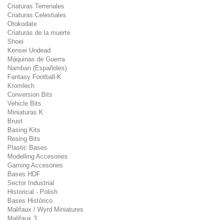
Criaturas Terrenales
Criaturas Celestiales
Otokodate
Criaturas de la muerte
Shoei
Kensei Undead
Máquinas de Guerra
Namban (Españoles)
Fantasy Football-K
Kromlech
Conversion Bits
Vehicle Bits
Miniaturas K
Brust
Basing Kits
Resing Bits
Plastic Bases
Modelling Accesories
Gaming Accesories
Bases HDF
Sector Industrial
Historical - Polish
Bases Histórico
Malifaux / Wyrd Miniatures
Malifaux 3