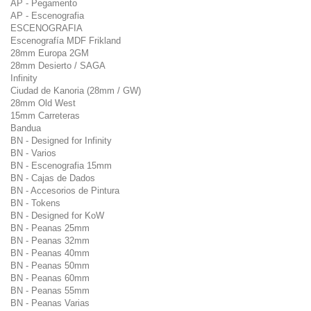
AP - Pegamento
AP - Escenografia
ESCENOGRAFIA
Escenografía MDF Frikland
28mm Europa 2GM
28mm Desierto / SAGA
Infinity
Ciudad de Kanoria (28mm / GW)
28mm Old West
15mm Carreteras
Bandua
BN - Designed for Infinity
BN - Varios
BN - Escenografia 15mm
BN - Cajas de Dados
BN - Accesorios de Pintura
BN - Tokens
BN - Designed for KoW
BN - Peanas 25mm
BN - Peanas 32mm
BN - Peanas 40mm
BN - Peanas 50mm
BN - Peanas 60mm
BN - Peanas 55mm
BN - Peanas Varias