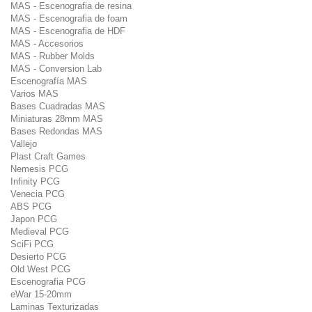
MAS - Escenografia de resina
MAS - Escenografia de foam
MAS - Escenografia de HDF
MAS - Accesorios
MAS - Rubber Molds
MAS - Conversion Lab
Escenografía MAS
Varios MAS
Bases Cuadradas MAS
Miniaturas 28mm MAS
Bases Redondas MAS
Vallejo
Plast Craft Games
Nemesis PCG
Infinity PCG
Venecia PCG
ABS PCG
Japon PCG
Medieval PCG
SciFi PCG
Desierto PCG
Old West PCG
Escenografia PCG
eWar 15-20mm
Laminas Texturizadas