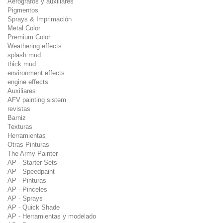
Aerógrafos y auxiliares
Pigmentos
Sprays & Imprimación
Metal Color
Premium Color
Weathering effects
splash mud
thick mud
environment effects
engine effects
Auxiliares
AFV painting sistem
revistas
Barniz
Texturas
Herramientas
Otras Pinturas
The Army Painter
AP - Starter Sets
AP - Speedpaint
AP - Pinturas
AP - Pinceles
AP - Sprays
AP - Quick Shade
AP - Herramientas y modelado