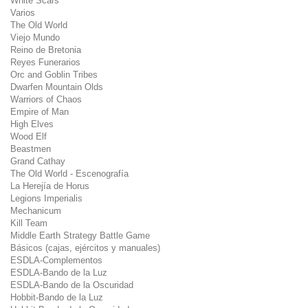
White Scars
Varios
The Old World
Viejo Mundo
Reino de Bretonia
Reyes Funerarios
Orc and Goblin Tribes
Dwarfen Mountain Olds
Warriors of Chaos
Empire of Man
High Elves
Wood Elf
Beastmen
Grand Cathay
The Old World - Escenografía
La Herejía de Horus
Legions Imperialis
Mechanicum
Kill Team
Middle Earth Strategy Battle Game
Básicos (cajas, ejércitos y manuales)
ESDLA-Complementos
ESDLA-Bando de la Luz
ESDLA-Bando de la Oscuridad
Hobbit-Bando de la Luz