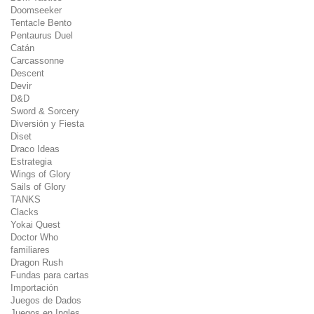
Doomseeker
Tentacle Bento
Pentaurus Duel
Catán
Carcassonne
Descent
Devir
D&D
Sword & Sorcery
Diversión y Fiesta
Diset
Draco Ideas
Estrategia
Wings of Glory
Sails of Glory
TANKS
Clacks
Yokai Quest
Doctor Who
familiares
Dragon Rush
Fundas para cartas
Importación
Juegos de Dados
Juegos en Ingles