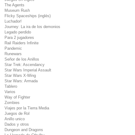
The Agents
Museum Rush
Flicky Spaceships (inglés)
Luchador!
Journey: La ira de los demonios
Legado perdido
Para 2 jugadores
Rail Raiders Infinite
Pandemic
Runewars
Señor de los Anillos
Star Trek: Ascendancy
Star Wars Imperial Assault
Star Wars X-Wing
Star Wars: Armada
Tablero
Varios
Way of Fighter
Zombies
Viajes por la Tierra Media
Juegos de Rol
Anillo unico
Dados y otros
Dungeon and Dragons