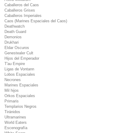
Caballeros del Caos
Caballeros Grises
Caballeros Imperiales
Caos (Marines Espaciales del Caos)
Deathwatch
Death Guard
Demonios
Drukhari
Eldar Oscuros
Genestealer Cult
Hijos del Emperador
T'au Empire
Ligas de Vontann
Lobos Espaciales
Necrones
Marines Espaciales
Mil hijos
Orkos Espaciales
Primaris
Templarios Negros
Tiránidos
Ultramarines
World Eaters
Escenografía