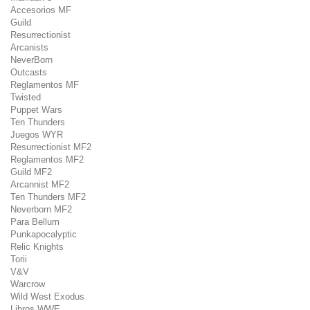
Accesorios MF
Guild
Resurrectionist
Arcanists
NeverBorn
Outcasts
Reglamentos MF
Twisted
Puppet Wars
Ten Thunders
Juegos WYR
Resurrectionist MF2
Reglamentos MF2
Guild MF2
Arcannist MF2
Ten Thunders MF2
Neverborn MF2
Para Bellum
Punkapocalyptic
Relic Knights
Torii
V&V
Warcrow
Wild West Exodus
Libros WWE