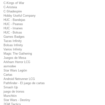
C-Kings of War
C-Aristeia
C-Shadespire
Hobby Useful Company
HUC - Bandejas
HUC - Peanas
HUC - Imanes
HUC - Bolsas
Games Badges
Tazas Infinity
Bolsas Infinity
Varios Infinity
Magic The Gathering
Juegos de Mesa
Arkham Horror LCG
asmodee
Star Wars Legión
Cartas
Android Netrunner LCG
Pathfinder - El juego de cartas
Smash Up
juego de tronos
Munchkin
Star Wars - Destiny
2GM Tactics