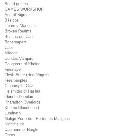
Board games
GAMES WORKSHOP
Age of Sigmar
Básicos
Libros y Manuales
Broken Realms
Bestias del Caos
Bonereapers
Caos
Aliados
Condes Vampiro
Daughters of Khaine
Fireslayer
Flesh Eater (Necrófagos)
Free peoples
Gloomspite Gitz
Helsmiths of Hashut
Idoneth Deepkin
Kharadron Overlords
Khorne Bloodbound
Lumineth
Malign Portents - Portentos Malignos
NightHaunt
Daemons of Nurgle
Ogors