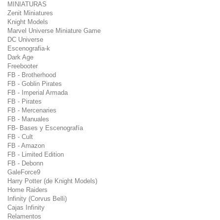
MINIATURAS
Zenit Miniatures
Knight Models
Marvel Universe Miniature Game
DC Universe
Escenografia-k
Dark Age
Freebooter
FB - Brotherhood
FB - Goblin Pirates
FB - Imperial Armada
FB - Pirates
FB - Mercenaries
FB - Manuales
FB- Bases y Escenografía
FB - Cult
FB - Amazon
FB - Limited Edition
FB - Debonn
GaleForce9
Harry Potter (de Knight Models)
Home Raiders
Infinity (Corvus Belli)
Cajas Infinity
Relamentos