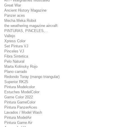
RH - Warghames Illustrated
Great War
Ancient History Magazine
Panzer aces
Mecha Meka Robot
the weathering magazine aircraft
PINTURAS, PINCELES,...
Vallejo
Xpress Color
Set Pintura VJ
Pinceles VJ
Fibra Sintetica
Pelo Natural
Marta Kolinsky Rojo
Plano carrado
Redondo Toray (mango triangular)
Superior RK25
Pintura Modelcolor
Estuches ModelColor
Game Color 2022
Pintura GameColor
Pintura PanzerAces
Lavados / Model Wash
Pintura ModelAir
Pintura Game Air