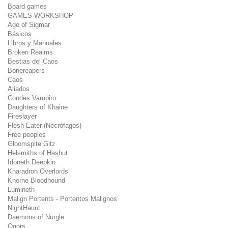
Board games
GAMES WORKSHOP
Age of Sigmar
Básicos
Libros y Manuales
Broken Realms
Bestias del Caos
Bonereapers
Caos
Aliados
Condes Vampiro
Daughters of Khaine
Fireslayer
Flesh Eater (Necrófagos)
Free peoples
Gloomspite Gitz
Helsmiths of Hashut
Idoneth Deepkin
Kharadron Overlords
Khorne Bloodhound
Lumineth
Malign Portents - Portentos Malignos
NightHaunt
Daemons of Nurgle
Ogors