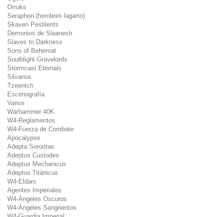
Orruks
Seraphon (hombres lagarto)
Skaven Pestilents
Demonios de Slaanesh
Slaves to Darkness
Sons of Behemat
Soulblight Gravelords
Stormcast Eternals
Silvanos
Tzeentch
Escenografía
Varios
Warhammer 40K
W4-Reglamentos
W4-Fuerza de Combate
Apocalypse
Adepta Sororitas
Adeptus Custodes
Adeptus Mechanicus
Adeptus Titánicus
W4-Eldars
Agentes Imperiales
W4-Ángeles Oscuros
W4-Ángeles Sangrientos
W4-Guardia Imperial