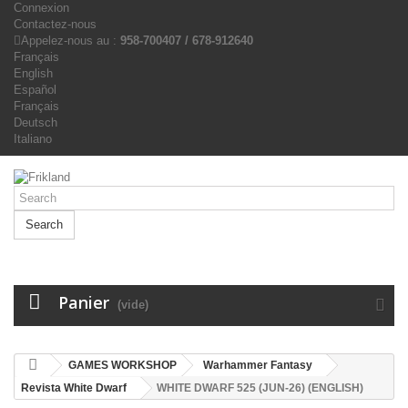
Connexion
Contactez-nous
Appelez-nous au :
958-700407 / 678-912640
Français
English
Español
Français
Deutsch
Italiano
Search
Panier
(vide)
GAMES WORKSHOP
Warhammer Fantasy
Revista White Dwarf
WHITE DWARF 525 (JUN-26) (ENGLISH)