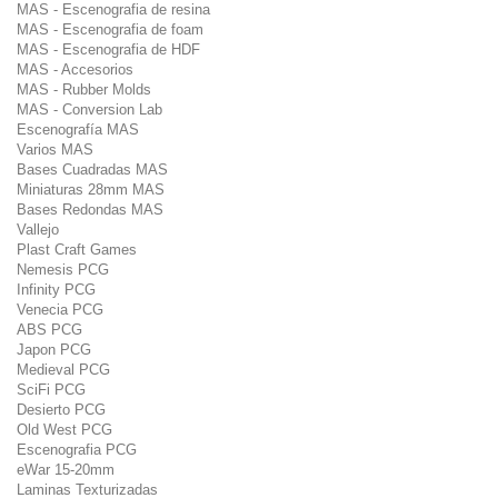
MAS - Escenografia de resina
MAS - Escenografia de foam
MAS - Escenografia de HDF
MAS - Accesorios
MAS - Rubber Molds
MAS - Conversion Lab
Escenografía MAS
Varios MAS
Bases Cuadradas MAS
Miniaturas 28mm MAS
Bases Redondas MAS
Vallejo
Plast Craft Games
Nemesis PCG
Infinity PCG
Venecia PCG
ABS PCG
Japon PCG
Medieval PCG
SciFi PCG
Desierto PCG
Old West PCG
Escenografia PCG
eWar 15-20mm
Laminas Texturizadas