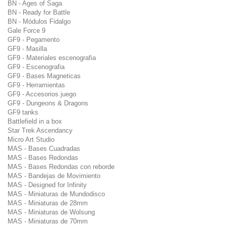
BN - Ages of Saga
BN - Ready for Battle
BN - Módulos Fidalgo
Gale Force 9
GF9 - Pegamento
GF9 - Masilla
GF9 - Materiales escenografia
GF9 - Escenografia
GF9 - Bases Magneticas
GF9 - Herramientas
GF9 - Accesorios juego
GF9 - Dungeons & Dragons
GF9 tanks
Battlefield in a box
Star Trek Ascendancy
Micro Art Studio
MAS - Bases Cuadradas
MAS - Bases Redondas
MAS - Bases Redondas con reborde
MAS - Bandejas de Movimiento
MAS - Designed for Infinity
MAS - Miniaturas de Mundodisco
MAS - Miniaturas de 28mm
MAS - Miniaturas de Wolsung
MAS - Miniaturas de 70mm