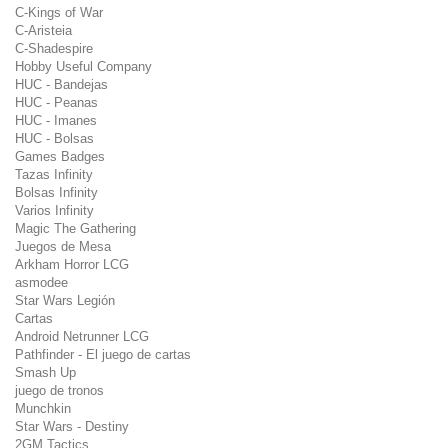
C-Kings of War
C-Aristeia
C-Shadespire
Hobby Useful Company
HUC - Bandejas
HUC - Peanas
HUC - Imanes
HUC - Bolsas
Games Badges
Tazas Infinity
Bolsas Infinity
Varios Infinity
Magic The Gathering
Juegos de Mesa
Arkham Horror LCG
asmodee
Star Wars Legión
Cartas
Android Netrunner LCG
Pathfinder - El juego de cartas
Smash Up
juego de tronos
Munchkin
Star Wars - Destiny
2GM Tactics