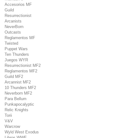
Accesorios MF
Guild
Resurrectionist
Arcanists
NeverBorn
Outcasts
Reglamentos MF
Twisted
Puppet Wars
Ten Thunders
Juegos WYR
Resurrectionist MF2
Reglamentos MF2
Guild MF2
Arcannist MF2
10 Thunders MF2
Neverborn MF2
Para Bellum
Punkapocalyptic
Relic Knights
Torii
V&V
Warcrow
Wyld West Exodus
Libros WWE