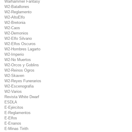
Warhammer Fantasy
W2-Batallones
W2-Reglamento
W2-AltoElfo
W2-Bretonia
W2-Caos
W2-Demonios
W2-Elfo Silvano
W2-Elfos Oscuros
W2-Hombres Lagarto
W2-Imperio
W2-No Muertos
W2-Orcos y Goblins
W2-Reinos Ogros
W2-Skaven
W2-Reyes Funerarios
W2-Escenografia
W2-Varios
Revista White Dwarf
ESDLA
E-Ejércitos
E-Reglamentos
E-Elfos
E-Enanos
E-Minas Tirith