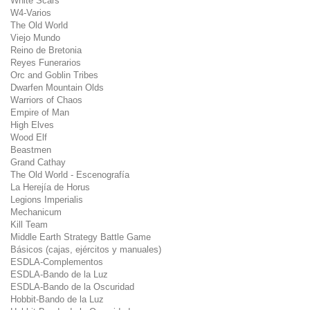
White Scars
W4-Varios
The Old World
Viejo Mundo
Reino de Bretonia
Reyes Funerarios
Orc and Goblin Tribes
Dwarfen Mountain Olds
Warriors of Chaos
Empire of Man
High Elves
Wood Elf
Beastmen
Grand Cathay
The Old World - Escenografía
La Herejía de Horus
Legions Imperialis
Mechanicum
Kill Team
Middle Earth Strategy Battle Game
Básicos (cajas, ejércitos y manuales)
ESDLA-Complementos
ESDLA-Bando de la Luz
ESDLA-Bando de la Oscuridad
Hobbit-Bando de la Luz