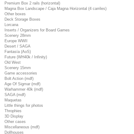
Premium Box 2 rails (horizontal)
Magna Box Landscape / Caja Magna Horizontal (4 carriles)
Other boxes
Deck Storage Boxes
Lorcana
Inserts / Organizers for Board Games
Scenery 28mm
Europe WWII
Desert / SAGA
Fantasía (AoS)
Future (WH40k / Infinity)
Old West
Scenery 15mm
Game accessories
Bolt Action (mdf)
Age Of Sigmar (mdf)
Warhammer 40k (mdf)
SAGA (mdf)
Maquetas
Little things for photos
Throphies
3D Display
Other cases
Miscellaneous (mdf)
Dollhouses