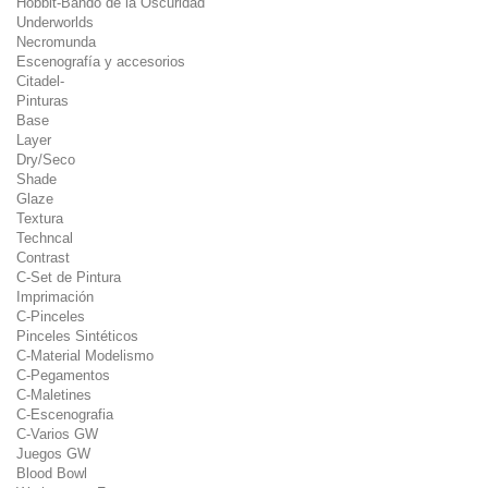
Hobbit-Bando de la Oscuridad
Underworlds
Necromunda
Escenografía y accesorios
Citadel-
Pinturas
Base
Layer
Dry/Seco
Shade
Glaze
Textura
Techncal
Contrast
C-Set de Pintura
Imprimación
C-Pinceles
Pinceles Sintéticos
C-Material Modelismo
C-Pegamentos
C-Maletines
C-Escenografia
C-Varios GW
Juegos GW
Blood Bowl