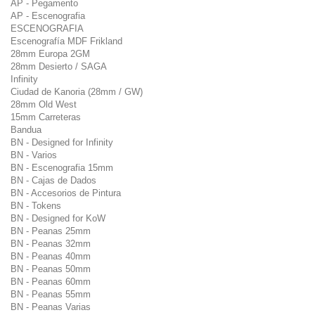
AP - Pegamento
AP - Escenografia
ESCENOGRAFIA
Escenografía MDF Frikland
28mm Europa 2GM
28mm Desierto / SAGA
Infinity
Ciudad de Kanoria (28mm / GW)
28mm Old West
15mm Carreteras
Bandua
BN - Designed for Infinity
BN - Varios
BN - Escenografia 15mm
BN - Cajas de Dados
BN - Accesorios de Pintura
BN - Tokens
BN - Designed for KoW
BN - Peanas 25mm
BN - Peanas 32mm
BN - Peanas 40mm
BN - Peanas 50mm
BN - Peanas 60mm
BN - Peanas 55mm
BN - Peanas Varias