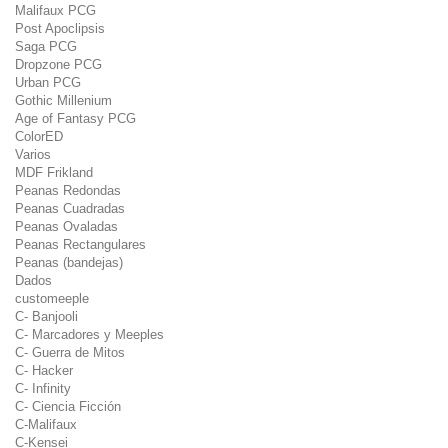
Malifaux PCG
Post Apoclipsis
Saga PCG
Dropzone PCG
Urban PCG
Gothic Millenium
Age of Fantasy PCG
ColorED
Varios
MDF Frikland
Peanas Redondas
Peanas Cuadradas
Peanas Ovaladas
Peanas Rectangulares
Peanas (bandejas)
Dados
customeeple
C- Banjooli
C- Marcadores y Meeples
C- Guerra de Mitos
C- Hacker
C- Infinity
C- Ciencia Ficción
C-Malifaux
C-Kensei