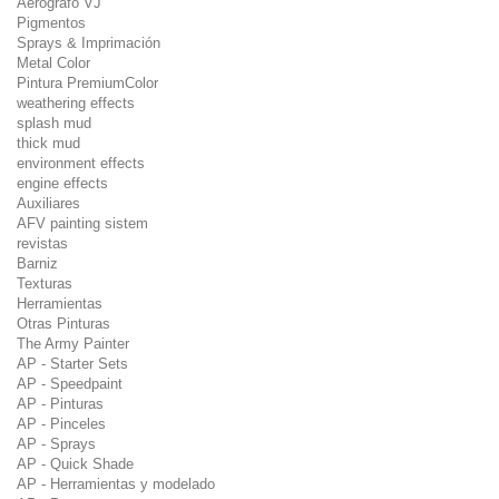
Aerografo VJ
Pigmentos
Sprays & Imprimación
Metal Color
Pintura PremiumColor
weathering effects
splash mud
thick mud
environment effects
engine effects
Auxiliares
AFV painting sistem
revistas
Barniz
Texturas
Herramientas
Otras Pinturas
The Army Painter
AP - Starter Sets
AP - Speedpaint
AP - Pinturas
AP - Pinceles
AP - Sprays
AP - Quick Shade
AP - Herramientas y modelado