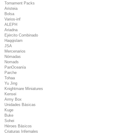
Tornament Packs
Aristeia
Bolsa
Varios-inf
ALEPH
Ariadna
Ejército Combinado
Haqqislam
JSA
Mercenarios
Nómadas
Nomads
PanOceanía
Parche
Tohaa
Yu Jing
Knightmare Miniatures
Kensei
Army Box
Unidades Básicas
Kuge
Buke
Sohei
Héroes Básicos
Criaturas Infernales