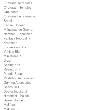
Criaturas Terrenales
Criaturas Infernales
Otokodate
Criaturas de la muerte
Shoei
Kensei Undead
Máquinas de Guerra
Namban (Españoles)
Fantasy Football-K
Kromlech
Conversion Bits
Vehicle Bits
Miniaturas K
Brust
Basing Kits
Resing Bits
Plastic Bases
Modelling Accesories
Gaming Accesories
Bases HDF
Sector Industrial
Historical - Polish
Bases Histórico
Malifaux
Malifaux 3