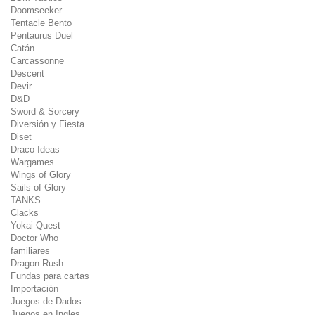
Doomseeker
Tentacle Bento
Pentaurus Duel
Catán
Carcassonne
Descent
Devir
D&D
Sword & Sorcery
Diversión y Fiesta
Diset
Draco Ideas
Wargames
Wings of Glory
Sails of Glory
TANKS
Clacks
Yokai Quest
Doctor Who
familiares
Dragon Rush
Fundas para cartas
Importación
Juegos de Dados
Juegos en Ingles