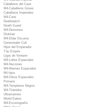
Caballeros del Caos
W4-Caballeros Grises
Caballeros Imperiales
W4-Caos
Deathwatch
Death Guard
W4-Demonios
Drukhari
W4-Eldar Oscuros
Genestealer Cult
Hijos del Emperador
T'au Empire
Ligas de Vontann
W4-Lobos Espaciales
W4-Necrones
W4-Marines Espaciales
Mil hijos
W4-Orkos Espaciales
Primaris
W4-Templarios Negros
W4-Tiránidos
Ultramarines
World Eaters
W4-Escenografía