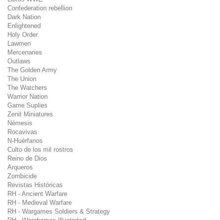
Confederation rebellion
Dark Nation
Enlightened
Holy Order
Lawmen
Mercenaries
Outlaws
The Golden Army
The Union
The Watchers
Warrior Nation
Game Suplies
Zenit Miniatures
Némesis
Rocavivas
N-Huérfanos
Culto de los mil rostros
Reino de Dios
Arqueros
Zombicide
Revistas Históricas
RH - Ancient Warfare
RH - Medieval Warfare
RH - Wargames Soldiers & Strategy