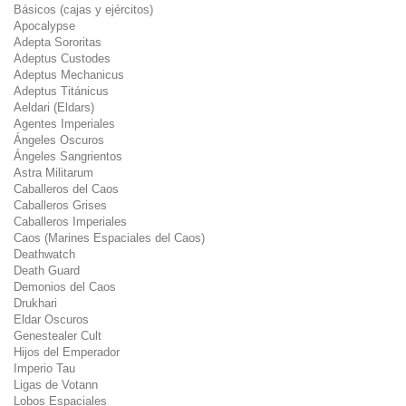
Básicos (cajas y ejércitos)
Apocalypse
Adepta Sororitas
Adeptus Custodes
Adeptus Mechanicus
Adeptus Titánicus
Aeldari (Eldars)
Agentes Imperiales
Ángeles Oscuros
Ángeles Sangrientos
Astra Militarum
Caballeros del Caos
Caballeros Grises
Caballeros Imperiales
Caos (Marines Espaciales del Caos)
Deathwatch
Death Guard
Demonios del Caos
Drukhari
Eldar Oscuros
Genestealer Cult
Hijos del Emperador
Imperio Tau
Ligas de Votann
Lobos Espaciales