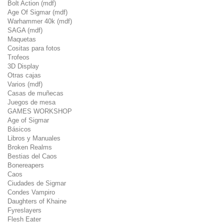
Bolt Action (mdf)
Age Of Sigmar (mdf)
Warhammer 40k (mdf)
SAGA (mdf)
Maquetas
Cositas para fotos
Trofeos
3D Display
Otras cajas
Varios (mdf)
Casas de muñecas
Juegos de mesa
GAMES WORKSHOP
Age of Sigmar
Básicos
Libros y Manuales
Broken Realms
Bestias del Caos
Bonereapers
Caos
Ciudades de Sigmar
Condes Vampiro
Daughters of Khaine
Fyreslayers
Flesh Eater