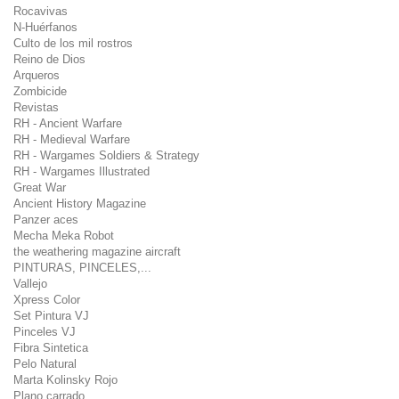
Rocavivas
N-Huérfanos
Culto de los mil rostros
Reino de Dios
Arqueros
Zombicide
Revistas
RH - Ancient Warfare
RH - Medieval Warfare
RH - Wargames Soldiers & Strategy
RH - Wargames Illustrated
Great War
Ancient History Magazine
Panzer aces
Mecha Meka Robot
the weathering magazine aircraft
PINTURAS, PINCELES,...
Vallejo
Xpress Color
Set Pintura VJ
Pinceles VJ
Fibra Sintetica
Pelo Natural
Marta Kolinsky Rojo
Plano carrado