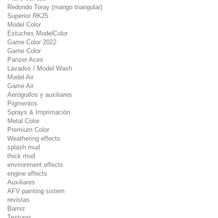
Redondo Toray (mango triangular)
Superior RK25
Model Color
Estuches ModelColor
Game Color 2022
Game Color
Panzer Aces
Lavados / Model Wash
Model Air
Game Air
Aerógrafos y auxiliares
Pigmentos
Sprays & Imprimación
Metal Color
Premium Color
Weathering effects
splash mud
thick mud
environment effects
engine effects
Auxiliares
AFV painting sistem
revistas
Barniz
Texturas