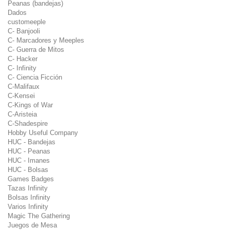
Peanas (bandejas)
Dados
customeeple
C- Banjooli
C- Marcadores y Meeples
C- Guerra de Mitos
C- Hacker
C- Infinity
C- Ciencia Ficción
C-Malifaux
C-Kensei
C-Kings of War
C-Aristeia
C-Shadespire
Hobby Useful Company
HUC - Bandejas
HUC - Peanas
HUC - Imanes
HUC - Bolsas
Games Badges
Tazas Infinity
Bolsas Infinity
Varios Infinity
Magic The Gathering
Juegos de Mesa