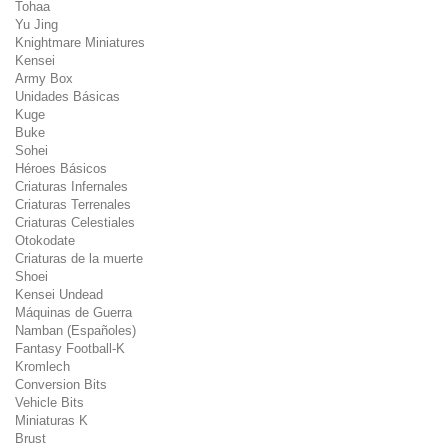
Tohaa
Yu Jing
Knightmare Miniatures
Kensei
Army Box
Unidades Básicas
Kuge
Buke
Sohei
Héroes Básicos
Criaturas Infernales
Criaturas Terrenales
Criaturas Celestiales
Otokodate
Criaturas de la muerte
Shoei
Kensei Undead
Máquinas de Guerra
Namban (Españoles)
Fantasy Football-K
Kromlech
Conversion Bits
Vehicle Bits
Miniaturas K
Brust