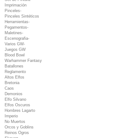
Imprimación
Pinceles-
Pinceles Sintéticos
Herramientas-
Pegamentos-
Maletines-
Escenografia-
Varios GW-
Juegos GW
Blood Bowl
Warhammer Fantasy
Batallones
Reglamento
Altos Elfos
Bretonia
Caos
Demonios
Elfo Silvano
Elfos Oscuros
Hombres Lagarto
Imperio
No Muertos
Orcos y Goblins
Reinos Ogros