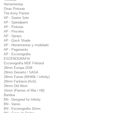
Herramientas
Otras Pinturas
The Army Painter
AP - Starter Sets
AP - Speedpaint
AP - Pinturas
AP - Pinceles
AP - Sprays
AP - Quick Shade
AP - Herramientas y modelado
AP - Pegamento
AP - Escenografia
ESCENOGRAFIA
Escenografía MDF Frikland
28mm Europa 2GM
28mm Desierto / SAGA
28mm Future (WH40k / Infinity)
28mm Fantasía (AoS)
28mm Old West
15mm (Flames of War / H0)
Bandua
BN - Designed for Infinity
BN - Varios
BN - Escenografia 15mm