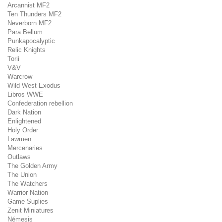
Arcannist MF2
Ten Thunders MF2
Neverborn MF2
Para Bellum
Punkapocalyptic
Relic Knights
Torii
V&V
Warcrow
Wild West Exodus
Libros WWE
Confederation rebellion
Dark Nation
Enlightened
Holy Order
Lawmen
Mercenaries
Outlaws
The Golden Army
The Union
The Watchers
Warrior Nation
Game Suplies
Zenit Miniatures
Némesis