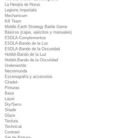
La Herejía de Horus
Legions Imperialis
Mechanicum
Kill Team
Middle Earth Strategy Battle Game
Básicos (cajas, ejércitos y manuales)
ESDLA-Complementos
ESDLA-Bando de la Luz
ESDLA-Bando de la Oscuridad
Hobbit-Bando de la Luz
Hobbit-Bando de la Oscuridad
Underworlds
Necromunda
Escenografía y accesorios
Citadel-
Pinturas
Base
Layer
Dry/Seco
Shade
Glaze
Textura
Technical
Contrast
Set de Pintura-