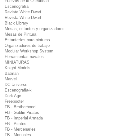
Fuerzas de la Oscuridad
Escenografía
Revista White Dwarf
Revista White Dwarf
Black Library
Mesas, estantes y organizadores
Mesas de Pintura
Estanterías para pinturas
Organizadores de trabajo
Modular Workshop System
Herramientas navales
MINIATURAS
Knight Models
Batman
Marvel
DC Universe
Escenografia-k
Dark Age
Freebooter
FB - Brotherhood
FB - Goblin Pirates
FB - Imperial Armada
FB - Pirates
FB - Mercenaries
FB - Manuales