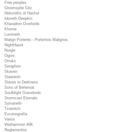
Free peoples
Gloomspite Gitz
Helsmiths of Hashut
Idoneth Deepkin
Kharadron Overlords
Khorne
Lumineth
Malign Portents - Portentos Malignos
NightHaunt
Nurgle
Ogors
Orruks
Seraphon
Skaven
Slaanesh
Slaves to Darkness
Sons of Behemat
Soulblight Gravelords
Stormcast Eternals
Sylvaneth
Tzeentch
Escenografía
Varios
Warhammer 40K
Reglamentos