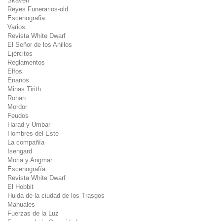
Skaven
Reyes Funerarios-old
Escenografia
Varios
Revista White Dwarf
El Señor de los Anillos
Ejércitos
Reglamentos
Elfos
Enanos
Minas Tirith
Rohan
Mordor
Feudos
Harad y Umbar
Hombres del Este
La compañía
Isengard
Moria y Angmar
Escenografía
Revista White Dwarf
El Hobbit
Huida de la ciudad de los Trasgos
Manuales
Fuerzas de la Luz