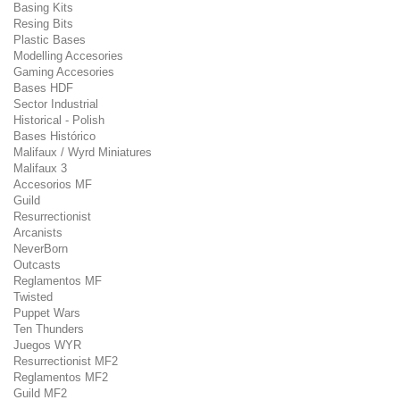
Basing Kits
Resing Bits
Plastic Bases
Modelling Accesories
Gaming Accesories
Bases HDF
Sector Industrial
Historical - Polish
Bases Histórico
Malifaux / Wyrd Miniatures
Malifaux 3
Accesorios MF
Guild
Resurrectionist
Arcanists
NeverBorn
Outcasts
Reglamentos MF
Twisted
Puppet Wars
Ten Thunders
Juegos WYR
Resurrectionist MF2
Reglamentos MF2
Guild MF2