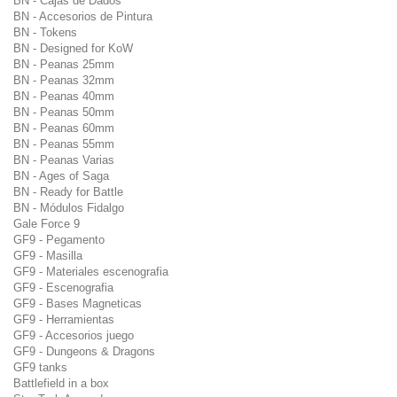
BN - Cajas de Dados
BN - Accesorios de Pintura
BN - Tokens
BN - Designed for KoW
BN - Peanas 25mm
BN - Peanas 32mm
BN - Peanas 40mm
BN - Peanas 50mm
BN - Peanas 60mm
BN - Peanas 55mm
BN - Peanas Varias
BN - Ages of Saga
BN - Ready for Battle
BN - Módulos Fidalgo
Gale Force 9
GF9 - Pegamento
GF9 - Masilla
GF9 - Materiales escenografia
GF9 - Escenografia
GF9 - Bases Magneticas
GF9 - Herramientas
GF9 - Accesorios juego
GF9 - Dungeons & Dragons
GF9 tanks
Battlefield in a box