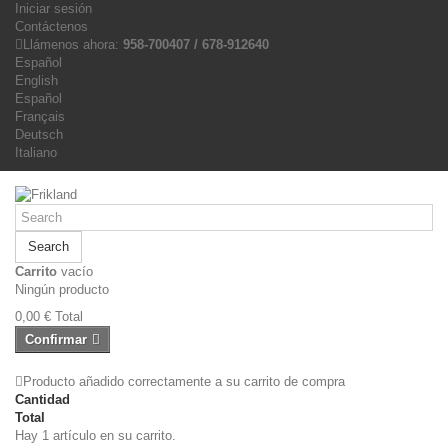
Iniciar sesión
Contáctenos
Llámenos ahora:
958-700407 / 678-912640
Español
English
Español
Français
Deutsch
Italiano
Search
Carrito
vacío
Ningún producto
0,00 €
Total
Confirmar
Producto añadido correctamente a su carrito de compra
Cantidad
Total
Hay 1 artículo en su carrito.