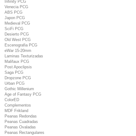
Infinity PCG
Venecia PCG
ABS PCG
Japon PCG
Medieval PCG
SciFi PCG
Desierto PCG
Old West PCG
Escenografia PCG
eWar 15-20mm
Laminas Texturizadas
Malifaux PCG
Post Apoclipsis
Saga PCG
Dropzone PCG
Urban PCG
Gothic Millenium
Age of Fantasy PCG
ColorED
Complementos
MDF Frikland
Peanas Redondas
Peanas Cuadradas
Peanas Ovaladas
Peanas Rectangulares