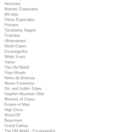
Necrones
Marines Espaciales
Mil hijos
Orkos Espaciales
Primaris
Templarios Negros
Tiránidos
Ultramarines
World Eaters
Escenografía
White Scars
Varios
The Old World
Viejo Mundo
Reino de Bretonia
Reyes Funerarios
Orc and Goblin Tribes
Dwarfen Mountain Olds
Warriors of Chaos
Empire of Man
High Elves
Wood Elf
Beastmen
Grand Cathay
The Old World - Escenografía