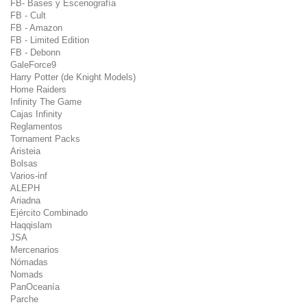
FB- Bases y Escenografía
FB - Cult
FB - Amazon
FB - Limited Edition
FB - Debonn
GaleForce9
Harry Potter (de Knight Models)
Home Raiders
Infinity The Game
Cajas Infinity
Reglamentos
Tornament Packs
Aristeia
Bolsas
Varios-inf
ALEPH
Ariadna
Ejército Combinado
Haqqislam
JSA
Mercenarios
Nómadas
Nomads
PanOceanía
Parche