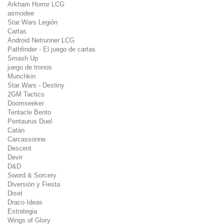
Arkham Horror LCG
asmodee
Star Wars Legión
Cartas
Android Netrunner LCG
Pathfinder - El juego de cartas
Smash Up
juego de tronos
Munchkin
Star Wars - Destiny
2GM Tactics
Doomseeker
Tentacle Bento
Pentaurus Duel
Catán
Carcassonne
Descent
Devir
D&D
Sword & Sorcery
Diversión y Fiesta
Diset
Draco Ideas
Estrategia
Wings of Glory