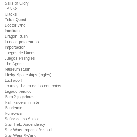
Sails of Glory
TANKS
Clacks
Yokai Quest
Doctor Who
familiares
Dragon Rush
Fundas para cartas
Importación
Juegos de Dados
Juegos en Ingles
The Agents
Museum Rush
Flicky Spaceships (inglés)
Luchador!
Journey: La ira de los demonios
Legado perdido
Para 2 jugadores
Rail Raiders Infinite
Pandemic
Runewars
Señor de los Anillos
Star Trek: Ascendancy
Star Wars Imperial Assault
Star Wars X-Wing