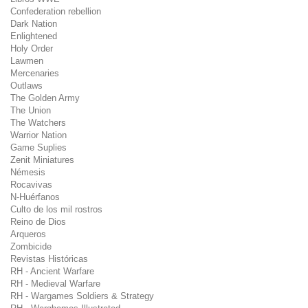
Confederation rebellion
Dark Nation
Enlightened
Holy Order
Lawmen
Mercenaries
Outlaws
The Golden Army
The Union
The Watchers
Warrior Nation
Game Suplies
Zenit Miniatures
Némesis
Rocavivas
N-Huérfanos
Culto de los mil rostros
Reino de Dios
Arqueros
Zombicide
Revistas Históricas
RH - Ancient Warfare
RH - Medieval Warfare
RH - Wargames Soldiers & Strategy