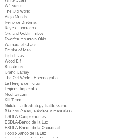
White Scars
W4-Varios
The Old World
Viejo Mundo
Reino de Bretonia
Reyes Funerarios
Orc and Goblin Tribes
Dwarfen Mountain Olds
Warriors of Chaos
Empire of Man
High Elves
Wood Elf
Beastmen
Grand Cathay
The Old World - Escenografía
La Herejía de Horus
Legions Imperialis
Mechanicum
Kill Team
Middle Earth Strategy Battle Game
Básicos (cajas, ejércitos y manuales)
ESDLA-Complementos
ESDLA-Bando de la Luz
ESDLA-Bando de la Oscuridad
Hobbit-Bando de la Luz