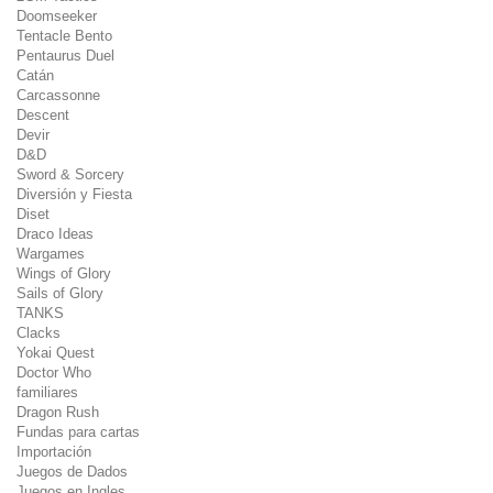
Doomseeker
Tentacle Bento
Pentaurus Duel
Catán
Carcassonne
Descent
Devir
D&D
Sword & Sorcery
Diversión y Fiesta
Diset
Draco Ideas
Wargames
Wings of Glory
Sails of Glory
TANKS
Clacks
Yokai Quest
Doctor Who
familiares
Dragon Rush
Fundas para cartas
Importación
Juegos de Dados
Juegos en Ingles