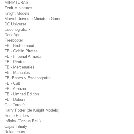
MINIATURAS
Zenit Miniatures
Knight Models
Marvel Universe Miniature Game
DC Universe
Escenografia-k
Dark Age
Freebooter
FB - Brotherhood
FB - Goblin Pirates
FB - Imperial Armada
FB - Pirates
FB - Mercenaries
FB - Manuales
FB- Bases y Escenografía
FB - Cult
FB - Amazon
FB - Limited Edition
FB - Debonn
GaleForce9
Harry Potter (de Knight Models)
Home Raiders
Infinity (Corvus Belli)
Cajas Infinity
Relamentos