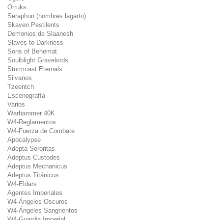
Orruks
Seraphon (hombres lagarto)
Skaven Pestilents
Demonios de Slaanesh
Slaves to Darkness
Sons of Behemat
Soulblight Gravelords
Stormcast Eternals
Silvanos
Tzeentch
Escenografía
Varios
Warhammer 40K
W4-Reglamentos
W4-Fuerza de Combate
Apocalypse
Adepta Sororitas
Adeptus Custodes
Adeptus Mechanicus
Adeptus Titánicus
W4-Eldars
Agentes Imperiales
W4-Ángeles Oscuros
W4-Ángeles Sangrientos
W4-Guardia Imperial