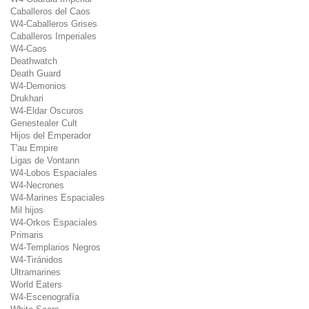
Caballeros del Caos
W4-Caballeros Grises
Caballeros Imperiales
W4-Caos
Deathwatch
Death Guard
W4-Demonios
Drukhari
W4-Eldar Oscuros
Genestealer Cult
Hijos del Emperador
T'au Empire
Ligas de Vontann
W4-Lobos Espaciales
W4-Necrones
W4-Marines Espaciales
Mil hijos
W4-Orkos Espaciales
Primaris
W4-Templarios Negros
W4-Tiránidos
Ultramarines
World Eaters
W4-Escenografía