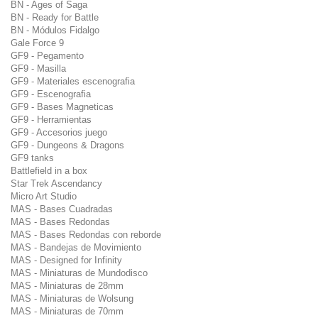
BN - Ages of Saga
BN - Ready for Battle
BN - Módulos Fidalgo
Gale Force 9
GF9 - Pegamento
GF9 - Masilla
GF9 - Materiales escenografia
GF9 - Escenografia
GF9 - Bases Magneticas
GF9 - Herramientas
GF9 - Accesorios juego
GF9 - Dungeons & Dragons
GF9 tanks
Battlefield in a box
Star Trek Ascendancy
Micro Art Studio
MAS - Bases Cuadradas
MAS - Bases Redondas
MAS - Bases Redondas con reborde
MAS - Bandejas de Movimiento
MAS - Designed for Infinity
MAS - Miniaturas de Mundodisco
MAS - Miniaturas de 28mm
MAS - Miniaturas de Wolsung
MAS - Miniaturas de 70mm