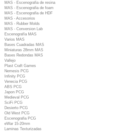
MAS - Escenografia de resina
MAS - Escenografia de foam
MAS - Escenografia de HDF
MAS - Accesorios
MAS - Rubber Molds
MAS - Conversion Lab
Escenografía MAS
Varios MAS
Bases Cuadradas MAS
Miniaturas 28mm MAS
Bases Redondas MAS
Vallejo
Plast Craft Games
Nemesis PCG
Infinity PCG
Venecia PCG
ABS PCG
Japon PCG
Medieval PCG
SciFi PCG
Desierto PCG
Old West PCG
Escenografia PCG
eWar 15-20mm
Laminas Texturizadas