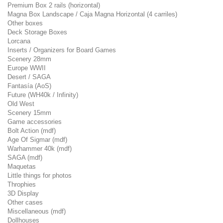
Premium Box 2 rails (horizontal)
Magna Box Landscape / Caja Magna Horizontal (4 carriles)
Other boxes
Deck Storage Boxes
Lorcana
Inserts / Organizers for Board Games
Scenery 28mm
Europe WWII
Desert / SAGA
Fantasía (AoS)
Future (WH40k / Infinity)
Old West
Scenery 15mm
Game accessories
Bolt Action (mdf)
Age Of Sigmar (mdf)
Warhammer 40k (mdf)
SAGA (mdf)
Maquetas
Little things for photos
Throphies
3D Display
Other cases
Miscellaneous (mdf)
Dollhouses