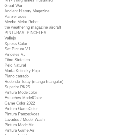
RH - Warghames Illustrated
Great War
Ancient History Magazine
Panzer aces
Mecha Meka Robot
the weathering magazine aircraft
PINTURAS, PINCELES,...
Vallejo
Xpress Color
Set Pintura VJ
Pinceles VJ
Fibra Sintetica
Pelo Natural
Marta Kolinsky Rojo
Plano carrado
Redondo Toray (mango triangular)
Superior RK25
Pintura Modelcolor
Estuches ModelColor
Game Color 2022
Pintura GameColor
Pintura PanzerAces
Lavados / Model Wash
Pintura ModelAir
Pintura Game Air