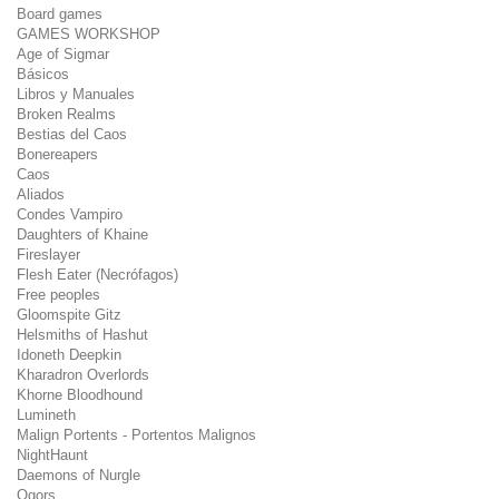
Board games
GAMES WORKSHOP
Age of Sigmar
Básicos
Libros y Manuales
Broken Realms
Bestias del Caos
Bonereapers
Caos
Aliados
Condes Vampiro
Daughters of Khaine
Fireslayer
Flesh Eater (Necrófagos)
Free peoples
Gloomspite Gitz
Helsmiths of Hashut
Idoneth Deepkin
Kharadron Overlords
Khorne Bloodhound
Lumineth
Malign Portents - Portentos Malignos
NightHaunt
Daemons of Nurgle
Ogors