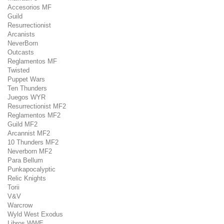
Accesorios MF
Guild
Resurrectionist
Arcanists
NeverBorn
Outcasts
Reglamentos MF
Twisted
Puppet Wars
Ten Thunders
Juegos WYR
Resurrectionist MF2
Reglamentos MF2
Guild MF2
Arcannist MF2
10 Thunders MF2
Neverborn MF2
Para Bellum
Punkapocalyptic
Relic Knights
Torii
V&V
Warcrow
Wyld West Exodus
Libros WWE