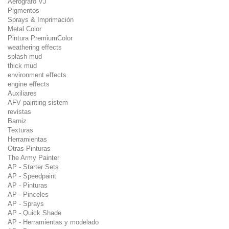
Aerografo VJ
Pigmentos
Sprays & Imprimación
Metal Color
Pintura PremiumColor
weathering effects
splash mud
thick mud
environment effects
engine effects
Auxiliares
AFV painting sistem
revistas
Barniz
Texturas
Herramientas
Otras Pinturas
The Army Painter
AP - Starter Sets
AP - Speedpaint
AP - Pinturas
AP - Pinceles
AP - Sprays
AP - Quick Shade
AP - Herramientas y modelado