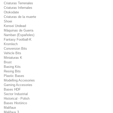
Criaturas Terrenales
Criaturas Infernales
Otokodate
Criaturas de la muerte
Shoei
Kensei Undead
Máquinas de Guerra
Namban (Españoles)
Fantasy Football-K
Kromlech
Conversion Bits
Vehicle Bits
Miniaturas K
Brust
Basing Kits
Resing Bits
Plastic Bases
Modelling Accesories
Gaming Accesories
Bases HDF
Sector Industrial
Historical - Polish
Bases Histórico
Malifaux
Malifaux 3