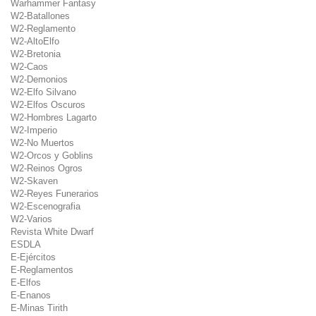
Warhammer Fantasy
W2-Batallones
W2-Reglamento
W2-AltoElfo
W2-Bretonia
W2-Caos
W2-Demonios
W2-Elfo Silvano
W2-Elfos Oscuros
W2-Hombres Lagarto
W2-Imperio
W2-No Muertos
W2-Orcos y Goblins
W2-Reinos Ogros
W2-Skaven
W2-Reyes Funerarios
W2-Escenografia
W2-Varios
Revista White Dwarf
ESDLA
E-Ejércitos
E-Reglamentos
E-Elfos
E-Enanos
E-Minas Tirith