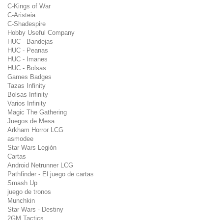
C-Kings of War
C-Aristeia
C-Shadespire
Hobby Useful Company
HUC - Bandejas
HUC - Peanas
HUC - Imanes
HUC - Bolsas
Games Badges
Tazas Infinity
Bolsas Infinity
Varios Infinity
Magic The Gathering
Juegos de Mesa
Arkham Horror LCG
asmodee
Star Wars Legión
Cartas
Android Netrunner LCG
Pathfinder - El juego de cartas
Smash Up
juego de tronos
Munchkin
Star Wars - Destiny
2GM Tactics