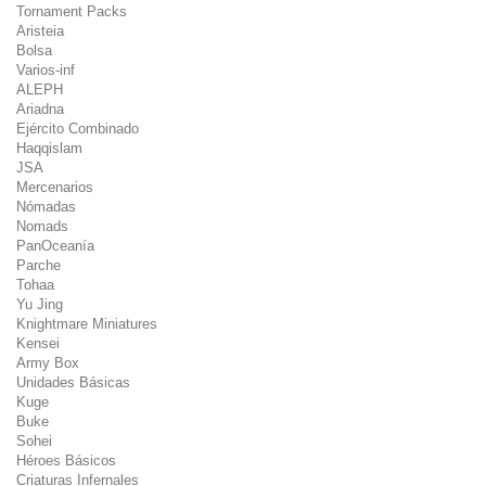
Tornament Packs
Aristeia
Bolsa
Varios-inf
ALEPH
Ariadna
Ejército Combinado
Haqqislam
JSA
Mercenarios
Nómadas
Nomads
PanOceanía
Parche
Tohaa
Yu Jing
Knightmare Miniatures
Kensei
Army Box
Unidades Básicas
Kuge
Buke
Sohei
Héroes Básicos
Criaturas Infernales