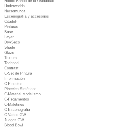
Hobbit-Bando de la Oscuridad
Underworlds
Necromunda
Escenografía y accesorios
Citadel-
Pinturas
Base
Layer
Dry/Seco
Shade
Glaze
Textura
Techncal
Contrast
C-Set de Pintura
Imprimación
C-Pinceles
Pinceles Sintéticos
C-Material Modelismo
C-Pegamentos
C-Maletines
C-Escenografia
C-Varios GW
Juegos GW
Blood Bowl