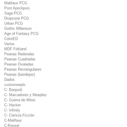
Malifaux PCG
Post Apoclipsis
Saga PCG
Dropzone PCG
Urban PCG
Gothic Millenium
Age of Fantasy PCG
ColorED
Varios
MDF Frikland
Peanas Redondas
Peanas Cuadradas
Peanas Ovaladas
Peanas Rectangulares
Peanas (bandejas)
Dados
customeeple
C- Banjooli
C- Marcadores y Meeples
C- Guerra de Mitos
C- Hacker
C- Infinity
C- Ciencia Ficción
C-Malifaux
C-Kensei