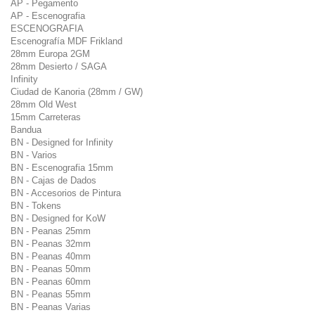
AP - Pegamento
AP - Escenografia
ESCENOGRAFIA
Escenografía MDF Frikland
28mm Europa 2GM
28mm Desierto / SAGA
Infinity
Ciudad de Kanoria (28mm / GW)
28mm Old West
15mm Carreteras
Bandua
BN - Designed for Infinity
BN - Varios
BN - Escenografia 15mm
BN - Cajas de Dados
BN - Accesorios de Pintura
BN - Tokens
BN - Designed for KoW
BN - Peanas 25mm
BN - Peanas 32mm
BN - Peanas 40mm
BN - Peanas 50mm
BN - Peanas 60mm
BN - Peanas 55mm
BN - Peanas Varias