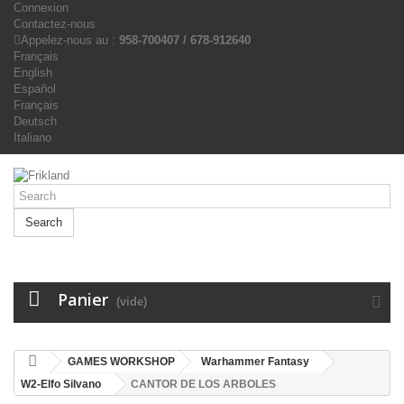
Connexion
Contactez-nous
Appelez-nous au :
958-700407 / 678-912640
Français
English
Español
Français
Deutsch
Italiano
Search
Panier
(vide)
GAMES WORKSHOP
Warhammer Fantasy
W2-Elfo Silvano
CANTOR DE LOS ARBOLES