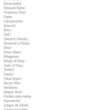
Doomseeker
Tentacle Bento
Pentaurus Duel
Catán
Carcassonne
Descent
Devir
D&D
Sword & Sorcery
Diversión y Fiesta
Diset
Draco Ideas
Wargames
Wings of Glory
Sails of Glory
TANKS
Clacks
Yokai Quest
Doctor Who
familiares
Dragon Rush
Fundas para cartas
Importación
Juegos de Dados
Juegos en Ingles