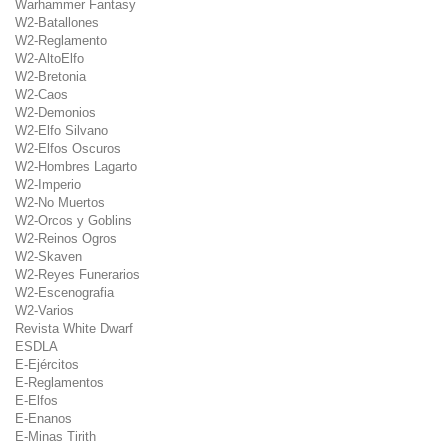
Warhammer Fantasy
W2-Batallones
W2-Reglamento
W2-AltoElfo
W2-Bretonia
W2-Caos
W2-Demonios
W2-Elfo Silvano
W2-Elfos Oscuros
W2-Hombres Lagarto
W2-Imperio
W2-No Muertos
W2-Orcos y Goblins
W2-Reinos Ogros
W2-Skaven
W2-Reyes Funerarios
W2-Escenografia
W2-Varios
Revista White Dwarf
ESDLA
E-Ejércitos
E-Reglamentos
E-Elfos
E-Enanos
E-Minas Tirith