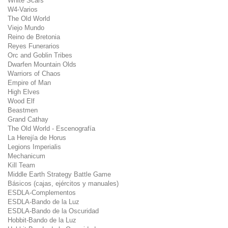
White Scars
W4-Varios
The Old World
Viejo Mundo
Reino de Bretonia
Reyes Funerarios
Orc and Goblin Tribes
Dwarfen Mountain Olds
Warriors of Chaos
Empire of Man
High Elves
Wood Elf
Beastmen
Grand Cathay
The Old World - Escenografía
La Herejía de Horus
Legions Imperialis
Mechanicum
Kill Team
Middle Earth Strategy Battle Game
Básicos (cajas, ejércitos y manuales)
ESDLA-Complementos
ESDLA-Bando de la Luz
ESDLA-Bando de la Oscuridad
Hobbit-Bando de la Luz