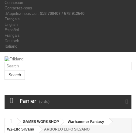
Connexion
Contactez-nous
Appelez-nous au :
958-700407 / 678-912640
Français
English
Español
Français
Deutsch
Italiano
Search
Panier
(vide)
GAMES WORKSHOP
Warhammer Fantasy
W2-Elfo Silvano
ARBOREO ELFO SILVANO