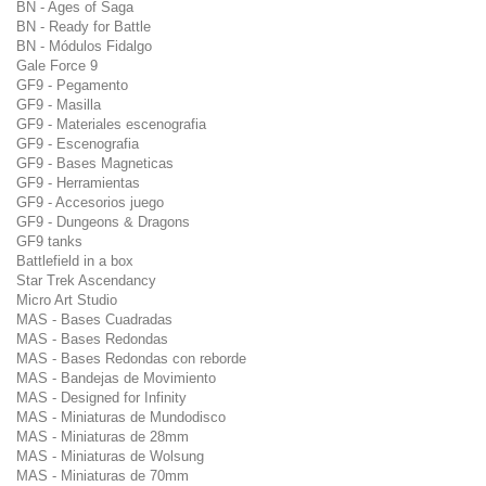
BN - Ages of Saga
BN - Ready for Battle
BN - Módulos Fidalgo
Gale Force 9
GF9 - Pegamento
GF9 - Masilla
GF9 - Materiales escenografia
GF9 - Escenografia
GF9 - Bases Magneticas
GF9 - Herramientas
GF9 - Accesorios juego
GF9 - Dungeons & Dragons
GF9 tanks
Battlefield in a box
Star Trek Ascendancy
Micro Art Studio
MAS - Bases Cuadradas
MAS - Bases Redondas
MAS - Bases Redondas con reborde
MAS - Bandejas de Movimiento
MAS - Designed for Infinity
MAS - Miniaturas de Mundodisco
MAS - Miniaturas de 28mm
MAS - Miniaturas de Wolsung
MAS - Miniaturas de 70mm