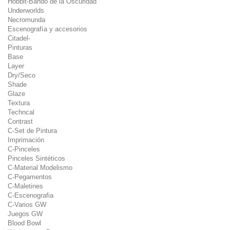
Hobbit-Bando de la Oscuridad
Underworlds
Necromunda
Escenografía y accesorios
Citadel-
Pinturas
Base
Layer
Dry/Seco
Shade
Glaze
Textura
Techncal
Contrast
C-Set de Pintura
Imprimación
C-Pinceles
Pinceles Sintéticos
C-Material Modelismo
C-Pegamentos
C-Maletines
C-Escenografia
C-Varios GW
Juegos GW
Blood Bowl