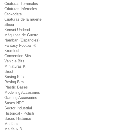
Criaturas Terrenales
Criaturas Infernales
Otokodate
Criaturas de la muerte
Shoei
Kensei Undead
Máquinas de Guerra
Namban (Españoles)
Fantasy Football-K
Kromlech
Conversion Bits
Vehicle Bits
Miniaturas K
Brust
Basing Kits
Resing Bits
Plastic Bases
Modelling Accesories
Gaming Accesories
Bases HDF
Sector Industrial
Historical - Polish
Bases Histórico
Malifaux
Malifaux 3