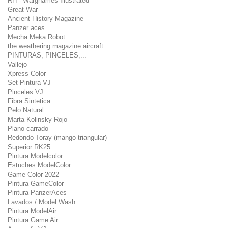
RH - Warghames Illustrated
Great War
Ancient History Magazine
Panzer aces
Mecha Meka Robot
the weathering magazine aircraft
PINTURAS, PINCELES,...
Vallejo
Xpress Color
Set Pintura VJ
Pinceles VJ
Fibra Sintetica
Pelo Natural
Marta Kolinsky Rojo
Plano carrado
Redondo Toray (mango triangular)
Superior RK25
Pintura Modelcolor
Estuches ModelColor
Game Color 2022
Pintura GameColor
Pintura PanzerAces
Lavados / Model Wash
Pintura ModelAir
Pintura Game Air