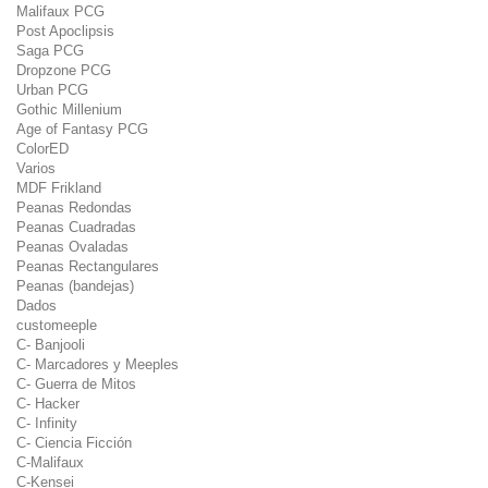
Malifaux PCG
Post Apoclipsis
Saga PCG
Dropzone PCG
Urban PCG
Gothic Millenium
Age of Fantasy PCG
ColorED
Varios
MDF Frikland
Peanas Redondas
Peanas Cuadradas
Peanas Ovaladas
Peanas Rectangulares
Peanas (bandejas)
Dados
customeeple
C- Banjooli
C- Marcadores y Meeples
C- Guerra de Mitos
C- Hacker
C- Infinity
C- Ciencia Ficción
C-Malifaux
C-Kensei