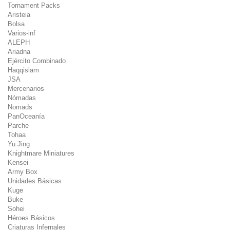
Tornament Packs
Aristeia
Bolsa
Varios-inf
ALEPH
Ariadna
Ejército Combinado
Haqqislam
JSA
Mercenarios
Nómadas
Nomads
PanOceanía
Parche
Tohaa
Yu Jing
Knightmare Miniatures
Kensei
Army Box
Unidades Básicas
Kuge
Buke
Sohei
Héroes Básicos
Criaturas Infernales