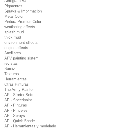
Aerografo VJ
Pigmentos
Sprays & Imprimación
Metal Color
Pintura PremiumColor
weathering effects
splash mud
thick mud
environment effects
engine effects
Auxiliares
AFV painting sistem
revistas
Barniz
Texturas
Herramientas
Otras Pinturas
The Army Painter
AP - Starter Sets
AP - Speedpaint
AP - Pinturas
AP - Pinceles
AP - Sprays
AP - Quick Shade
AP - Herramientas y modelado