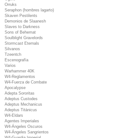
Orruks
Seraphon (hombres lagarto)
Skaven Pestilents
Demonios de Slaanesh
Slaves to Darkness
Sons of Behemat
Soulblight Gravelords
Stormcast Eternals
Silvanos
Tzeentch
Escenografía
Varios
Warhammer 40K
W4-Reglamentos
W4-Fuerza de Combate
Apocalypse
Adepta Sororitas
Adeptus Custodes
Adeptus Mechanicus
Adeptus Titánicus
W4-Eldars
Agentes Imperiales
W4-Ángeles Oscuros
W4-Ángeles Sangrientos
W4-Guardia Imperial