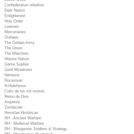
Confederation rebellion
Dark Nation
Enlightened
Holy Order
Lawmen
Mercenaries
Outlaws
The Golden Army
The Union
The Watchers
Warrior Nation
Game Suplies
Zenit Miniatures
Némesis
Rocavivas
N-Huérfanos
Culto de los mil rostros
Reino de Dios
Arqueros
Zombicide
Revistas Históricas
RH - Ancient Warfare
RH - Medieval Warfare
RH - Wargames Soldiers & Strategy