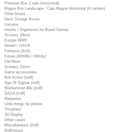
Premium Box 2 rails (horizontal)
Magna Box Landscape / Caja Magna Horizontal (4 carriles)
Other boxes
Deck Storage Boxes
Lorcana
Inserts / Organizers for Board Games
Scenery 28mm
Europe WWII
Desert / SAGA
Fantasía (AoS)
Future (WH40k / Infinity)
Old West
Scenery 15mm
Game accessories
Bolt Action (mdf)
Age Of Sigmar (mdf)
Warhammer 40k (mdf)
SAGA (mdf)
Maquetas
Little things for photos
Throphies
3D Display
Other cases
Miscellaneous (mdf)
Dollhouses