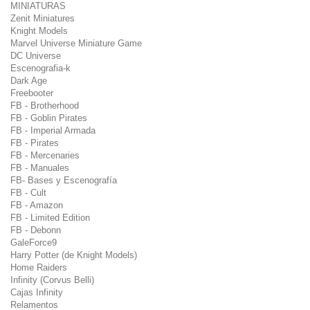
MINIATURAS
Zenit Miniatures
Knight Models
Marvel Universe Miniature Game
DC Universe
Escenografia-k
Dark Age
Freebooter
FB - Brotherhood
FB - Goblin Pirates
FB - Imperial Armada
FB - Pirates
FB - Mercenaries
FB - Manuales
FB- Bases y Escenografía
FB - Cult
FB - Amazon
FB - Limited Edition
FB - Debonn
GaleForce9
Harry Potter (de Knight Models)
Home Raiders
Infinity (Corvus Belli)
Cajas Infinity
Relamentos