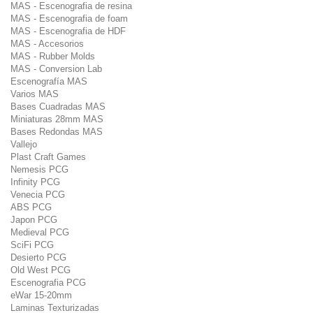
MAS - Escenografia de resina
MAS - Escenografia de foam
MAS - Escenografia de HDF
MAS - Accesorios
MAS - Rubber Molds
MAS - Conversion Lab
Escenografía MAS
Varios MAS
Bases Cuadradas MAS
Miniaturas 28mm MAS
Bases Redondas MAS
Vallejo
Plast Craft Games
Nemesis PCG
Infinity PCG
Venecia PCG
ABS PCG
Japon PCG
Medieval PCG
SciFi PCG
Desierto PCG
Old West PCG
Escenografia PCG
eWar 15-20mm
Laminas Texturizadas