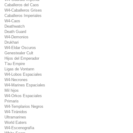
Caballeros del Caos
W4-Caballeros Grises
Caballeros Imperiales
W4-Caos
Deathwatch
Death Guard
W4-Demonios
Drukhari
W4-Eldar Oscuros
Genestealer Cult
Hijos del Emperador
T'au Empire
Ligas de Vontann
W4-Lobos Espaciales
W4-Necrones
W4-Marines Espaciales
Mil hijos
W4-Orkos Espaciales
Primaris
W4-Templarios Negros
W4-Tiránidos
Ultramarines
World Eaters
W4-Escenografía