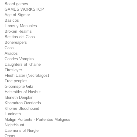
Board games
GAMES WORKSHOP
Age of Sigmar
Básicos
Libros y Manuales
Broken Realms
Bestias del Caos
Bonereapers
Caos
Aliados
Condes Vampiro
Daughters of Khaine
Fireslayer
Flesh Eater (Necrófagos)
Free peoples
Gloomspite Gitz
Helsmiths of Hashut
Idoneth Deepkin
Kharadron Overlords
Khorne Bloodhound
Lumineth
Malign Portents - Portentos Malignos
NightHaunt
Daemons of Nurgle
Ogors