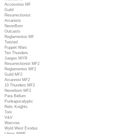
Accesorios MF
Guild
Resurrectionist
Arcanists
NeverBorn
Outcasts
Reglamentos MF
Twisted
Puppet Wars
Ten Thunders
Juegos WYR
Resurrectionist MF2
Reglamentos MF2
Guild MF2
Arcannist MF2
10 Thunders MF2
Neverborn MF2
Para Bellum
Punkapocalyptic
Relic Knights
Torii
V&V
Warcrow
Wyld West Exodus
Libros WWE