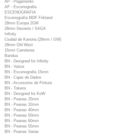
AP - Pegamento
AP - Escenografia
ESCENOGRAFIA
Escenografía MDF Frikland
28mm Europa 2GM
28mm Desierto / SAGA
Infinity
Ciudad de Kanoria (28mm / GW)
28mm Old West
15mm Carreteras
Bandua
BN - Designed for Infinity
BN - Varios
BN - Escenografia 15mm
BN - Cajas de Dados
BN - Accesorios de Pintura
BN - Tokens
BN - Designed for KoW
BN - Peanas 25mm
BN - Peanas 32mm
BN - Peanas 40mm
BN - Peanas 50mm
BN - Peanas 60mm
BN - Peanas 55mm
BN - Peanas Varias