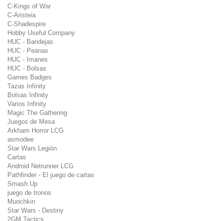
C-Kings of War
C-Aristeia
C-Shadespire
Hobby Useful Company
HUC - Bandejas
HUC - Peanas
HUC - Imanes
HUC - Bolsas
Games Badges
Tazas Infinity
Bolsas Infinity
Varios Infinity
Magic The Gathering
Juegos de Mesa
Arkham Horror LCG
asmodee
Star Wars Legión
Cartas
Android Netrunner LCG
Pathfinder - El juego de cartas
Smash Up
juego de tronos
Munchkin
Star Wars - Destiny
2GM Tactics